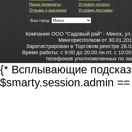
Наши реквизиты
Условия оплаты
Отзывы о магазине
Условия доставки
Ваш город:
Компания ООО "Садовый рай" - Минск, ул
Мингорисполком от 30.01.201
Зарегистрирован в Торговом реестре 28.0
Время работы: с 9:00 до 20:00 пн-пт, с 10:0
телефонов уполномоченных по за
+37517306-42-65 – администрация Центрального
{* Всплывающие подсказк
главное управление торговли и 
$smarty.session.admin ==