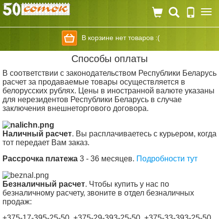
Togg
navi
В корзине нет товаров :(
Способы оплаты
В соответствии с законодательством Республики Беларусь
расчет за продаваемые товары осуществляется в
белорусских рублях. Цены в иностранной валюте указаны
для нерезидентов Республики Беларусь в случае
заключения внешнеторгового договора.
Наличный расчет
.
Вы расплачиваетесь с курьером, когда
тот передает Вам заказ.
Рассрочка платежа
3 - 36 месяцев.
Подробности тут
Безналичный расчет
.
Чтобы купить у нас по
безналичному расчету, звоните в отдел безналичных
продаж:
+375-17-395-25-50, +375-29-393-25-50, +375-33-393-25-50