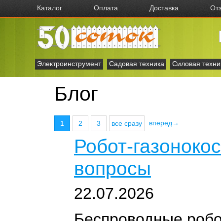
Каталог
Оплата
Доставка
От
Электроинструмент
Садовая техника
Силовая техни
Блог
вперед→
1
2
3
все сразу
Робот-газонокос
вопросы
22.07.2026
Беспроводные робо