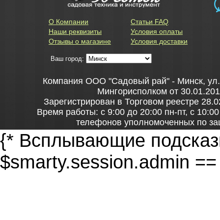
О Компании
Статьи FAQ
Наши реквизиты
Условия оплаты
Отзывы о магазине
Условия доставки
Ваш город:
Компания ООО "Садовый рай" - Минск, ул
Мингорисполком от 30.01.201
Зарегистрирован в Торговом реестре 28.0
Время работы: с 9:00 до 20:00 пн-пт, с 10:0
телефонов уполномоченных по за
+37517306-42-65 – администрация Центрального
{* Всплывающие подсказк
главное управление торговли и 
$smarty.session.admin ==