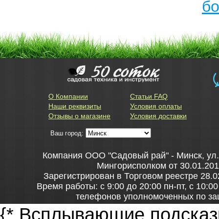
бо
О Компании
Статьи FAQ
Наши реквизиты
Условия оплаты
Отзывы о магазине
Условия доставки
Ваш город:
Компания ООО "Садовый рай" - Минск, ул
Мингорисполком от 30.01.201
Зарегистрирован в Торговом реестре 28.0
Время работы: с 9:00 до 20:00 пн-пт, с 10:0
телефонов уполномоченных по за
+37517306-42-65 – администрация Центрального
{* Всплывающие подсказк
главное управление торговли и 