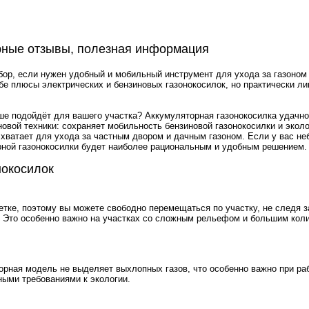
орные отзывы, полезная информация
р, если нужен удобный и мобильный инструмент для ухода за газоном 
ебе плюсы электрических и бензиновых газонокосилок, но практически л
ше подойдёт для вашего участка? Аккумуляторная газонокосилка удачно
овой техники: сохраняет мобильность бензиновой газонокосилки и экол
хватает для ухода за частным двором и дачным газоном. Если у вас н
рной газонокосилки будет наиболее рациональным и удобным решением.
нокосилок
етке, поэтому вы можете свободно перемещаться по участку, не следя з
. Это особенно важно на участках со сложным рельефом и большим кол
торная модель не выделяет выхлопных газов, что особенно важно при ра
ными требованиями к экологии.