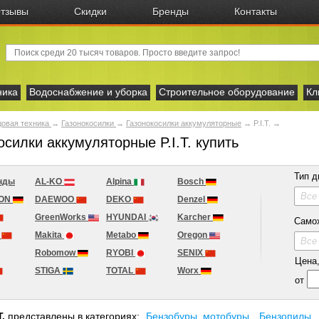
тзывы
Скидки
Бренды
Контакты
ника
Водоснабжение и уборка
Строительное оборудование
Кл
овая техника
→
Газонокосилки
→
Газонокосилки аккумуляторные
→
P.I.T.
→
осилки аккумуляторные P.I.T. купить
Тип д
нды
AL-KO
Alpina
Bosch
Все
ION
DAEWOO
DEKO
Denzel
GreenWorks
HYUNDAI
Karcher
Само
A
Makita
Metabo
Oregon
Все
Robomow
RYOBI
SENIX
Цена, 
STIGA
TOTAL
Worx
от
T.
представлены в категориях:
Бензобуры, мотобуры
Бензопилы