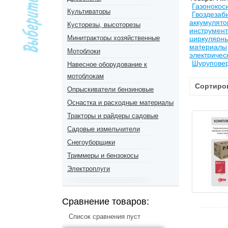
Газонокос
Культиваторы
Гвоздезаб
аккумулят
Кусторезы, высоторезы
инструмент
Минитракторы хозяйственные
циркулярны
материалы
Мотоблоки
электричес
Шурупове
Навесное оборудование к
мотоблокам
Сортиро
Опрыскиватели бензиновые
Оснастка и расходные материалы
Тракторы и райдеры садовые
Садовые измельчители
Снегоуборщики
Триммеры и бензокосы
Электроплуги
Сравнение товаров:
Список сравнения пуст