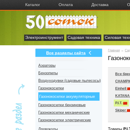
Каталог
Оплата
Доставка
О
Электроинструмент
Садовая техника
Силовая тех
Главная
→
Сад
Все разделы сайта
Газонок
Аэраторы
Бензопилы
Все бре
Воздуходувки (садовые пылесосы)
CHAMP
Газонокосилки
Einhell
KATAN
Газонокосилки аккумуляторные
P.I.T.
Газонокосилки бензиновые
Skiper
Газонокосилки механические
Газонокосилки электрические
Товары
P.I.
Дровоколы