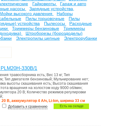
электрические
Гайковерты
Гараж и авто
жные насосы
Зарядные устройства,
Мойки высокого давления
Наборы
сабельные
Пилы торцовочные
Пилы
рядные) устройства
Пылесосы
Расходные
щики
Триммеры бензиновые
Триммеры
духодувка)
Штроборезы (бороздоделы)
обзики
Электропилы цепные
Электрорубанки
T PLM20H-330B/1
нения травoсборника
есть
;
Вес
13 кг
;
Тип
ик
;
Тип двигателя
бензиновый
;
Мульчирование
нет
;
овка высоты скашивания
есть
;
Высота скашивания
стота вращения на холостом ходу
9000 об/мин
;
умулятора
20 В
;
Количество режимов регулировки
й
;
20 В, акккумулятор 4 А/ч, Li-Ion, ширина 33 см
Есть на складе
Добавить к сравнению