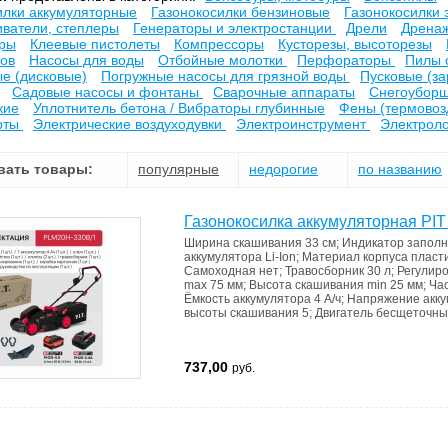
илки аккумуляторные
Газонокосилки бензиновые
Газонокосилки 
иватели, степлеры
Генераторы и электростанции
Дрели
Дрена
оры
Клеевые пистолеты
Компрессоры
Кусторезы, высоторезы
ов
Насосы для воды
Отбойные молотки
Перфораторы
Пилы 
е (дисковые)
Погружные насосы для грязной воды
Пусковые (за
Садовые насосы и фонтаны
Сварочные аппараты
Снегоубор
кие
Уплотнитель бетона / Вибраторы глубинные
Фены (термовоз
рты
Электрические воздуходувки
Электроинструмент
Электрол
вать товары:
популярные
недорогие
по названию
Газонокосилка аккумуляторная PI
Ширина скашивания
33 см
;
Индикатоp запoл
аккумулятора
Li-Ion
;
Материал корпуса
пласт
Самоходная
нет
;
Травосборник
30 л
;
Регулир
max
75 мм
;
Высота скашивания min
25 мм
;
Ча
Ёмкость аккумулятора
4 А/ч
;
Напряжение акк
высоты скашивания
5
;
Двигатель
бесщеточны
737,00
руб.