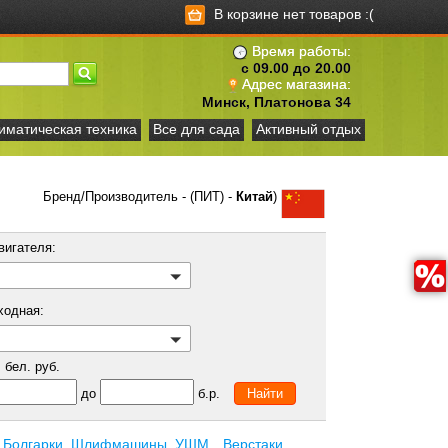
В корзине нет товаров :(
Время работы:
с 09.00 до 20.00
Адрес магазина:
Минск, Платонова 34
иматическая техника
Все для сада
Активный отдых
Бренд/Производитель - (ПИТ) -
Китай
)
вигателя:
ходная:
бел. руб.
до
б.р.
Болгарки, Шлифмашины, УШМ
Верстаки