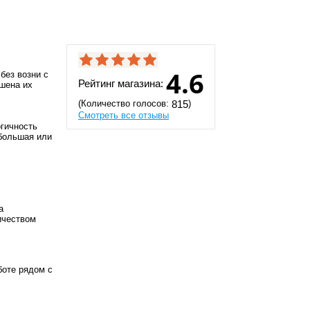
4.6
без возни с
Рейтинг магазина:
ишена их
(Количество голосов:
)
815
Смотреть все отзывы
огичность
ебольшая или
а
ичеством
боте рядом с