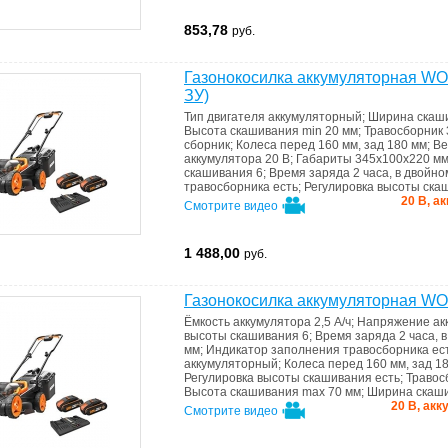
853,78
руб.
Газонокосилка аккумуляторная WO
ЗУ)
Тип двигателя
аккумуляторный
;
Ширина скаш
Высота скашивания min
20 мм
;
Травосборник
сборник
;
Колеса
перед 160 мм, зад 180 мм
;
В
аккумулятора
20 В
;
Габариты
345x100x220 м
скашивания
6
;
Время заряда
2 часа, в двойн
травoсборника
есть
;
Регулировка высоты ск
20 В, а
Смотрите видео
1 488,00
руб.
Газонокосилка аккумуляторная 
Ёмкость аккумулятора
2,5 А/ч
;
Напряжение ак
высоты скашивания
6
;
Время заряда
2 часа, 
мм
;
Индикатоp запoлнения травoсборника
ес
аккумуляторный
;
Колеса
перед 160 мм, зад 1
Регулировка высоты скашивания
есть
;
Травос
Высота скашивания max
70 мм
;
Ширина скаш
20 В, акк
Смотрите видео