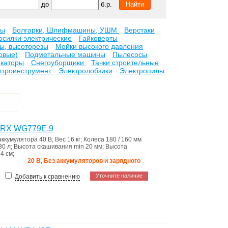
до
б.р.
ры
Болгарки, Шлифмашины, УШМ
Верстаки
осилки электрические
Гайковерты
ы, высоторезы
Мойки высокого давления
овые)
Подметальные машины
Пылесосы
каторы
Снегоуборщики
Тачки строительные
ктроинструмент
Электролобзики
Электропилы
ORX WG779E.9
аккумулятора
40 В
;
Вес
16 кг
;
Колеса
180 / 160 мм
30 л
;
Высота скашивания min
20 мм
;
Высота
34 см
;
20 В, Без аккумуляторов и зарядного
Уточните наличие
Добавить к сравнению