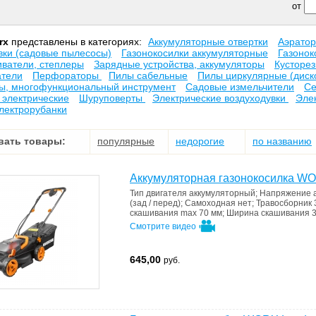
от
rx
представлены в категориях:
Аккумуляторные отвертки
Аэрато
вки (садовые пылесосы)
Газонокосилки аккумуляторные
Газонок
иватели, степлеры
Зарядные устройства, аккумуляторы
Кусторез
атели
Перфораторы
Пилы сабельные
Пилы циркулярные (диск
ы, многофункциональный инструмент
Садовые измельчители
Се
электрические
Шуруповерты
Электрические воздуходувки
Эле
лектрорубанки
вать товары:
популярные
недорогие
по названию
Аккумуляторная газонокосилка W
Тип двигателя
аккумуляторный
;
Напряжение 
(зад / перед)
;
Самоходная
нет
;
Травосборник
скашивания max
70 мм
;
Ширина скашивания
Смотрите видео
645,00
руб.