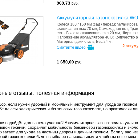
969,73
руб.
Аккумуляторная газонокосилка 
Колеса
180 / 160 мм (зад / перед)
;
Мульчиров
скашивания max
70 мм
;
Самоходная
нет
;
Тра
есть
;
Высота скашивания min
20 мм
;
Ширина 
Напряжение аккумулятора
40 В
;
Количество 
Материал деки
сталь
;
Вес
24 кг
;
2 аккум
Смотрите видео
1 650,00
руб.
рные отзывы, полезная информация
р, если нужен удобный и мобильный инструмент для ухода за газоном 
ебе плюсы электрических и бензиновых газонокосилок, но практически л
ше подойдёт для вашего участка? Аккумуляторная газонокосилка удачно
овой техники: сохраняет мобильность бензиновой газонокосилки и экол
хватает для ухода за частным двором и дачным газоном. Если у вас н
рной газонокосилки будет наиболее рациональным и удобным решением.