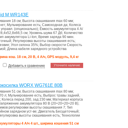
oid M WR143E
ивания
18 см
;
Высота скашивания max
60 мм
;
нет
;
Мульчирование
есть
;
Самоходная
да
;
Колеса
 управл. (опционально)
;
Ёмкость аккумулятора
4 А/
28,4х52,8х66,5 см
;
Уровень шума
67 Дб
;
Количество
ип аккумулятора
Li-Ion
;
Время заряда
90 мин.
точный
;
Регулировка высоты скашивания
есть
;
езвие
;
Угол склона
35%
;
Выбор скорости
Скорость
мой
;
Длина кабеля зарядного устройства
ина кош. 18 см, 20 В, 4 А/ч, GPS модуль, 9,4 кг
Уточните наличие
Добавить к сравнению
нокосилка WORX WG761E 80В
ивания
51 см
;
Высота скашивания max
80 мм
;
70 л
;
Мульчирование
есть
;
Выброс травы
задний,
;
Колеса
перед 200, зад 230 мм
;
Материал корпуса
апряжение аккумулятора
80 В (20+20+20+20 В)
;
имов регулировки высоты скашивания
7
;
Тип
войном зарядном уст-ве
;
Двигатель
Бесщеточный
;
егулировка высоты скашивания
есть
;
Технологии
аккумуляторы 4 А/ч 4 шт., ширина кошения 51 см