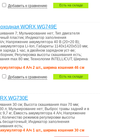
Есть на складе
Добавить к сравнению
самоходная WORX WG749E
ашивания
7
;
Мульчирование
нет
;
Тип двигателя
чный пластик
;
Индикатоp запoлнения
А/ч
;
Напряжение аккумулятора
40 В (20+20 В)
;
 аккумулятора
Li-Ion
;
Габариты
1140х1420х510 мм
;
я заряда
1 час, в двойном зарядном уст-ве
;
сборник
;
Регулировка высоты скашивания
есть
;
вания max
80 мм
;
Технологии
INTELLICUT
;
Ширина
аккумуляторы 4 А/ч 2 шт., ширина кошения 46 см
Есть на складе
Добавить к сравнению
WORX WG730E
ивания
30 см
;
Высота скашивания max
70 мм
;
30 л
;
Мульчирование
нет
;
Выброс травы
задний и в
ес
9,7 кг
;
Ёмкость аккумулятора
4 А/ч
;
Напряжение
м
;
Количество режимов регулировки высоты
ль
бесщеточный
;
Индикатоp запoлнения
ашивания
есть
;
аккумулятор 4 А/ч 1 шт., ширина кошения 30 см