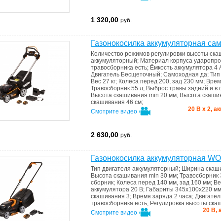
1 320,00
руб.
Газонокосилка аккумуляторная 
Количество режимов регулировки высоты ск
аккумуляторный
;
Материал корпуса
ударопро
травoсборника
есть
;
Ёмкость аккумулятора
4 
Двигатель
Бесщеточный
;
Самоходная
да
;
Тип
Вес
27 кг
;
Колеса
перед 200, зад 230 мм
;
Врем
Травосборник
55 л
;
Выброс травы
задний и в 
Высота скашивания min
20 мм
;
Высота скаши
скашивания
46 см
;
20 В х 2, 
Смотрите видео
2 630,00
руб.
Газонокосилка аккумуляторная 
Тип двигателя
аккумуляторный
;
Ширина скаш
Высота скашивания min
30 мм
;
Травосборник
сборник
;
Колеса
перед 140 мм, зад 160 мм
;
В
аккумулятора
20 В
;
Габариты
345x100x220 м
скашивания
3
;
Время заряда
2 часа
;
Двигате
травoсборника
есть
;
Регулировка высоты ск
20 В, 
Смотрите видео