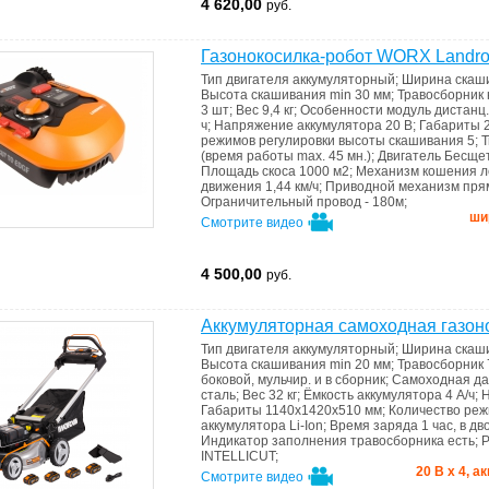
4 620,00
руб.
Газонокосилка-робот WORX Landr
Тип двигателя
аккумуляторный
;
Ширина скаш
Высота скашивания min
30 мм
;
Травосборник
3 шт
;
Вес
9,4 кг
;
Особенности
модуль дистанц.
ч
;
Напряжение аккумулятора
20 В
;
Габариты
режимов регулировки высоты скашивания
5
;
Т
(время работы max. 45 мн.)
;
Двигатель
Бесще
Площадь скоса
1000 м2
;
Механизм кошения
л
движения 1,44 км/ч
;
Приводной механизм
пря
Ограничительный провод - 180м
;
шир
Смотрите видео
4 500,00
руб.
Аккумуляторная самоходная газо
Тип двигателя
аккумуляторный
;
Ширина скаш
Высота скашивания min
20 мм
;
Травосборник
боковой, мульчир. и в сборник
;
Самоходная
да
сталь
;
Вес
32 кг
;
Ёмкость аккумулятора
4 А/ч
;
Н
Габариты
1140х1420х510 мм
;
Количество реж
аккумулятора
Li-Ion
;
Время заряда
1 час, в д
Индикатоp запoлнения травoсборника
есть
;
Р
INTELLICUT
;
20 В х 4, 
Смотрите видео