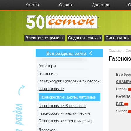
Каталог
Оплата
Доставка
О
Электроинструмент
Садовая техника
Силовая тех
Главная
→
Сад
Все разделы сайта
Газонок
Аэраторы
Бензопилы
Все бре
Воздуходувки (садовые пылесосы)
CHAMP
Газонокосилки
Einhell
KATAN
Газонокосилки аккумуляторные
P.I.T.
Газонокосилки бензиновые
Skiper
Газонокосилки механические
Газонокосилки электрические
Дровоколы