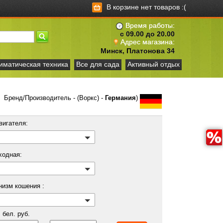
В корзине нет товаров :(
Время работы:
с 09.00 до 20.00
Адрес магазина:
Минск, Платонова 34
иматическая техника
Все для сада
Активный отдых
Бренд/Производитель - (Воркс) -
Германия
)
вигателя:
ходная:
низм кошения :
бел. руб.