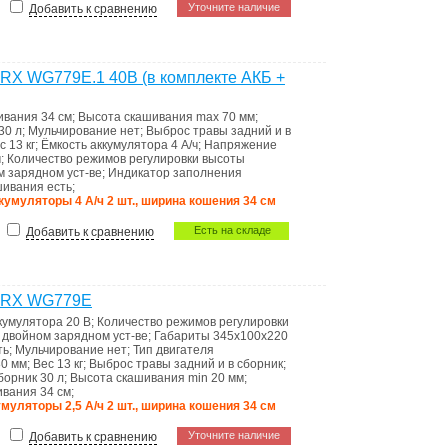
Уточните наличие
Добавить к сравнению
RX WG779E.1 40В (в комплекте АКБ +
ивания
34 см
;
Высота скашивания max
70 мм
;
30 л
;
Мульчирование
нет
;
Выброс травы
задний и в
ес
13 кг
;
Ёмкость аккумулятора
4 А/ч
;
Напряжение
м
;
Количество режимов регулировки высоты
ом зарядном уст-ве
;
Индикатоp запoлнения
ашивания
есть
;
ккумуляторы 4 А/ч 2 шт., ширина кошения 34 см
Есть на складе
Добавить к сравнению
WORX WG779E
кумулятора
20 В
;
Количество режимов регулировки
в двойном зарядном уст-ве
;
Габариты
345x100x220
ть
;
Мульчирование
нет
;
Тип двигателя
80 мм
;
Вес
13 кг
;
Выброс травы
задний и в сборник
;
борник
30 л
;
Высота скашивания min
20 мм
;
ивания
34 см
;
умуляторы 2,5 А/ч 2 шт., ширина кошения 34 см
Уточните наличие
Добавить к сравнению