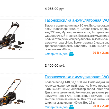
4 055,00
руб.
Газонокосилка аккумуляторная 
Высота скашивания max
80 мм
;
Высота скаши
есть
;
Травосборник
55 л
;
Выброс травы
задни
зад 230 мм
;
Мульчирование
есть
;
Тип двигате
ударопрочный пластик
;
Ёмкость аккумулятор
Количество режимов регулировки высоты ск
аккумулятора
Li-Ion
;
Время заряда
1 час, в д
травoсборника
есть
;
Габариты
1140х1420х51
скашивания
46 см
;
20 В х 2, 
Смотрите видео
2 400,00
руб.
Газонокосилка аккумуляторная 
Колеса
перед 140, зад 160 мм
;
Самоходная
н
корпуса
ударопрочный пластик
;
Мульчирован
940х1420х510 мм
;
Индикатоp запoлнения тр
Двигатель
щеточный
;
Количество режимов ре
аккумулятора
4 А/ч
;
Напряжение аккумулято
высоты скашивания
есть
;
Высота скашивания
Ширина скашивания
40 см
;
Вес
17 кг
;
20 В х 2, 
Смотрите видео