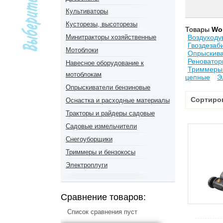
Культиваторы
Кусторезы, высоторезы
Товары
Wo
Минитракторы хозяйственные
Воздуходу
Гвоздезаб
Мотоблоки
Опрыскив
Реноватор
Навесное оборудование к
Триммеры 
мотоблокам
цепные
Э
Опрыскиватели бензиновые
Сортиро
Оснастка и расходные материалы
Тракторы и райдеры садовые
Садовые измельчители
Снегоуборщики
Триммеры и бензокосы
Электроплуги
Сравнение товаров:
Список сравнения пуст