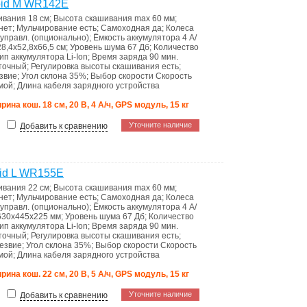
oid M WR142E
ивания
18 см
;
Высота скашивания max
60 мм
;
нет
;
Мульчирование
есть
;
Самоходная
да
;
Колеса
 управл. (опционально)
;
Ёмкость аккумулятора
4 А/
28,4х52,8х66,5 см
;
Уровень шума
67 Дб
;
Количество
ип аккумулятора
Li-Ion
;
Время заряда
90 мин.
точный
;
Регулировка высоты скашивания
есть
;
звие
;
Угол склона
35%
;
Выбор скорости
Скорость
мой
;
Длина кабеля зарядного устройства
рина кош. 18 см, 20 В, 4 А/ч, GPS модуль, 15 кг
Уточните наличие
Добавить к сравнению
id L WR155E
ивания
22 см
;
Высота скашивания max
60 мм
;
нет
;
Мульчирование
есть
;
Самоходная
да
;
Колеса
 управл. (опционально)
;
Ёмкость аккумулятора
4 А/
630х445х225 мм
;
Уровень шума
67 Дб
;
Количество
ип аккумулятора
Li-Ion
;
Время заряда
90 мин.
точный
;
Регулировка высоты скашивания
есть
;
езвие
;
Угол склона
35%
;
Выбор скорости
Скорость
мой
;
Длина кабеля зарядного устройства
рина кош. 22 см, 20 В, 5 А/ч, GPS модуль, 15 кг
Уточните наличие
Добавить к сравнению