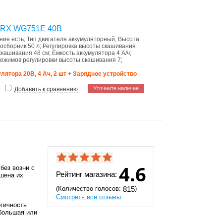
WORX WG751Е 40В
ание
есть
;
Тип двигателя
аккумуляторный
;
Высота
восборник
50 л
;
Регулировка высоты скашивания
скашивания
48 см
;
Ёмкость аккумулятора
4 А/ч
;
режимов регулировки высоты скашивания
7
;
улятора 20В, 4 Ач, 2 шт + Зарядное устройство
Уточните наличие
Добавить к сравнению
4.6
без возни с
Рейтинг магазина:
ишена их
(Количество голосов:
)
815
Смотреть все отзывы
огичность
ебольшая или