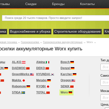
тзывы
Скидки
Бренды
Контакты
ника
Водоснабжение и уборка
Строительное оборудование
Кл
овая техника
→
Газонокосилки
→
Газонокосилки аккумуляторные
→
Worx
→
осилки аккумуляторные Worx купить
Тип д
нды
AL-KO
Alpina
Bosch
Все
ION
DAEWOO
DEKO
Denzel
GreenWorks
HYUNDAI
Karcher
Само
A
Makita
Metabo
Oregon
Все
Robomow
RYOBI
SENIX
Меха
STIGA
TOTAL
Worx
Все
Цена, 