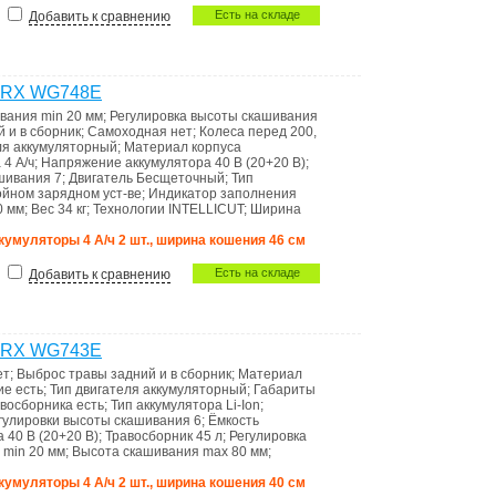
Есть на складе
Добавить к сравнению
WORX WG748E
вания min
20 мм
;
Регулировка высоты скашивания
й и в сборник
;
Самоходная
нет
;
Колеса
перед 200,
ля
аккумуляторный
;
Материал корпуса
а
4 А/ч
;
Напряжение аккумулятора
40 В (20+20 В)
;
ашивания
7
;
Двигатель
Бесщеточный
;
Тип
войном зарядном уст-ве
;
Индикатоp запoлнения
0 мм
;
Вес
34 кг
;
Технологии
INTELLICUT
;
Ширина
аккумуляторы 4 А/ч 2 шт., ширина кошения 46 см
Есть на складе
Добавить к сравнению
WORX WG743E
ет
;
Выброс травы
задний и в сборник
;
Материал
ие
есть
;
Тип двигателя
аккумуляторный
;
Габариты
авoсборника
есть
;
Тип аккумулятора
Li-Ion
;
гулировки высоты скашивания
6
;
Ёмкость
ра
40 В (20+20 В)
;
Травосборник
45 л
;
Регулировка
 min
20 мм
;
Высота скашивания max
80 мм
;
аккумуляторы 4 А/ч 2 шт., ширина кошения 40 см