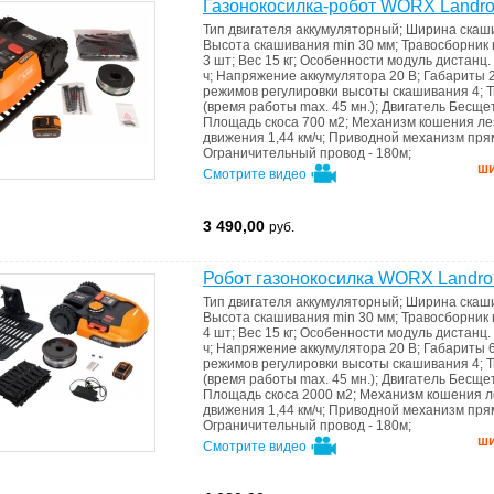
Газонокосилка-робот WORX Landr
Тип двигателя
аккумуляторный
;
Ширина скаш
Высота скашивания min
30 мм
;
Травосборник
3 шт
;
Вес
15 кг
;
Особенности
модуль дистанц.
ч
;
Напряжение аккумулятора
20 В
;
Габариты
режимов регулировки высоты скашивания
4
;
Т
(время работы max. 45 мн.)
;
Двигатель
Бесще
Площадь скоса
700 м2
;
Механизм кошения
ле
движения 1,44 км/ч
;
Приводной механизм
пря
Ограничительный провод - 180м
;
ши
Смотрите видео
3 490,00
руб.
Робот газонокосилка WORX Landro
Тип двигателя
аккумуляторный
;
Ширина скаш
Высота скашивания min
30 мм
;
Травосборник
4 шт
;
Вес
15 кг
;
Особенности
модуль дистанц.
ч
;
Напряжение аккумулятора
20 В
;
Габариты
режимов регулировки высоты скашивания
4
;
Т
(время работы max. 45 мн.)
;
Двигатель
Бесще
Площадь скоса
2000 м2
;
Механизм кошения
л
движения 1,44 км/ч
;
Приводной механизм
пря
Ограничительный провод - 180м
;
ши
Смотрите видео