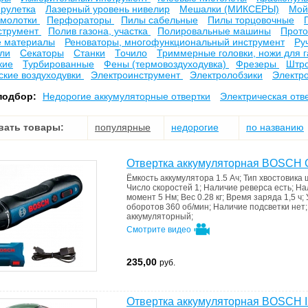
рулетка
Лазерный уровень нивелир
Мешалки (МИКСЕРЫ)
Мой
 молотки
Перфораторы
Пилы сабельные
Пилы торцовочные
струмент
Полив газона, участка
Полировальные машины
Прото
е материалы
Реноваторы, многофункциональный инструмент
Ру
ли
Секаторы
Станки
Точило
Триммерные головки, ножи для 
кие
Турбированные
Фены (термовоздуходувка)
Фрезеры
Штро
ские воздуходувки
Электроинструмент
Электролобзики
Электр
подбор:
Недорогие аккумуляторные отвертки
Электрическая отв
вать товары:
популярные
недорогие
по названию
Отвертка аккумуляторная BOSCH GO
Ёмкость аккумулятора
1.5 Ач
;
Тип хвостовика
Число скоростей
1
;
Наличие реверса
есть
;
На
момент
5 Нм
;
Вес
0.28 кг
;
Время заряда
1,5 ч
;
оборотов
360 об/мин
;
Наличие подсветки
нет
аккумуляторный
;
Смотрите видео
235,00
руб.
Отвертка аккумуляторная BOSCH IX