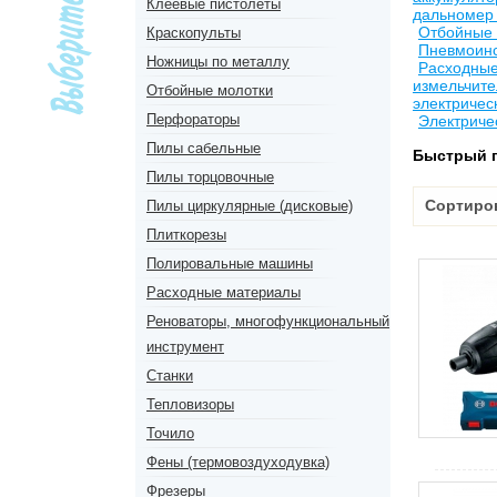
Клеевые пистолеты
дальномер 
Отбойные
Краскопульты
Пневмоин
Ножницы по металлу
Расходны
измельчите
Отбойные молотки
электричес
Перфораторы
Электриче
Пилы сабельные
Быстрый 
Пилы торцовочные
Сортиро
Пилы циркулярные (дисковые)
Плиткорезы
Полировальные машины
Расходные материалы
Реноваторы, многофункциональный
инструмент
Станки
Тепловизоры
Точило
Фены (термовоздуходувка)
Фрезеры