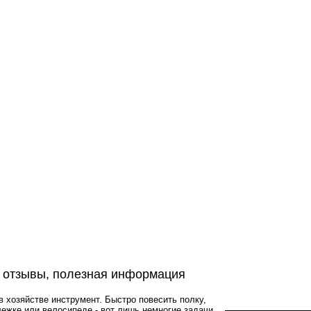
 отзывы, полезная информация
в хозяйстве инструмент. Быстро повесить полку,
лежке или велосипеде - вот лишь немногие задачи,