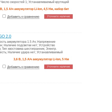
;
Число скоростей
1
;
Устанавливаемый крутящий
 В, 1,5 А/ч аккумулятор Li-Ion, 4,5 Нм, набор бит
Уточните наличие
Добавить к сравнению
GO 2.0
ость аккумулятора
1.5 Ач
;
Напряжение
ин
;
Наличие подсветки
нет
;
Устройство
ч
;
Тип хвостовика
шестигранник
;
Электр.
есть
;
Наличие удара
нет
;
Устанавливаемый
3,6 В, 1,5 А/ч аккумулятор Li-Ion, 5 Нм
Уточните наличие
Добавить к сравнению