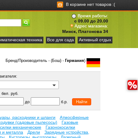
В корзине нет товаров :(
Время работы:
с 09.00 до 20.00
Адрес магазина:
Минск, Платонова 34
иматическая техника
Все для сада
Активный отдых
Бренд/Производитель - (Бош) -
Германия
)
вигателя:
бел. руб.
до
б.р.
уары, расходники и шланги
Атмосферные
ходувки (садовые пылесосы)
Газовые
осилки механические
Газонокосилки
и и металла
Дрели
Зарядные устройства,
ьты
Кусторезы, высоторезы
Лазерный