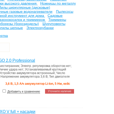
ки высокого давления
Ножницы по металлу
Пилы циркулярные (дисковые)
чные газовые водонагреватели
Пылесосы
чной инструмент для дома
Садовые
газонокосилок и триммеров
Триммеры
борезы (бороздоделы)
Шуруповерты
опилы цепные
Электрорубанки
ертка
 2.0 Professional
шестигранник
;
Электр. регулировка оборотов
нет
;
личие удара
нет
;
Устанавливаемый крутящий
Устройство аккумулятора
встроенный
;
Число
;
Напряжение аккумулятора
3,6 В
;
Тип двигателя
3,6 В, 1,5 А/ч аккумулятор Li-Ion, 5 Нм, кейс
Уточните наличие
Добавить к сравнению
O V full + насадки