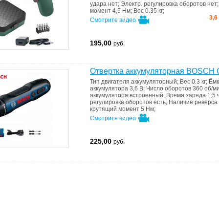
удара
нет
;
Электр. регулировка оборотов
нет
момент
4,5 Нм
;
Вес
0.35 кг
;
3,6
Смотрите видео
195,00
руб.
Отвертка аккумуляторная BOSCH 
Тип двигателя
аккумуляторный
;
Вес
0.3 кг
;
Ёмк
аккумулятора
3,6 В
;
Число оборотов
360 об/м
аккумулятора
встроенный
;
Время заряда
1,5 
регулировка оборотов
есть
;
Наличие реверса
крутящий момент
5 Нм
;
Смотрите видео
225,00
руб.