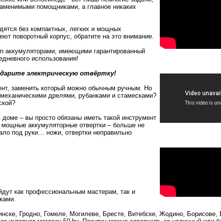
заменимыми помощниками, а главное никаких
дятся без компактных, легких и мощных
еют поворотный корпус, обратите на это внимание.
ion аккумуляторами, имеющими гарантированный
жедневного использования!
дарите электрическую отвёртку!
нт, заменить который можно обычным ручным. Но
 механическими дрелями, рубанками и стамесками?
ской?
в доме – вы просто обязаны иметь такой инструмент
ое мощные аккумуляторные отвертки – больше не
ало под руки… ножи, отвертки неправильно
йдут как профессиональным мастерам, так и
ками.
нске, Гродно, Гомеле, Могилеве, Бресте, Витебске, Жодино, Борисове, 