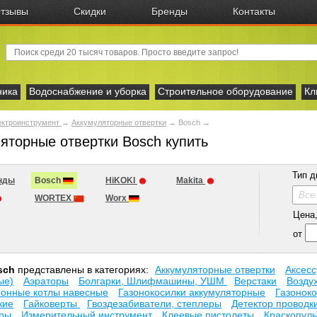
тзывы
Скидки
Бренды
Контакты
ника
Водоснабжение и уборка
Строительное оборудование
Кл
ектроинструмент
→
Аккумуляторные отвертки
→
Bosch
→
яторные отвертки Bosch купить
Тип д
нды
Bosch
HiKOKI
Makita
Все
WORTEX
Worx
Цена, 
от
sch
представлены в категориях:
Аккумуляторные отвертки
Аксесc
ые)
Аэраторы
Болгарки, Шлифмашины, УШМ
Верстаки
Возду
ионные котлы навесные
Газонокосилки аккумуляторные
Газонок
кие
Гайковерты
Гвоздезабиватели, степлеры
Детектор проводк
оры
Измерительный инструмент
Клеевые пистолеты
Краскопул