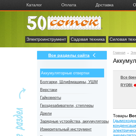
Каталог
Оплата
Доставка
О
Электроинструмент
Садовая техника
Силовая тех
Главная
→
Эл
Все разделы сайта
Аккумул
Аккумуляторные отвертки
Все бре
Болгарки, Шлифмашины, УШМ
RYOBI
Верстаки
Гайковерты
Гвоздезабиватели, степлеры
Дрели
Товары
Bo
(дымоходн
Зарядные устройства, аккумуляторы
конденсац
Измерительный инструмент
электричес
аккумулят