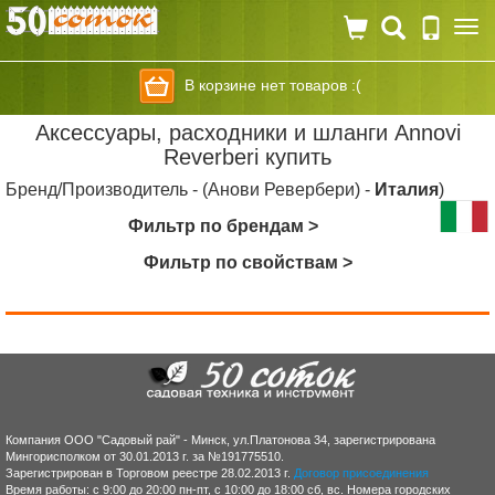
Togg
navi
В корзине нет товаров :(
Аксесcуары, расходники и шланги Annovi
Reverberi купить
Бренд/Производитель - (Анови Ревербери) -
Италия
)
Фильтр по брендам >
Фильтр по свойствам >
Компания ООО "Садовый рай" - Минск, ул.Платонова 34, зарегистрирована
Мингорисполком от 30.01.2013 г. за №191775510.
Зарегистрирован в Торговом реестре 28.02.2013 г.
Договор присоединения
Время работы: с 9:00 до 20:00 пн-пт, с 10:00 до 18:00 сб, вс. Номера городских