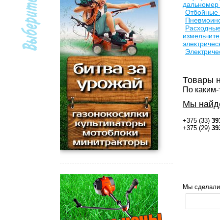
дальномер 
Отбойные
Пневмоин
Расходны
измельчите
электричес
Электриче
Товары 
По каким-
Мы найд
+375 (33)
39
+375 (29)
39
Мы сделали