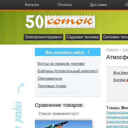
Каталог
Оплата
Доставка
О
Электроинструмент
Садовая техника
Силовая тех
Главная
→
Кли
Все разделы сайта
Атмосфе
Котлы на твердом топливе
Бойлеры (отопительный комплект)
Все бре
Обогреватели
Eurolux
Тепловые пушки
Сравнение товаров:
Товары
Bo
(дымоходн
Список сравнения пуст
конденсац
электричес
аккумулят