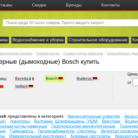
тзывы
Скидки
Бренды
Контакты
ника
Водоснабжение и уборка
Строительное оборудование
Кл
матическая техника
→
Газовые котлы
→
Газовые котлы навесные
→
Атмосферные (дым
рные (дымоходные) Bosch купить
Цена, 
нды
Beretta
Bosch
Buderus
от
Vaillant
sch
представлены в категориях:
Аккумуляторные отвертки
Аксесc
ые)
Аэраторы
Болгарки, Шлифмашины, УШМ
Верстаки
Возду
ионные котлы навесные
Газонокосилки аккумуляторные
Газонок
кие
Гайковерты
Гвоздезабиватели, степлеры
Детектор проводк
оры
Измерительный инструмент
Клеевые пистолеты
Краскопул