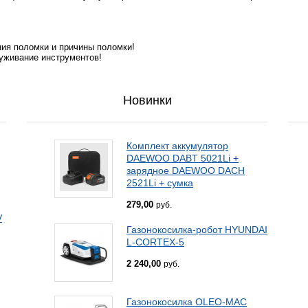
ния поломки и причины поломки!
уживание инструментов!
Новинки
Комплект аккумулятор
DAEWOO DABT 5021Li +
зарядное DAEWOO DACH
2521Li + сумка
279,00
руб.
V
Газонокосилка-робот HYUNDAI
L-CORTEX-5
2 240,00
руб.
Газонокосилка OLEO-MAC