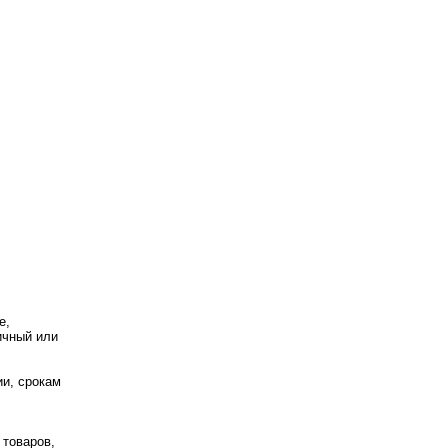
е,
ичный или
ии, срокам
 товаров,