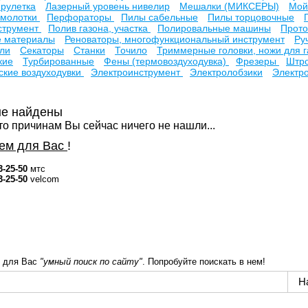
рулетка
Лазерный уровень нивелир
Мешалки (МИКСЕРЫ)
Мой
 молотки
Перфораторы
Пилы сабельные
Пилы торцовочные
струмент
Полив газона, участка
Полировальные машины
Прото
е материалы
Реноваторы, многофункциональный инструмент
Ру
ли
Секаторы
Станки
Точило
Триммерные головки, ножи для 
кие
Турбированные
Фены (термовоздуходувка)
Фрезеры
Штро
ские воздуходувки
Электроинструмент
Электролобзики
Электр
не найдены
то причинам Вы сейчас ничего не нашли...
ем для Вас
!
3-25-50
мтс
3-25-50
velcom
 для Вас
"умный поиск по сайту"
. Попробуйте поискать в нем!