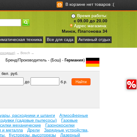
В корзине нет товаров :(
Время работы:
с 09.00 до 20.00
Адрес магазина:
Минск, Платонова 34
иматическая техника
Все для сада
Активный отдых
оходные)
→
Bosch
→
Бренд/Производитель - (Бош) -
Германия
)
бел. руб.
до
б.р.
уары, расходники и шланги
Атмосферные
ходувки (садовые пылесосы)
Газовые
осилки механические
Газонокосилки
и и металла
Дрели
Зарядные устройства,
ьты
Кусторезы, высоторезы
Лазерный