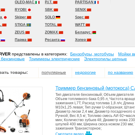
OLEO-MAC
P.I.T.
PARTISAN
T
RYOBI
SBK
SENIX
wa
Skiper
SOLO
Spec
L
STIGA
TOTAL
WATT
ZEUS
ZOMAX
Беларус
К
Парма
Ресанта
Хопер
RVER
представлены в категориях:
Бензобуры, мотобуры
Мойки в
 бензиновые
Триммеры электрические
Электропилы цепные
вать товары:
популярные
недорогие
по названию
Триммер бензиновый (мотокоса)
Тип двигателя
бензиновый
;
Объем двигателя
Объем топливного бака
0,95 л
;
Частота враще
зажигания
L7T
;
Расход топлива
1,8 л/ч
;
Длина
М10x1,25 левая
;
Тип ручки
U-образная
;
Штан
Диаметр лески
2,4 мм
;
Диаметр посадочного 
Ручной
;
Вес
8,5 кг
;
Топливо
смесь АИ-92+масло
мин
;
Количество зубьев
48
;
Диаметр ножа
230
шпулей
400 мм
;
Ширина скоса ножом
230 мм
;
зажигания
Транзисторное
;
Смотрите видео