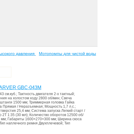
ысокого давления
Мотопомпы для чистой воды
 CARVER GBC-043M
43 см.куб.
;
Тактность двигателя
2-х тактный
;
ния на холостом ходу
2800 об/мин
;
Свеча
 штанги
1500 мм
;
Триммерная головка
Гайка
га
Прямая / Неразъемная
;
Мощность
1,7 л.с.
;
отверстия
25,4 мм
;
Система запуска
Легкий старт /
 2Т 1:35 (30 мл)
;
Количество оборотов
12500 об/
 мм
;
Габариты
1600×270×300 мм
;
Ширина скоса
Тип наплечного ремня
Двухплечевой
;
Тип