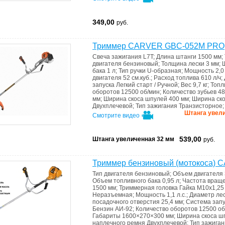
349,00
руб.
Триммер CARVER GBC-052M PRO
Свеча зажигания
L7T
;
Длина штанги
1500 мм
;
двигателя
бензиновый
;
Толщина лески
3 мм
;
бака
1 л
;
Тип ручки
U-образная
;
Мощность
2,0
двигателя
52 см.куб.
;
Расход топлива
610 л/ч
;
запуска
Легкий старт / Ручной
;
Вес
9,7 кг
;
Топл
оборотов
12500 об/мин
;
Количество зубьев
48
мм
;
Ширина скоса шпулей
400 мм
;
Ширина ск
Двухплечевой
;
Тип зажигания
Транзисторное
Штанга увели
Смотрите видео
539,00
Штанга увеличенная 32 мм
руб.
Триммер бензиновый (мотокоса) 
Тип двигателя
бензиновый
;
Объем двигателя
Объем топливного бака
0,95 л
;
Частота враще
1500 мм
;
Триммерная головка
Гайка М10x1,25
Неразъемная
;
Мощность
1,1 л.c.
;
Диаметр ле
посадочного отверстия
25,4 мм
;
Система зап
Бензин АИ-92
;
Количество оборотов
12500 об
Габариты
1600×270×300 мм
;
Ширина скоса ш
наплечного ремня
Двухплечевой
;
Тип зажига