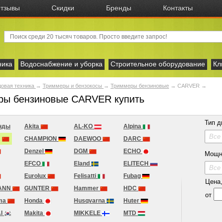
тзывы
Скидки
Бренды
Контакты
ника
Водоснабжение и уборка
Строительное оборудование
Кл
овая техника
→
Триммеры и бензокосы
→
Триммеры бензиновые
→
CARVER
→
ры бензиновые CARVER купить
Тип д
нды
Akita
AL-KO
Alpina
Все
R
CHAMPION
DAEWOO
DARC
Denzel
DGM
ECHO
Мощн
EFCO
Eland
ELITECH
Все
Eurolux
Felisatti
Fubag
Цена, 
ANN
GUNTER
Hammer
HDC
от
rma
Honda
Husqvarna
Huter
I
Makita
MIKKELE
MTD