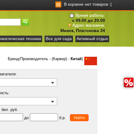
В корзине нет товаров :(
Время работы:
с 09.00 до 20.00
Адрес магазина:
Минск, Платонова 34
иматическая техника
Все для сада
Активный отдых
Бренд/Производитель - (Карвер) -
Китай
)
вигателя:
ость:
бел. руб.
до
б.р.