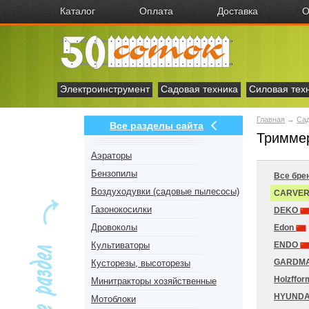
Каталог
Оплата
Доставка
О
Электроинструмент
Садовая техника
Силовая тех
Главная
→
Сад
Все разделы сайта
Тримме
Аэраторы
Бензопилы
Все бре
Воздуходувки (садовые пылесосы)
CARVE
Газонокосилки
DEKO
Дровоколы
Edon
Культиваторы
ENDO
GARDM
Кусторезы, высоторезы
Holzffo
Минитракторы хозяйственные
HYUNDA
Мотоблоки