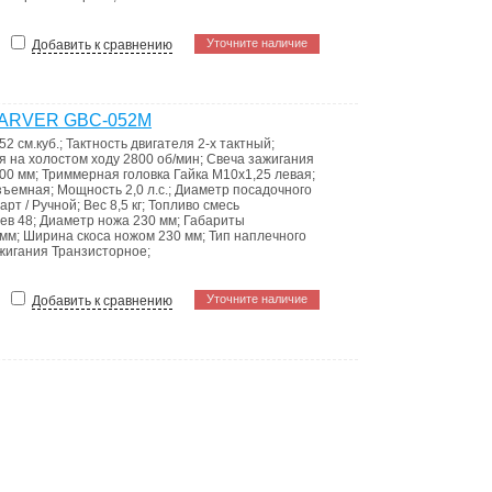
Уточните наличие
Добавить к сравнению
 CARVER GBC-052M
52 см.куб.
;
Тактность двигателя
2-х тактный
;
я на холостом ходу
2800 об/мин
;
Свеча зажигания
00 мм
;
Триммерная головка
Гайка М10x1,25 левая
;
зъемная
;
Мощность
2,0 л.c.
;
Диаметр посадочного
арт / Ручной
;
Вес
8,5 кг
;
Топливо
смесь
ьев
48
;
Диаметр ножа
230 мм
;
Габариты
 мм
;
Ширина скоса ножом
230 мм
;
Тип наплечного
ажигания
Транзисторное
;
Уточните наличие
Добавить к сравнению