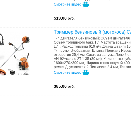
Смотрите видео
513,00
руб.
Триммер бензиновый (мотокоса)
Тип двигателя
бензиновый
;
Объем двигателя
Объем топливного бака
1 л
;
Частота вращени
L7T
;
Расход топлива
610 л/ч
;
Длина штанги
15
Тип ручки
U-образная
;
Штанга
Прямая / Нера
отверстия
25,4 мм
;
Система запуска
Легкий ст
АИ-92+масло 2Т 1:35 (30 мл)
;
Количество зуб
1600×270×300 мм
;
Ширина скоса шпулей
400
ремня
Двухплечевой
;
Тип лески
2,4 мм
;
Тип з
Смотрите видео
385,00
руб.