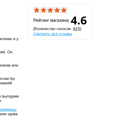
4.6
Рейтинг магазина:
(Количество голосов:
)
815
Смотреть все отзывы
клонах и у
умб. Он
 ножом или
оснастку
 лишней
о выгоднее
и.
триммеры
овню шума.