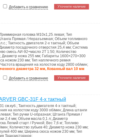
Уточните наличие
Добавить к сравнению
Триммерная головка
М10x1,25 левая
;
Тип
Штанга
Прямая / Неразъемная
;
Объем топливного
 л.c.
;
Тактность двигателя
2-х тактный
;
Объем
Диаметр посадочного отверстия
25,4 мм
;
Система
иво
смесь АИ-92+масло 2Т 1:50
;
Количество
;
Диаметр ножа
255 мм
;
Габариты
1600×270×300
оса ножом
230 мм
;
Тип наплечного ремня
;
Частота вращения на холостом ходу
2800 об/мин
;
ченного диаметра 32 мм, Кованный вал 10 мм
Уточните наличие
Добавить к сравнению
CARVER GBC-31F 4-х тактный
31 см.куб.
;
Тактность двигателя
4-х тактный
;
ния на холостом ходу
3000 об/мин
;
Длина штанги
 левая
;
Тип ручки
U-образная
;
Штанга
Прямая /
ски
2,4 мм
;
Объем масла
0,1 л
;
Диаметр
уска
Легкий старт / Ручной
;
Вес
7,6 кг
;
Топливо
/мин
;
Количество зубьев
40
;
Диаметр ножа
230 мм
;
пулей
400 мм
;
Ширина скоса ножом
230 мм
;
Тип
ния
Транзисторное
;