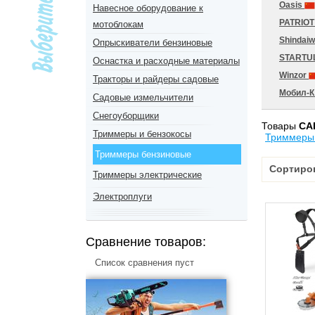
Oasis
Навесное оборудование к
PATRIO
мотоблокам
Shindai
Опрыскиватели бензиновые
STARTU
Оснастка и расходные материалы
Winzor
Тракторы и райдеры садовые
Мобил-
Садовые измельчители
Снегоуборщики
Товары
CA
Триммеры и бензокосы
Триммеры
Триммеры бензиновые
Сортиро
Триммеры электрические
Электроплуги
Сравнение товаров:
Список сравнения пуст