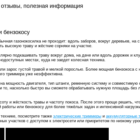
отзывы, полезная информация
и бензокосу
ычная газонокосилка не проходит: вдоль заборов, вокруг деревьев, на с
ть высокую траву и жёсткие сорняки на участке.
улярно подкашивать траву вокруг дома, на даче или вдоль дорожек и кл
нодоступных местах, куда не заедет колесная техника.
или зарос густой травой и мелкой порослью. Более мощная бензокоса с
ного триммера уже неэффективна.
 на мощность двигателя, тип штанги, ременную систему и совместимую 
ты и то, насколько быстро вы сможете обрабатывать нужную площадь без
оту и жёсткость травы и частоту покоса. После этого проще решить, чт
й работы или бензокосу для более тяжёлых задач и интенсивной нагрузк
 технике, посмотрите также
электрические триммеры
и
аккумуляторные 
ых участков с доступом к электросети или приоритетом по низкому ур