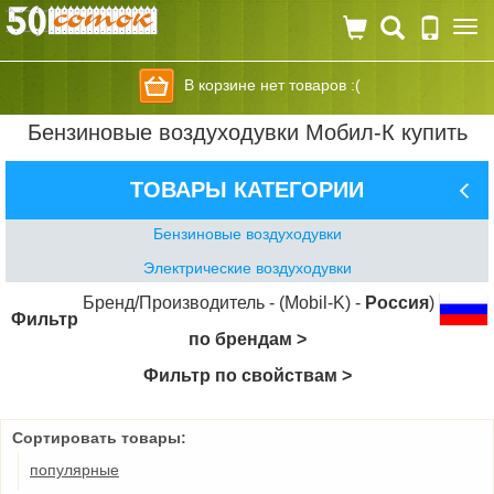
Togg
navi
В корзине нет товаров :(
Бензиновые воздуходувки Мобил-К купить
ТОВАРЫ КАТЕГОРИИ
Бензиновые воздуходувки
Электрические воздуходувки
Бренд/Производитель - (Mobil-K) -
Россия
)
Фильтр
по брендам >
Фильтр по свойствам >
Сортировать товары:
популярные