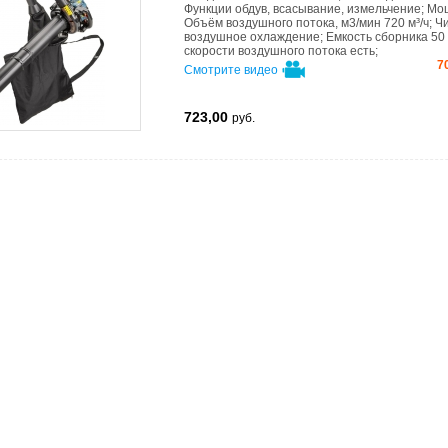
Функции
обдув, всасывание, измельчение
;
Мо
Объём воздушного потока, м3/мин
720 м³/ч
;
Ч
воздушное охлаждение
;
Емкость сборника
50
скорости воздушного потока
есть
;
7
Смотрите видео
723,00
руб.