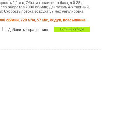
щность
1,1 л.с
;
Объем топливного бака, л
0.28 л
;
исло оборотов
7000 об/мин
;
Двигатель
4-х тактный,
 л
;
Скорость потока воздуха
57 м/с
;
Регулировка
000 об/мин, 720 м³/ч, 57 м/с, обдув, всасывание
Есть на складе
Добавить к сравнению