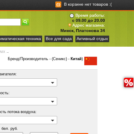
В корзине нет товаров :(
Время работы:
с 09.00 до 20.00
Адрес магазина:
Минск, Платонова 34
иматическая техника
Все для сада
Активный отдых
NIX
→
Бренд/Производитель - (Сеникс) -
Китай
)
вигателя:
ость:
сть потока воздуха:
бел. руб.