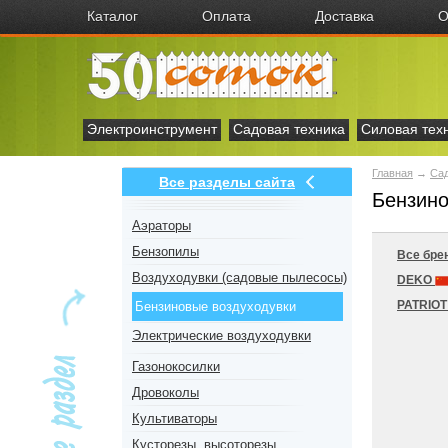
Каталог
Оплата
Доставка
О
Электроинструмент
Садовая техника
Силовая тех
Главная
→
Сад
Все разделы сайта
Бензино
Аэраторы
Бензопилы
Все бре
Воздуходувки (садовые пылесосы)
DEKO
PATRIO
Бензиновые воздуходувки
Электрические воздуходувки
Газонокосилки
Дровоколы
Культиваторы
Кусторезы, высоторезы