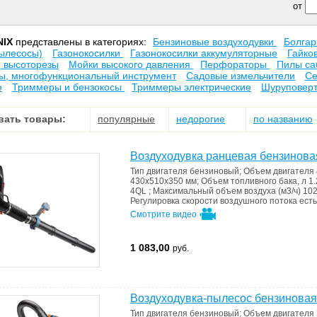
от
NIX
представлены в категориях:
Бензиновые воздуходувки
Болга
ылесосы)
Газонокосилки
Газонокосилки аккумуляторные
Гайко
, высоторезы
Мойки высокого давления
Перфораторы
Пилы са
ы, многофункциональный инструмент
Садовые измельчители
Се
е
Триммеры и бензокосы
Триммеры электрические
Шуруповер
вать товары:
популярные
недорогие
по названию
Воздуходувка ранцевая бензинов
Тип двигателя
бензиновый
;
Объем двигателя
430x510x350 мм
;
Объем топливного бака, л
1.
4QL
;
Максимальный объем воздуха (м3/ч)
102
Регулировка скорости воздушного потока
есть
Смотрите видео
1 083,00
руб.
Воздуходувка-пылесос бензинова
Тип двигателя
бензиновый
;
Объем двигателя