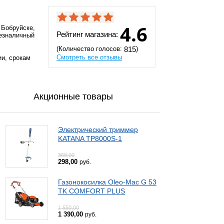
4.6
 Бобруйске,
Рейтинг магазина:
безналичный
(Количество голосов:
)
815
Смотреть все отзывы
ии, срокам
Акционные товары
Электрический триммер
KATANA TP8000S-1
368,00
298,00
руб.
Газонокосилка Oleo-Mac G 53
TK COMFORT PLUS
1 550,00
1 390,00
руб.