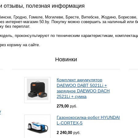
и отзывы, полезная информация
нске, Гродно, Гомеле, Могилеве, Бресте, Витебске, Жодино, Борисове,
ез интернет-магазин 50.by. Покупку можно совершить за наличный или 
ку без переплат.
одель, проконсультируют по техническим характеристикам, комплектац
ез корзину на сайте.
Новинки
Комплект аккумулятор
DAEWOO DABT 5021Li +
зарядное DAEWOO DACH
2521Li + сумка
279,00
руб.
V
Газонокосилка-робот HYUNDAI
L-CORTEX-5
2 240,00
руб.