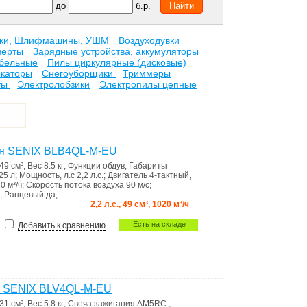
до
б.р.
рки, Шлифмашины, УШМ
Воздуходувки
верты
Зарядные устройства, аккумуляторы
бельные
Пилы циркулярные (дисковые)
каторы
Снегоуборщики
Триммеры
ты
Электролобзики
Электропилы цепные
ая SENIX BLB4QL-M-EU
49 см³
;
Вес
8.5 кг
;
Функции
обдув
;
Габариты
25 л
;
Мощность, л.с
2,2 л.с.
;
Двигатель
4-тактный,
0 м³/ч
;
Скорость потока воздуха
90 м/с
;
;
Ранцевый
да
;
2,2 л.с., 49 см³, 1020 м³/ч
Есть на складе
Добавить к сравнению
я SENIX BLV4QL-M-EU
31 см³
;
Вес
5.8 кг
;
Свеча зажигания
AM5RC
;