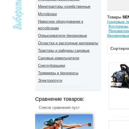
Минитракторы хозяйственные
Мотоблоки
Товары
SE
Навесное оборудование к
(садовые п
Кусторезы
мотоблокам
Реноватор
бензиновы
Опрыскиватели бензиновые
Оснастка и расходные материалы
Сортиро
Тракторы и райдеры садовые
Садовые измельчители
Снегоуборщики
Триммеры и бензокосы
Электроплуги
Сравнение товаров:
Список сравнения пуст