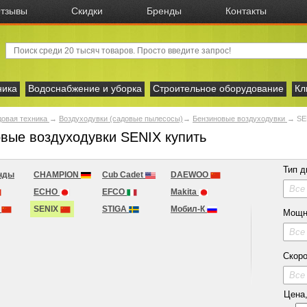
тзывы
Скидки
Бренды
Контакты
ника
Водоснабжение и уборка
Строительное оборудование
Кл
овая техника
→
Воздуходувки (садовые пылесосы)
→
Бензиновые воздуходувки
→
SE
вые воздуходувки SENIX купить
Тип д
нды
CHAMPION
Cub Cadet
DAEWOO
Все
ECHO
EFCO
Makita
T
SENIX
STIGA
Мобил-К
Мощн
Все
Скоро
Все
Цена, 