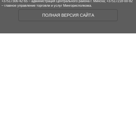
+37517306-42-65 – администрация Центрального района г. Минска; +37517218-00-82
– главное управление торговли и услуг Мингорисполкома.
ПОЛНАЯ ВЕРСИЯ САЙТА