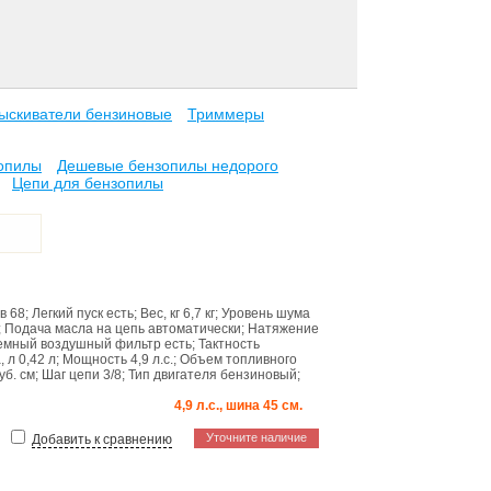
ыскиватели бензиновые
Триммеры
зопилы
Дешевые бензопилы недорого
Цепи для бензопилы
ев
68
;
Легкий пуск
есть
;
Вес, кг
6,7 кг
;
Уровень шума
;
Подача масла на цепь
автоматически
;
Натяжение
емный воздушный фильтр
есть
;
Тактность
, л
0,42 л
;
Мощность
4,9 л.с.
;
Объем топливного
уб. см
;
Шаг цепи
3/8
;
Тип двигателя
бензиновый
;
4,9 л.с., шина 45 см.
Уточните наличие
Добавить к сравнению