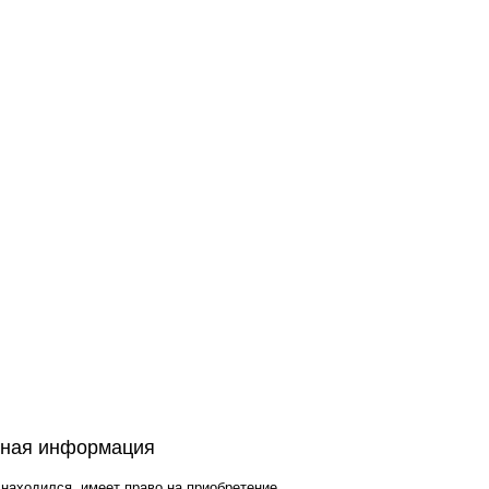
зная информация
 находился, имеет право на приобретение