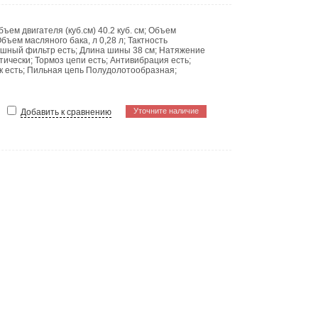
бъем двигателя (куб.см)
40.2 куб. см
;
Объем
бъем масляного бака, л
0,28 л
;
Тактность
ушный фильтр
есть
;
Длина шины
38 см
;
Натяжение
тически
;
Тормоз цепи
есть
;
Антивибрация
есть
;
ск
есть
;
Пильная цепь
Полудолотообразная
;
Уточните наличие
Добавить к сравнению