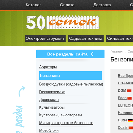
Каталог
Оплата
Доставка
О
Электроинструмент
Садовая техника
Силовая тех
Главная
→
Сад
Все разделы сайта
Бензоп
Аэраторы
Бензопилы
Все бре
CHAMP
Воздуходувки (садовые пылесосы)
DGM
Газонокосилки
Edon
Дровоколы
ELITEC
Культиваторы
Hamme
Кусторезы, высоторезы
Huter
Минитракторы хозяйственные
Oasis
Мотоблоки