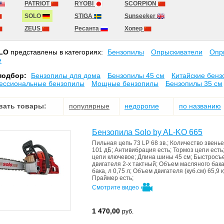
PATRIOT
RYOBI
SCORPION
SOLO
STIGA
Sunseeker
ZEUS
Ресанта
Хопер
LO
представлены в категориях:
Бензопилы
Опрыскиватели
Опр
е
подбор:
Бензопилы для дома
Бензопилы 45 см
Китайские бен
ессиональные бензопилы
Мощные бензопилы
Бензопилы 35 см
вать товары:
популярные
недорогие
по названию
Бензопила Solo by AL-KO 665
Пильная цепь
73 LP 68 зв.
;
Количество звень
101 дБ
;
Антивибрация
есть
;
Тормоз цепи
есть
цепи
ключевое
;
Длина шины
45 см
;
Быстросъ
двигателя
2-х тактный
;
Объем масляного бака
бака, л
0,75 л
;
Объем двигателя (куб.см)
65,9 к
Праймер
есть
;
Смотрите видео
1 470,00
руб.