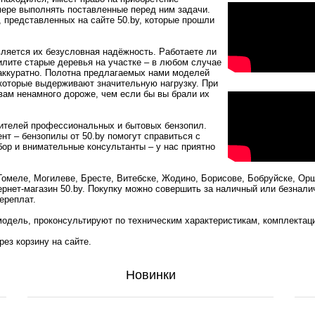
 мере выполнять поставленные перед ним задачи.
 представленных на сайте 50.by, которые прошли
ляется их безусловная надёжность. Работаете ли
лите старые деревья на участке – в любом случае
 аккуратно. Полотна предлагаемых нами моделей
которые выдерживают значительную нагрузку. При
ам ненамного дороже, чем если бы вы брали их
ителей профессиональных и бытовых бензопил.
нт – бензопилы от 50.by помогут справиться с
ор и внимательные консультанты – у нас приятно
омеле, Могилеве, Бресте, Витебске, Жодино, Борисове, Бобруйске, Ор
ернет-магазин 50.by. Покупку можно совершить за наличный или безнали
ереплат.
одель, проконсультируют по техническим характеристикам, комплектац
ез корзину на сайте.
Новинки