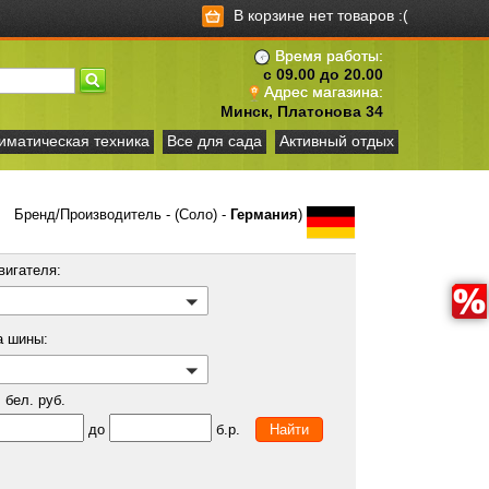
В корзине нет товаров :(
Время работы:
с 09.00 до 20.00
Адрес магазина:
Минск, Платонова 34
иматическая техника
Все для сада
Активный отдых
Бренд/Производитель - (Соло) -
Германия
)
вигателя:
а шины:
бел. руб.
до
б.р.