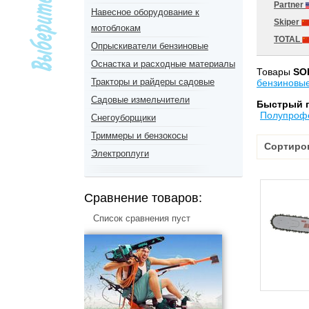
Partner
Навесное оборудование к
Skiper
мотоблокам
TOTAL
Опрыскиватели бензиновые
Оснастка и расходные материалы
Товары
SO
Тракторы и райдеры садовые
бензиновы
Садовые измельчители
Быстрый 
Полупроф
Снегоуборщики
Триммеры и бензокосы
Сортиро
Электроплуги
Сравнение товаров:
Список сравнения пуст