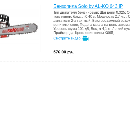
Бензопила Solo by AL-KO 643 IP
Тип двигателя
бензиновый
;
Шаг цепи
0,325
;
О
топливного бака, л
0,40 л
;
Мощность
2,7 л.с.
;
О
двигателя
2-х тактный
;
Быстросъемный возд
цепи
ключевое
;
Подача масла на цепь
автома
Уровень шума
101 дБ
;
Вес, кг
4,1 кг
;
Легкий пу
Праймер
да
;
Крепление шины
K095
;
Смотрите видео
576,00
руб.