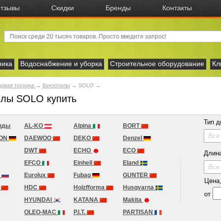
тзывы
Скидки
Бренды
Контакты
ника
Водоснабжение и уборка
Строительное оборудование
Кл
овая техника
→
Бензопилы
→
SOLO
→
илы SOLO купить
Тип д
нды
AL-KO
Alpina
BORT
Все
ION
DAEWOO
DEKO
Denzel
DWT
ECHO
ECO
Длин
EFCO
Einhell
Eland
Все
H
Eurolux
Fubag
GUNTER
Цена, 
r
HDC
Holzfforma
Husqvarna
от
HYUNDAI
KATANA
Makita
OLEO-MAC
P.I.T.
PARTISAN