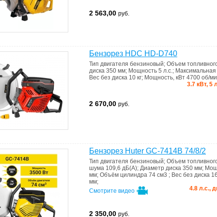
2 563,00
руб.
Бензорез HDC HD-D740
Тип двигателя
бензиновый
;
Объем топливног
диска
350 мм
;
Мощность
5 л.с.
;
Максимальная 
Вес без диска
10 кг
;
Мощность, кВт
4700 об/м
3.7 кВт, 5
2 670,00
руб.
Бензорез Huter GC-7414B 74/8/2
Тип двигателя
бензиновый
;
Объем топливног
шума
109,6 дБ(А)
;
Диаметр диска
350 мм
;
Мощ
мм
;
Объём цилиндра
74 см3
;
Вес без диска
16
мм
;
4.8 л.с.,
Смотрите видео
2 350,00
руб.