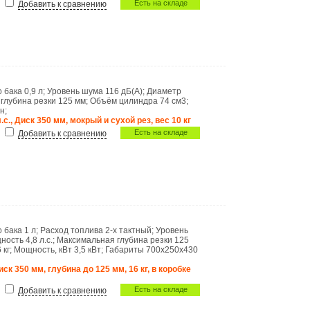
Есть на складе
Добавить к сравнению
о бака
0,9 л
;
Уровень шума
116 дБ(A)
;
Диаметр
глубина резки
125 мм
;
Объём цилиндра
74 см3
;
ин
;
 л.с., Диск 350 мм, мокрый и сухой рез, вес 10 кг
Есть на складе
Добавить к сравнению
о бака
1 л
;
Расход топлива
2-х тактный
;
Уровень
ность
4,8 л.с.
;
Максимальная глубина резки
125
 кг
;
Мощность, кВт
3,5 кВт
;
Габариты
700х250х430
 диск 350 мм, глубина до 125 мм, 16 кг, в коробке
Есть на складе
Добавить к сравнению