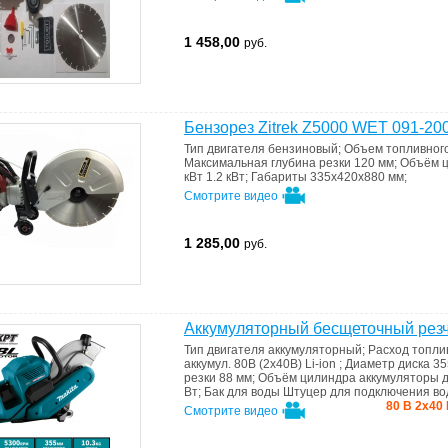
1 458,00
руб.
Бензорез Zitrek Z5000 WET 091-20
Тип двигателя
бензиновый
;
Объем топливног
Максимальная глубина резки
120 мм
;
Объём 
кВт
1.2 кВт
;
Габариты
335х420х880 мм
;
Смотрите видео
1 285,00
руб.
Аккумуляторный бесщеточный рез
Тип двигателя
аккумуляторный
;
Расход топл
аккумул. 80В (2х40В) Li-ion
;
Диаметр диска
35
резки
88 мм
;
Объём цилиндра
аккумуляторы д
Вт
;
Бак для воды
Штуцер для подключения в
80 В 2х40 
Смотрите видео