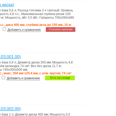
 диска)
о бака
0,6 л
;
Расход топлива
2-х тактный
;
Уровень
ность
4,8 л.с.
;
Максимальная глубина резки
150
 кг
;
Мощность, кВт
3,5 кВт
;
Габариты
700х260х480
л.с., диск 400 мм, глубина реза до 150 мм, 10 кг
Уточните наличие
Добавить к сравнению
03.001.00)
о бака
0,9 л
;
Диаметр диска
350 мм
;
Мощность
4,8
ём цилиндра
74 см³
;
Вес без диска
11,7 кг
;
ты
740x300x500 мм
;
.с., макс. 350 мм х25.4 мм, с алм. кругом, 74 см³
Есть на складе
Добавить к сравнению
03.002.00)
о бака
1 л
;
Диаметр диска
400 мм
;
Мощность
5,5