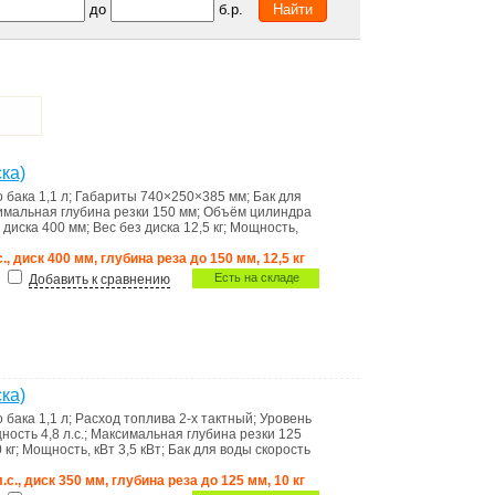
до
б.р.
ка)
о бака
1,1 л
;
Габариты
740×250×385 мм
;
Бак для
имальная глубина резки
150 мм
;
Объём цилиндра
 диска
400 мм
;
Вес без диска
12,5 кг
;
Мощность,
с., диск 400 мм, глубина реза до 150 мм, 12,5 кг
Есть на складе
Добавить к сравнению
ка)
о бака
1,1 л
;
Расход топлива
2-х тактный
;
Уровень
ность
4,8 л.с.
;
Максимальная глубина резки
125
 кг
;
Мощность, кВт
3,5 кВт
;
Бак для воды
скорость
л.с., диск 350 мм, глубина реза до 125 мм, 10 кг