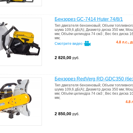
Бензорез GC-7414 Huter 74/8/1
Тип двигателя
бензиновый
;
Объем топливног
шума
109,6 дБ(А)
;
Диаметр диска
350 мм
;
Мощ
мм
;
Объём цилиндра
74 см3
;
Вес без диска
16
мм
;
4.8 л.с.,
Смотрите видео
2 820,00
руб.
Бензорез RedVerg RD-GDC350 (без
Тип двигателя
бензиновый
;
Объем топливног
шума
109,6 дБ(А)
;
Диаметр диска
350 мм
;
Мощ
мм
;
Объём цилиндра
74 см3
;
Вес без диска
10
мм
;
4.8 
2 850,00
руб.