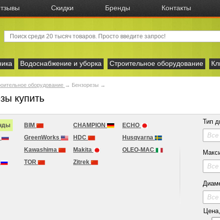
тзывы
Скидки
Бренды
Контакты
ника
Водоснабжение и уборка
Строительное оборудование
Кл
оительное оборудование
→
Бензорезы →
зы купить
Тип д
нды
BIM
CHAMPION
ECHO
Все
H
GreenWorks
HDC
Husqvarna
Kawashima
Makita
OLEO-MAC
Макси
g
TOR
Zitrek
Все
Диам
Все
Цена, 