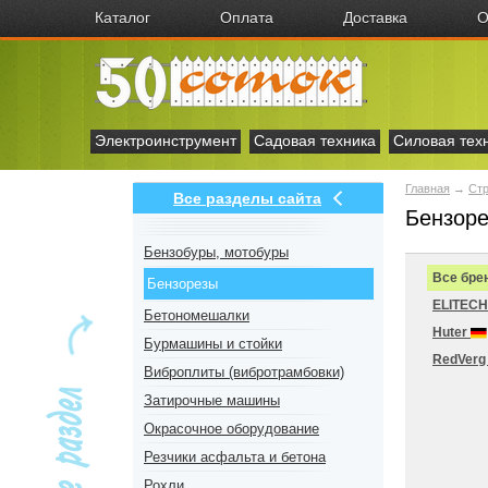
Каталог
Оплата
Доставка
О
Электроинструмент
Садовая техника
Силовая тех
Главная
→
Стр
Все разделы сайта
Бензоре
Бензобуры, мотобуры
Все бре
Бензорезы
ELITEC
Бетономешалки
Huter
Бурмашины и стойки
RedVer
Виброплиты (вибротрамбовки)
Затирочные машины
Окрасочное оборудование
Резчики асфальта и бетона
Рохли