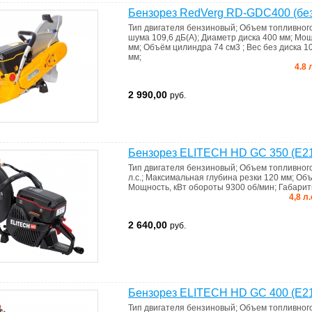
Бензорез RedVerg RD-GDC400 (без
Тип двигателя
бензиновый
;
Объем топливног
шума
109,6 дБ(А)
;
Диаметр диска
400 мм
;
Мощ
мм
;
Объём цилиндра
74 см3
;
Вес без диска
10
мм
;
4.8 
2 990,00
руб.
Бензорез ELITECH HD GC 350 (E21
Тип двигателя
бензиновый
;
Объем топливног
л.с.
;
Максимальная глубина резки
120 мм
;
Объ
Мощность, кВт
обороты 9300 об/мин
;
Габари
4,8 л
2 640,00
руб.
Бензорез ELITECH HD GC 400 (E21
Тип двигателя
бензиновый
;
Объем топливног