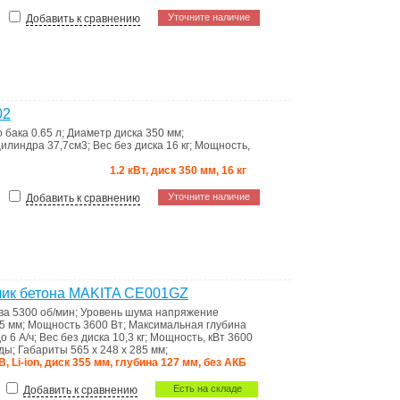
Уточните наличие
Добавить к сравнению
02
о бака
0.65 л
;
Диаметр диска
350 мм
;
цилиндра
37,7см3
;
Вес без диска
16 кг
;
Мощность,
1.2 кВт, диск 350 мм, 16 кг
Уточните наличие
Добавить к сравнению
чик бетона MAKITA CE001GZ
ива
5300 об/мин
;
Уровень шума
напряжение
5 мм
;
Мощность
3600 Вт
;
Максимальная глубина
о 6 А/ч
;
Вес без диска
10,3 кг
;
Мощность, кВт
3600
оды
;
Габариты
565 x 248 x 285 мм
;
В, Li-ion, диск 355 мм, глубина 127 мм, без АКБ
Есть на складе
Добавить к сравнению