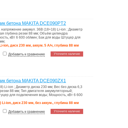
чик бетона MAKITA DCE090PT2
а
напряжение аккумул. 36В (18+18) Li-ion
;
Диаметр
ая глубина резки
88 мм
;
Объём цилиндра
ость, кВт
6 600 об/мин
;
Бак для воды
Штуцер для
 мм
;
Li-ion, диск 230 мм, аккум. 5 А/ч, глубина 88 мм
Уточните наличие
Добавить к сравнению
чик бетона MAKITA DCE090ZX1
8) Li-ion
;
Диаметр диска
230 мм
;
Вес без диска
6,3
 резки
88 мм
;
Тип двигателя
аккумуляторный
;
уцер для подключения воды
;
Мощность, кВт
6 600
) Li-ion, диск 230 мм, без аккум., глубина 88 мм
Уточните наличие
Добавить к сравнению