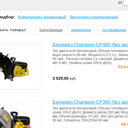
от
подбор:
Асфальторез бензиновый
Бетонорез электрический
вать товары:
популярные
недорогие
по названию
Бензорез Champion CP400 (без дис
Тип двигателя
бензиновый
;
Объем топливног
воды
скорость 86 м/с
;
Мощность
5,5 л.с.
;
Макс
94 см3
;
Расход топлива
2-х тактный
;
Диаметр
кВт
4 кВт
;
Уровень шума
109,6 дБ(А)
;
5,5 л.
3 029,00
руб.
Бензорез Champion CP350 (без дис
Тип двигателя
бензиновый
;
Объем топливног
шума
109,6 дБ(А)
;
Диаметр диска
350 мм
;
Мощ
мм
;
Объём цилиндра
74 см3
;
Вес без диска
10
80 м/с
;
Габариты
700х250х430 мм
;
4.8 