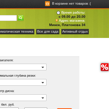
В корзине нет товаров :(
Время работы:
с 09.00 до 20.00
Адрес магазина:
Минск, Платонова 34
иматическая техника
Все для сада
Активный отдых
вигателя:
мальная глубина резки:
етр диска:
бел. руб.