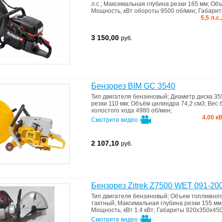
л.с.
;
Максимальная глубина резки
165 мм
;
Объ
Мощность, кВт
обороты 9500 об/мин
;
Габари
5,5 л.с
3 150,00
руб.
Бензорез BIM GC 3540
Тип двигателя
бензиновый
;
Диаметр диска
35
резки
110 мм
;
Объём цилиндра
74,2 см3
;
Вес 
холостого хода 4980 об/мин
;
4.00 к
Смотрите видео
2 107,10
руб.
Бензорез Zitrek Z7500 WET 091-20
Тип двигателя
бензиновый
;
Объем топливног
тактный
;
Максимальная глубина резки
155 мм
Мощность, кВт
1.4 кВт
;
Габариты
920х350х45
Смотрите видео