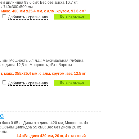
ём цилиндра
93.6 см³
;
Вес без диска
16,7 кг
;
ты
740x300x500 мм
;
., макс. 400 мм х25.4 мм, с алм. кругом, 93.6 см³
Есть на складе
Добавить к сравнению
5 мм
;
Мощность
5,4 л.с.
;
Максимальная глубина
без диска
12,5 кг
;
Мощность, кВт
обороты
Вт, макс. 355х25.4 мм, с алм. кругом, вес 12.5 кг
Есть на складе
Добавить к сравнению
03
о бака
0.65 л
;
Диаметр диска
420 мм
;
Мощность
4х
;
Объём цилиндра
55 см3
;
Вес без диска
20 кг
;
0 мм
;
1.4 кВт, диск 420 мм, 20 кг, 4х тактный