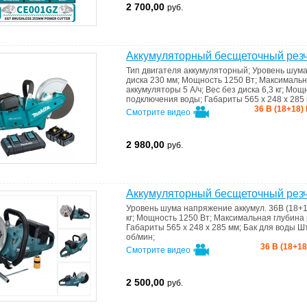
2 700,00
руб.
Аккумуляторный бесщеточный рез
Тип двигателя
аккумуляторный
;
Уровень шум
диска
230 мм
;
Мощность
1250 Вт
;
Максимальн
аккумуляторы 5 А/ч
;
Вес без диска
6,3 кг
;
Мощн
подключения воды
;
Габариты
565 x 248 x 285
36 В (18+18) 
Смотрите видео
2 980,00
руб.
Аккумуляторный бесщеточный рез
Уровень шума
напряжение аккумул. 36В (18+1
кг
;
Мощность
1250 Вт
;
Максимальная глубина
Габариты
565 x 248 x 285 мм
;
Бак для воды
Шт
об/мин
;
36 В (18+18
Смотрите видео
2 500,00
руб.