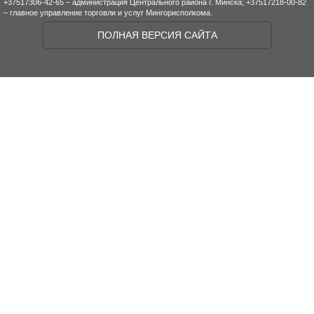
+37517306-42-65 – администрация Центрального района г. Минска; +37517218-00-82
– главное управление торговли и услуг Мингорисполкома.
ПОЛНАЯ ВЕРСИЯ САЙТА