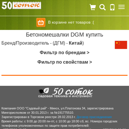
Togg
navi
В корзине нет товаров :(
Бетономешалки DGM купить
Бренд/Производитель - (ДГМ) -
Китай
)
Фильтр по брендам >
Фильтр по свойствам >
Компания ООО "Садовый рай" - Минск, ул.Платонова 34, зарегистрирована
Мингорисполком от 30.01.2013 г. за №191775510.
Зарегистрирован в Торговом реестре 28.02.2013 г.
Договор присоединения
Время работы: с 9:00 до 20:00 пн-пт, с 10:00 до 18:00 сб, вс. Номера городских
телефонов уполномоченных по защите прав потребителей: