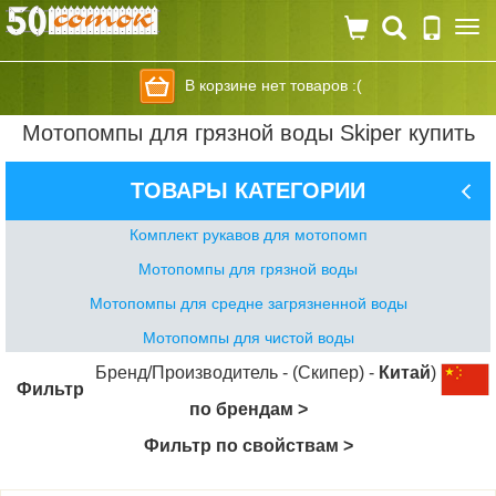
Togg
navi
В корзине нет товаров :(
Мотопомпы для грязной воды Skiper купить
ТОВАРЫ КАТЕГОРИИ
Комплект рукавов для мотопомп
Мотопомпы для грязной воды
Мотопомпы для средне загрязненной воды
Мотопомпы для чистой воды
Бренд/Производитель - (Скипер) -
Китай
)
Фильтр
по брендам >
Фильтр по свойствам >