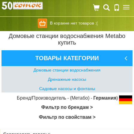
Togg
navi
В корзине нет товаров :(
Домовые станции водоснабжения Metabo
купить
ТОВАРЫ КАТЕГОРИИ
Домовые станции водоснабжения
Дренажные насосы
Садовые насосы и фонтаны
Бренд/Производитель - (Метабо) -
Германия
)
Фильтр по брендам >
Фильтр по свойствам >