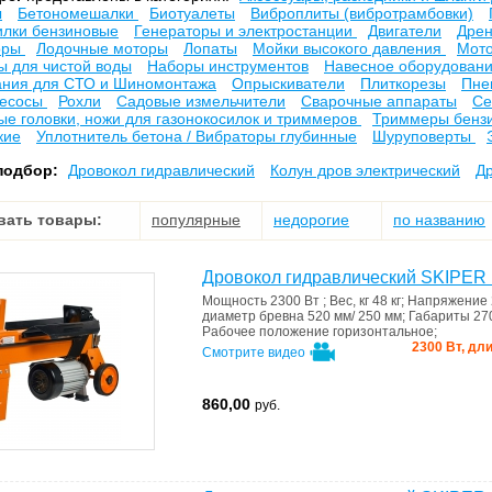
ы
Бетономешалки
Биотуалеты
Виброплиты (вибротрамбовки)
илки бензиновые
Генераторы и электростанции
Двигатели
Дре
оры
Лодочные моторы
Лопаты
Мойки высокого давления
Мот
 для чистой воды
Наборы инструментов
Навесное оборудовани
ния для СТО и Шиномонтажа
Опрыскиватели
Плиткорезы
Пне
есосы
Рохли
Садовые измельчители
Сварочные аппараты
Се
е головки, ножи для газонокосилок и триммеров
Триммеры бенз
кие
Уплотнитель бетона / Вибраторы глубинные
Шуруповерты
подбор:
Дровокол гидравлический
Колун дров электрический
Д
вать товары:
популярные
недорогие
по названию
Дровокол гидравлический SKIPER
Мощность
2300 Вт
;
Вес, кг
48 кг
;
Напряжение
диаметр бревна
520 мм/ 250 мм
;
Габариты
27
Рабочее положение
горизонтальное
;
2300 Вт, дли
Смотрите видео
860,00
руб.