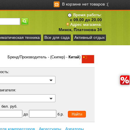
В корзине нет товаров :(
Время работы:
с 09.00 до 20.00
Адрес магазина:
Минск, Платонова 34
иматическая техника
Все для сада
Активный отдых
Бренд/Производитель - (Скипер) -
Китай
)
ость:
вигателя:
бел. руб.
до
б.р.
 для компрессоров
Аксессуары
Аэраторы