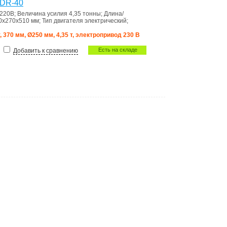
 DR-40
220В
;
Величина усилия
4,35 тонны
;
Длина/
0х270х510 мм
;
Тип двигателя
электрический
;
, 370 мм, Ø250 мм, 4,35 т, электропривод 230 В
Есть на складе
Добавить к сравнению