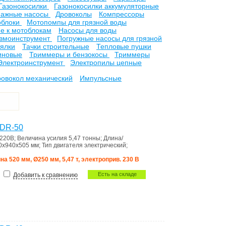
Газонокосилки
Газонокосилки аккумуляторные
нажные насосы
Дровоколы
Компрессоры
облоки
Мотопомпы для грязной воды
е к мотоблокам
Насосы для воды
вмоинструмент
Погружные насосы для грязной
ялки
Тачки строительные
Тепловые пушки
иновые
Триммеры и бензокосы
Триммеры
Электроинструмент
Электропилы цепные
ровокол механический
Импульсные
 DR-50
220В
;
Величина усилия
5,47 тонны
;
Длина/
0х940х505 мм
;
Тип двигателя
электрический
;
на 520 мм, Ø250 мм, 5,47 т, электроприв. 230 В
Есть на складе
Добавить к сравнению