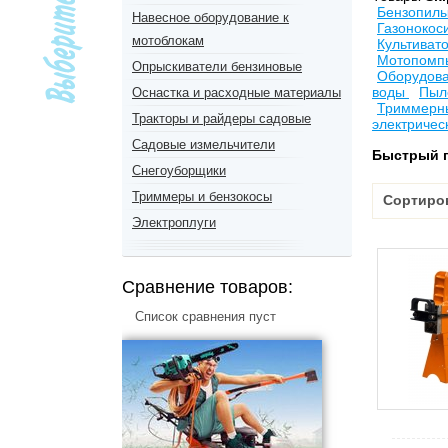
Бензопил
Навесное оборудование к
Газонокос
мотоблокам
Культиват
Мотопомпы
Опрыскиватели бензиновые
Оборудова
воды
Пыл
Оснастка и расходные материалы
Триммерны
Тракторы и райдеры садовые
электричес
Садовые измельчители
Быстрый 
Снегоуборщики
Триммеры и бензокосы
Сортиро
Электроплуги
Сравнение товаров:
Список сравнения пуст