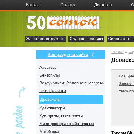
Каталог
Оплата
Доставка
О
Электроинструмент
Садовая техника
Силовая тех
Главная
→
Сад
Все разделы сайта
Дровоко
Аэраторы
Бензопилы
Все бре
Воздуходувки (садовые пылесосы)
Jansse
Газонокосилки
Yardwor
Дровоколы
Культиваторы
Кусторезы, высоторезы
Минитракторы хозяйственные
Мотоблоки
Товары
Ski