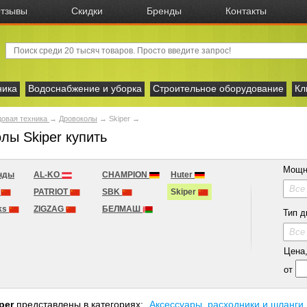
тзывы
Скидки
Бренды
Контакты
ника
Водоснабжение и уборка
Строительное оборудование
Кл
овая техника
→
Дровоколы
→
Skiper
→
лы Skiper купить
Мощн
нды
AL-KO
CHAMPION
Huter
Все
n
PATRIOT
SBK
Skiper
ks
ZIGZAG
БЕЛМАШ
Тип д
Все
Цена, 
от
per
представлены в категориях:
Аксесcуары, расходники и шланги