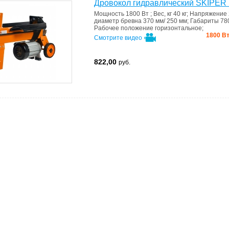
Дровокол гидравлический SKIPER
Мощность
1800 Вт
;
Вес, кг
40 кг
;
Напряжение
диаметр бревна
370 мм/ 250 мм
;
Габариты
78
Рабочее положение
горизонтальное
;
1800 Вт
Смотрите видео
822,00
руб.