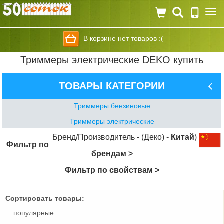
Togg
navi
В корзине нет товаров :(
Триммеры электрические DEKO купить
ТОВАРЫ КАТЕГОРИИ
Триммеры бензиновые
Триммеры электрические
Бренд/Производитель - (Деко) -
Китай
)
Фильтр по
брендам >
Фильтр по свойствам >
Сортировать товары:
популярные