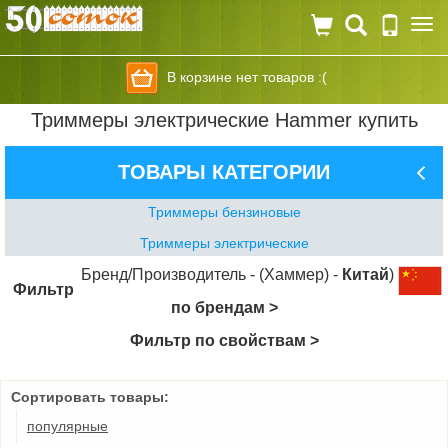
Togg
navi
В корзине нет товаров :(
Триммеры электрические Hammer купить
ТОВАРЫ КАТЕГОРИИ
Триммеры бензиновые
Триммеры электрические
Бренд/Производитель - (Хаммер) -
Китай
)
Фильтр
по брендам >
Фильтр по свойствам >
Сортировать товары:
популярные