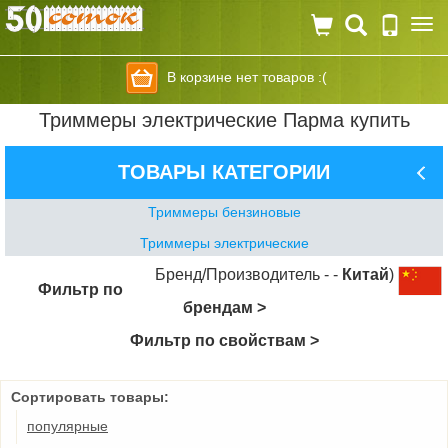
Togg
navi
В корзине нет товаров :(
Триммеры электрические Парма купить
ТОВАРЫ КАТЕГОРИИ
Триммеры бензиновые
Триммеры электрические
Бренд/Производитель - -
Китай
)
Фильтр по
брендам >
Фильтр по свойствам >
Сортировать товары:
популярные