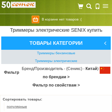
Togg
navi
В корзине нет товаров :(
Триммеры электрические SENIX купить
ТОВАРЫ КАТЕГОРИИ
Триммеры бензиновые
Триммеры электрические
Бренд/Производитель - (Сеникс) -
Китай
)
Фильтр
по брендам >
Фильтр по свойствам >
Сортировать товары:
популярные