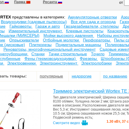
кол
Парма
Ресанта
от
RTEX
представлены в категориях:
Аккумуляторные отвертки
Аэр
Воздуходувки (садовые пылесосы)
Все для сада и огорода
Газо
кие
Гайковерты
Гараж и авто
Гвоздезабиватели, степлеры
Др
оры
Измерительный инструмент
Клеевые пистолеты
Краскопул
Мешалки (МИКСЕРЫ)
Мойки высокого давления
Наборы инструм
ние
Опрыскиватели
Отбойные молотки
Перфораторы
Пилы с
е (дисковые)
Плиткорезы
Подметальные машины
Полироваль
Реноваторы, многофункциональный инструмент
Садовые измел
негоуборщики
Станки
Тачки строительные
Точило
Триммеры 
 глубинные
Фены (термовоздуходувка)
Фрезеры
Штроборезы (
ки
Электровеники
Электроинструмент
Электролобзики
Элект
вать товары:
популярные
недорогие
по названию
Триммер электрический Wortex TE 
Тип двигателя
электрический
;
Ширина скаши
8100 об/мин
;
Толщина лески
2 мм
;
Штанга
раз
ниже в описании
;
Расположение двигателя
в
Вес
5,3 кг
;
Инструмент скашивания
леска, нож
10.5 см
;
Ширина скашивания ножом
25,5 см
;
Т
Подвесной ремень
есть
;
1.30 кВт, 37 
Смотрите видео