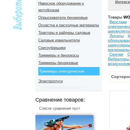
Интерс
Навесное оборудование к
мотоблокам
Товары
WO
Опрыскиватели бензиновые
Верстаки
Оснастка и расходные материалы
электричес
аккумулят
Тракторы и райдеры садовые
Лопаты
Садовые измельчители
оборудова
циркулярны
Снегоуборщики
материалы
Сеялки
С
Триммеры и бензокосы
Вибраторы
Триммеры бензиновые
воздуходув
Триммеры электрические
Сортиро
Электроплуги
Сравнение товаров:
Список сравнения пуст