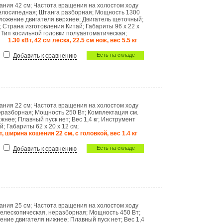
вания
42 см
;
Частота вращения на холостом ходу
елосипедная
;
Штанга
разборная
;
Мощность
1300
ложение двигателя
верхнее
;
Двигатель
щеточный
;
;
Страна изготовления
Китай
;
Габариты
96 x 22 x
;
Тип косильной головки
полуавтоматическая
;
1.30 кВт, 42 см леска, 22.5 см нож, вес 5.5 кг
Есть на складе
Добавить к сравнению
вания
22 см
;
Частота вращения на холостом ходу
еразборная
;
Мощность
250 Вт
;
Комплектация
см.
ижнее
;
Плавный пуск
нет
;
Вес
1,4 кг
;
Инструмент
ай
;
Габариты
62 x 20 x 12 см
;
т, ширина кошения 22 см, с головкой, вес 1.4 кг
Есть на складе
Добавить к сравнению
вания
25 см
;
Частота вращения на холостом ходу
телескопическая, неразборная
;
Мощность
450 Вт
;
ение двигателя
нижнее
;
Плавный пуск
нет
;
Вес
1,4