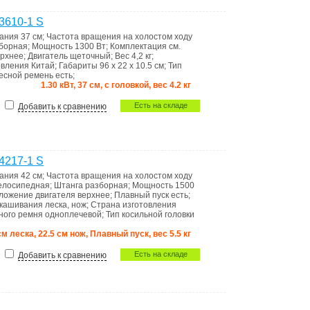
3610-1 S
вания
37 см
;
Частота вращения на холостом ходу
борная
;
Мощность
1300 Вт
;
Комплектация
см.
ерхнее
;
Двигатель
щеточный
;
Вес
4,2 кг
;
овления
Китай
;
Габариты
96 x 22 x 10.5 см
;
Тип
есной ремень
есть
;
1.30 кВт, 37 см, с головкой, вес 4.2 кг
Есть на складе
Добавить к сравнению
4217-1 S
вания
42 см
;
Частота вращения на холостом ходу
елосипедная
;
Штанга
разборная
;
Мощность
1500
ложение двигателя
верхнее
;
Плавный пуск
есть
;
скашивания
леска, нож
;
Страна изготовления
ного ремня
одноплечевой
;
Тип косильной головки
 см леска, 22.5 см нож, Плавный пуск, вес 5.5 кг
Есть на складе
Добавить к сравнению