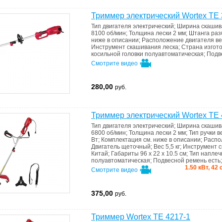
Триммер электрический Wortex TE 
Тип двигателя
электрический
;
Ширина скаши
8100 об/мин
;
Толщина лески
2 мм
;
Штанга
раз
ниже в описании
;
Расположение двигателя
в
Инструмент скашивания
леска
;
Страна изгот
косильной головки
полуавтоматическая
;
Подв
Смотрите видео
280,00
руб.
Триммер электрический Wortex TE 
Тип двигателя
электрический
;
Ширина скаши
6800 об/мин
;
Толщина лески
2 мм
;
Тип ручки
в
Вт
;
Комплектация
см. ниже в описании
;
Распо
Двигатель
щеточный
;
Вес
5,5 кг
;
Инструмент 
Китай
;
Габариты
96 x 22 x 10.5 см
;
Тип наплеч
полуавтоматическая
;
Подвесной ремень
есть
;
1.50 кВт, 42
Смотрите видео
375,00
руб.
Триммер Wortex TE 4217-1