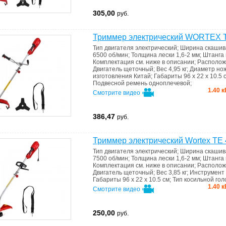
305,00
руб.
Триммер электрический WORTEX T
Тип двигателя
электрический
;
Ширина скаши
6500 об/мин
;
Толщина лески
1,6-2 мм
;
Штанга
Комплектация
см. ниже в описании
;
Располож
Двигатель
щеточный
;
Вес
4,95 кг
;
Диаметр но
изготовления
Китай
;
Габариты
96 x 22 x 10.5 
Подвесной ремень
одноплечевой
;
1.40 к
Смотрите видео
386,47
руб.
Триммер электрический Wortex TE 
Тип двигателя
электрический
;
Ширина скаши
7500 об/мин
;
Толщина лески
1,6-2 мм
;
Штанга
Комплектация
см. ниже в описании
;
Располож
Двигатель
щеточный
;
Вес
3,85 кг
;
Инструмент
Габариты
96 x 22 x 10.5 см
;
Тип косильной го
1.40 к
Смотрите видео
250,00
руб.