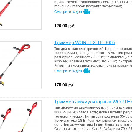
кг
;
Инструмент скашивания
леска
;
Страна изг
косильной головки
полуавтоматическая
;
Смотрите видео
120,00
руб.
Триммер WORTEX TE 3005
Тип двигателя
электрический
;
Ширина скаши
10000 об/мин
;
Толщина лески
1.6 мм
;
Тип руч
разборная
;
Мощность
550 Вт
;
Комплектация
нижнее
;
Плавный пуск
нет
;
Вес
2,3 кг
;
Инструм
Китай
;
Тип косильной головки
полуавтоматиче
Смотрите видео
175,00
руб.
Триммер аккумуляторный WORTEX
Тип двигателя
аккумуляторный
;
Ширина скаш
8000 об/мин
;
Колеса
есть
;
Длина штанги
регу
телескопическая
;
Тип
высота кошения 35-55 
аккумулятора
18 В
;
Комплектация
см. ниже в
есть
;
Тип аккумулятора
Li-ion
;
Двигатель
щето
Страна изготовления
Китай
;
Габариты
79 x 2