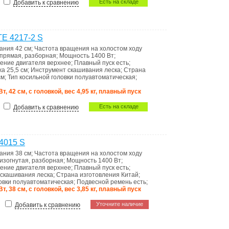
Есть на складе
Добавить к сравнению
E 4217-2 S
вания
42 см
;
Частота вращения на холостом ходу
прямая, разборная
;
Мощность
1400 Вт
;
ение двигателя
верхнее
;
Плавный пуск
есть
;
жа
25,5 см
;
Инструмент скашивания
леска
;
Страна
см
;
Тип косильной головки
полуавтоматическая
;
Вт, 42 см, с головкой, вес 4,95 кг, плавный пуск
Есть на складе
Добавить к сравнению
4015 S
вания
38 см
;
Частота вращения на холостом ходу
изогнутая, разборная
;
Мощность
1400 Вт
;
ение двигателя
верхнее
;
Плавный пуск
есть
;
 скашивания
леска
;
Страна изготовления
Китай
;
ловки
полуавтоматическая
;
Подвесной ремень
есть
;
Вт, 38 см, с головкой, вес 3,85 кг, плавный пуск
Уточните наличие
Добавить к сравнению