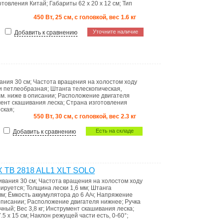
отовления
Китай
;
Габариты
62 x 20 x 12 см
;
Тип
450 Вт, 25 см, с головкой, вес 1.6 кг
Уточните наличие
Добавить к сравнению
вания
30 см
;
Частота вращения на холостом ходу
ки
петлеобразная
;
Штанга
телескопическая,
см. ниже в описании
;
Расположение двигателя
ент скашивания
леска
;
Страна изготовления
ская
;
550 Вт, 30 см, с головкой, вес 2.3 кг
Есть на складе
Добавить к сравнению
 TB 2818 ALL1 XLT SOLO
ивания
30 см
;
Частота вращения на холостом ходу
лируется
;
Толщина лески
1,6 мм
;
Штанга
мм
;
Ёмкость аккумулятора
до 6 А/ч
;
Напряжение
 описании
;
Расположение двигателя
нижнее
;
Ручка
чный
;
Вес
3,8 кг
;
Инструмент скашивания
леска
;
7.5 x 15 см
;
Наклон режущей части
есть, 0-60°
;