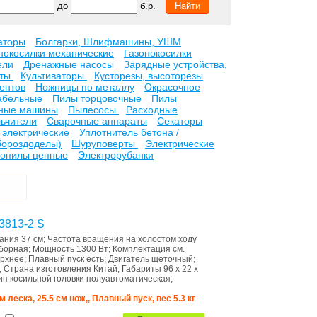
до
б.р.
аторы
Болгарки, Шлифмашины, УШМ
нокосилки механические
Газонокосилки
ели
Дренажные насосы
Зарядные устройства,
ьты
Культиваторы
Кусторезы, высоторезы
ентов
Ножницы по металлу
Окрасочное
абельные
Пилы торцовочные
Пилы
ные машины
Пылесосы
Расходные
ьчители
Сварочные аппараты
Секаторы
электрические
Уплотнитель бетона /
бороздоделы)
Шуруповерты
Электрические
ропилы цепные
Электрорубанки
3813-2 S
вания
37 см
;
Частота вращения на холостом ходу
борная
;
Мощность
1300 Вт
;
Комплектация
см.
ерхнее
;
Плавный пуск
есть
;
Двигатель
щеточный
;
;
Страна изготовления
Китай
;
Габариты
96 x 22 x
ип косильной головки
полуавтоматическая
;
см леска, 25.5 см нож,, Плавный пуск, вес 5.3 кг