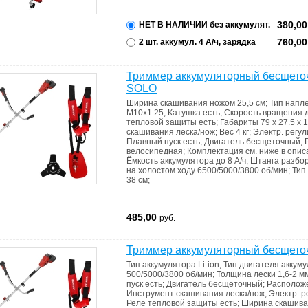
380,0
НЕТ В НАЛИЧИИ без аккумулят.
760,0
2 шт. аккумул. 4 А/ч, зарядка
Триммер аккумуляторный бесщето
SOLO
Ширина скашивания ножом
25,5 см
;
Тип напл
M10x1.25
;
Катушка
есть
;
Скорость вращения 
тепловой защиты
есть
;
Габариты
79 x 27.5 x 
скашивания
леска/нож
;
Вес
4 кг
;
Электр. регу
Плавный пуск
есть
;
Двигатель
бесщеточный
;
велосипедная
;
Комплектация
см. ниже в опи
Ёмкость аккумулятора
до 8 А/ч
;
Штанга
разбо
на холостом ходу
6500/5000/3800 об/мин
;
Тип
38 см
;
485,00
руб.
Триммер аккумуляторный бесщето
Тип аккумулятора
Li-ion
;
Тип двигателя
аккум
500/5000/3800 об/мин
;
Толщина лески
1,6-2 м
пуск
есть
;
Двигатель
бесщеточный
;
Располож
Инструмент скашивания
леска/нож
;
Электр. р
Реле тепловой защиты
есть
;
Ширина скашив