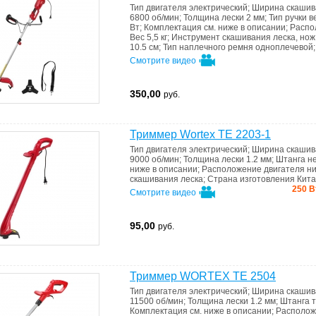
Тип двигателя
электрический
;
Ширина скаши
6800 об/мин
;
Толщина лески
2 мм
;
Тип ручки
в
Вт
;
Комплектация
см. ниже в описании
;
Распо
Вес
5,5 кг
;
Инструмент скашивания
леска, нож
10.5 см
;
Тип наплечного ремня
одноплечевой
Смотрите видео
350,00
руб.
Триммер Wortex TE 2203-1
Тип двигателя
электрический
;
Ширина скаши
9000 об/мин
;
Толщина лески
1.2 мм
;
Штанга
н
ниже в описании
;
Расположение двигателя
н
скашивания
леска
;
Страна изготовления
Кит
250 В
Смотрите видео
95,00
руб.
Триммер WORTEX TE 2504
Тип двигателя
электрический
;
Ширина скаши
11500 об/мин
;
Толщина лески
1.2 мм
;
Штанга
Комплектация
см. ниже в описании
;
Располож