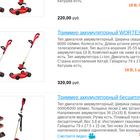
Катушка
есть
;
18 В,
220,00
руб.
Триммер аккумуляторный WORTEX
Тип двигателя
аккумуляторный
;
Ширина скаш
8000 об/мин
;
Колеса
есть
;
Длина штанги
регу
телескопическая
;
Тип
высота кошения 35-55 
аккумулятора
18 В
;
Комплектация
см. ниже в
есть
;
Тип аккумулятора
Li-ion
;
Двигатель
щето
Страна изготовления
Китай
;
Габариты
79 x 2
Катушка
есть
;
18 В, 1 
320,00
руб.
Триммер аккумуляторный бесщет
Тип двигателя
аккумуляторный
;
Ширина скаш
5000/6000 об/мин
;
Толщина лески
2 мм
;
Штан
Напряжение аккумулятора
36 (2х18) В
;
Компл
двигателя
верхнее
;
Ручка
есть
;
Плавный пуск
бесщеточный
;
Вес
3,8 кг
;
Инструмент скашив
Габариты
79 x 27.5 x 15 см
;
Тип ножа
3х лопа
наплечного ремня
одноплечевой
;
Тип косиль
Смотрите видео