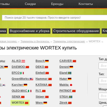
тзывы
Скидки
Бренды
Контакты
ника
Водоснабжение и уборка
Строительное оборудование
Кл
овая техника
→
Триммеры и бензокосы
→
Триммеры электрические
→
WORTEX
→
ры электрические WORTEX купить
Тип д
нды
AL-KO
Bosch
CARVER
Все
ION
DAEWOO
DEKO
Denzel
EFCO
Einhell
Eland
Тип:
GreenWorks
Hammer
Huter
Все
I
Karcher
KATANA
Makita
Мощн
OLEO-MAC
P.I.T.
PATRIOT
Все
SENIX
Skiper
STIGA
Цена, 
WORTEX
Worx
Zitrek