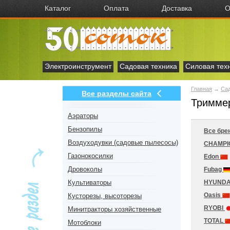
Каталог
Оплата
Доставка
О
Электроинструмент
Садовая техника
Силовая тех
Главная
→
Сад
Все разделы сайта
Тримме
Аэраторы
Бензопилы
Все бре
Воздуходувки (садовые пылесосы)
CHAMP
Газонокосилки
Edon
Дровоколы
Fubag
Культиваторы
HYUNDA
Oasis
Кусторезы, высоторезы
RYOBI
Минитракторы хозяйственные
TOTAL
Мотоблоки