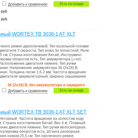
Есть на складе
Добавить к сравнению
0
руб.
0
руб.
чный WORTEX TB 3036-1 AT XLT
ечного ремня
двухплечевой
;
Тип косильной головки
двигателя
3 скорости
;
Тип ножа
3х лопастной
;
Реле
15 см
;
Страна изготовления
Китай
;
Инструмент
лировка оборотов
есть
;
Тип аккумулятора
Li-ion
;
Расположение двигателя
нижнее
;
Тип ручки
сании
;
Напряжение аккумулятора
36 (2х18) В
;
рная
;
Толщина лески
1,6-2 мм
;
Частота вращения
 двигателя
аккумуляторный
;
Ширина скашивания
36 (2х18) В, без аккумулятора и зарядного
Есть на складе
Добавить к сравнению
чный WORTEX TB 3036-1 AT XLT SET
уляторный
;
Частота вращения на холостом ходу
м
;
Страна изготовления
Китай
;
Вес
4 кг
;
Плавный
ение двигателя
нижнее
;
Тип ручки
велосипедная
;
егулировка оборотов
есть
;
Штанга
разборная
;
ания ножом
25,5 см
;
Тип наплечного ремня