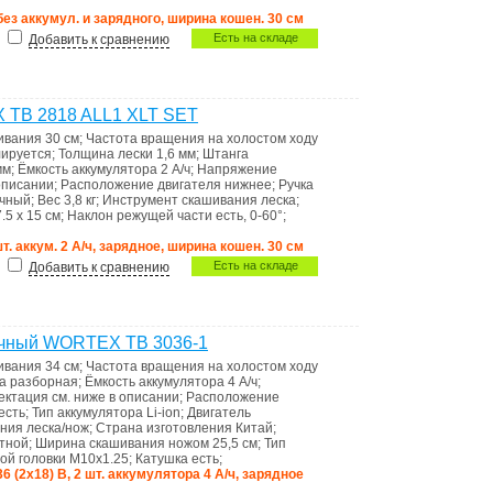
 без аккумул. и зарядного, ширина кошен. 30 см
Есть на складе
Добавить к сравнению
 TB 2818 ALL1 XLT SET
ивания
30 см
;
Частота вращения на холостом ходу
лируется
;
Толщина лески
1,6 мм
;
Штанга
мм
;
Ёмкость аккумулятора
2 А/ч
;
Напряжение
 описании
;
Расположение двигателя
нижнее
;
Ручка
чный
;
Вес
3,8 кг
;
Инструмент скашивания
леска
;
7.5 x 15 см
;
Наклон режущей части
есть, 0-60°
;
шт. аккум. 2 А/ч, зарядное, ширина кошен. 30 см
Есть на складе
Добавить к сравнению
очный WORTEX TB 3036-1
ивания
34 см
;
Частота вращения на холостом ходу
га
разборная
;
Ёмкость аккумулятора
4 А/ч
;
ектация
см. ниже в описании
;
Расположение
есть
;
Тип аккумулятора
Li-ion
;
Двигатель
ания
леска/нож
;
Страна изготовления
Китай
;
стной
;
Ширина скашивания ножом
25,5 см
;
Тип
ной головки
M10x1.25
;
Катушка
есть
;
36 (2х18) В, 2 шт. аккумулятора 4 А/ч, зарядное