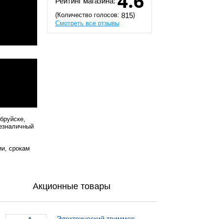
4.6
Рейтинг магазина:
(Количество голосов:
)
815
Смотреть все отзывы
бруйске,
безналичный
ии, срокам
Акционные товары
Электрический триммер