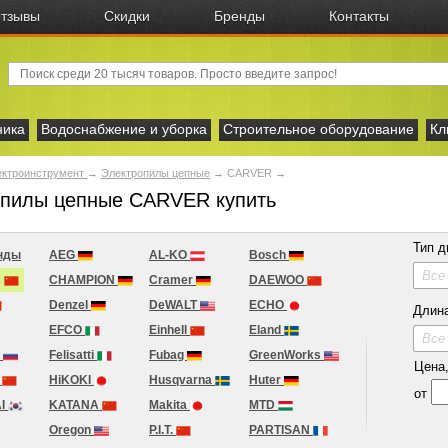
тзывы
Скидки
Бренды
Контакты
ника
Водоснабжение и уборка
Строительное оборудование
Кл
ектроинструмент
→
Электропилы цепные
→
CARVER
→
опилы цепные CARVER купить
Тип д
нды
AEG
AL-KO
Bosch
Все
R
CHAMPION
Cramer
DAEWOO
Denzel
DeWALT
ECHO
Длин
EFCO
Einhell
Eland
Все
H
Felisatti
Fubag
GreenWorks
Цена, 
r
HiKOKI
Husqvarna
Huter
от
I
KATANA
Makita
MTD
Oregon
P.I.T.
PARTISAN