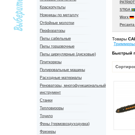
PATRIO
Краскопульты
STIGA
Ножницы по металлу
Worx
Отбойные молотки
Ресант
Перфораторы
Пилы сабельные
Товары
CA
Триммеры
Пилы торцовочные
Быстрый 
Пилы циркулярные (дисковые)
Плиткорезы
Сортиро
Полировальные машины
Расходные материалы
Реноваторы, многофункциональный
инструмент
Станки
Тепловизоры
Точило
Фены (термовоздуходувка)
Фрезеры