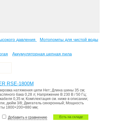
ысокого давления
Мотопомпы для чистой воды
огая
Аккумуляторная цепная пила
VER RSE-1800М
лировка натяжения цепи
Нет
;
Длина шины
35 см
;
асляного бака
0,28 л
;
Напряжение В
230 В / 50 Гц
;
 кабеля
0,35 м
;
Комплектация
см. ниже в описании
;
епи, дюйм
3/8
;
Двигатель
синхронный
;
Мощность
иты
1800×200×880 мм
;
Есть на складе
Добавить к сравнению