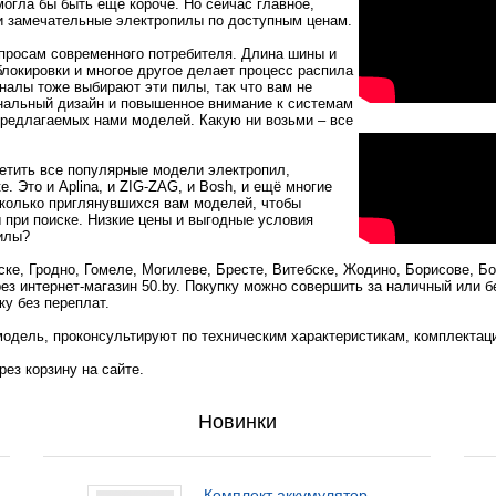
могла бы быть ещё короче. Но сейчас главное,
ти замечательные электропилы по доступным ценам.
просам современного потребителя. Длина шины и
блокировки и многое другое делает процесс распила
алы тоже выбирают эти пилы, так что вам не
нальный дизайн и повышенное внимание к системам
предлагаемых нами моделей. Какую ни возьми – все
етить все популярные модели электропил,
 Это и Aplina, и ZIG-ZAG, и Bosh, и ещё многие
сколько приглянувшихся вам моделей, чтобы
при поиске. Низкие цены и выгодные условия
илы?
е, Гродно, Гомеле, Могилеве, Бресте, Витебске, Жодино, Борисове, Бо
ез интернет-магазин 50.by. Покупку можно совершить за наличный или 
ку без переплат.
одель, проконсультируют по техническим характеристикам, комплектац
ез корзину на сайте.
Новинки
Комплект аккумулятор