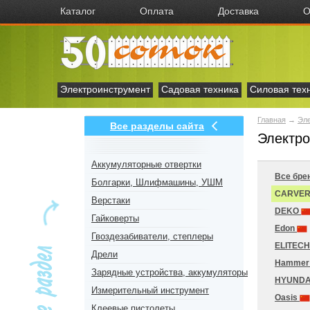
Каталог
Оплата
Доставка
О
Электроинструмент
Садовая техника
Силовая тех
Главная
→
Эл
Все разделы сайта
Электр
Аккумуляторные отвертки
Все бре
Болгарки, Шлифмашины, УШМ
CARVE
Верстаки
DEKO
Гайковерты
Edon
Гвоздезабиватели, степлеры
ELITEC
Дрели
Hamme
Зарядные устройства, аккумуляторы
HYUNDA
Измерительный инструмент
Oasis
Клеевые пистолеты