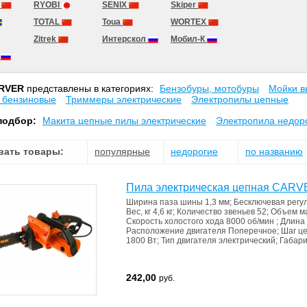
T
RYOBI
SENIX
Skiper
TOTAL
Toua
WORTEX
Zitrek
Интерскол
Мобил-К
а
RVER
представлены в категориях:
Бензобуры, мотобуры
Мойки в
 бензиновые
Триммеры электрические
Электропилы цепные
подбор:
Макита цепные пилы электрические
Электропила недор
вать товары:
популярные
недорогие
по названию
Пила электрическая цепная CAR
Ширина паза шины
1,3 мм
;
Бесключевая регу
Вес, кг
4,6 кг
;
Количество звеньев
52
;
Объем м
Скорость холостого хода
8000 об/мин
;
Длина
Расположение двигателя
Поперечное
;
Шаг ц
1800 Вт
;
Тип двигателя
электрический
;
Габар
242,00
руб.