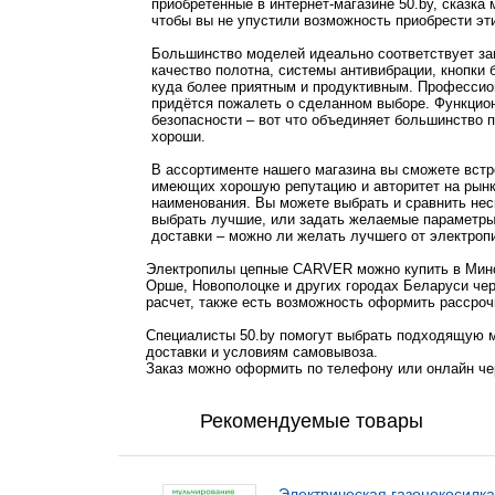
приобретенные в интернет-магазине 50.by, сказка 
чтобы вы не упустили возможность приобрести э
Большинство моделей идеально соответствует за
качество полотна, системы антивибрации, кнопки 
куда более приятным и продуктивным. Профессион
придётся пожалеть о сделанном выборе. Функцио
безопасности – вот что объединяет большинство 
хороши.
В ассортименте нашего магазина вы сможете встр
имеющих хорошую репутацию и авторитет на рынке.
наименования. Вы можете выбрать и сравнить не
выбрать лучшие, или задать желаемые параметры 
доставки – можно ли желать лучшего от электроп
Электропилы цепные CARVER можно купить в Минск
Орше, Новополоцке и других городах Беларуси чер
расчет, также есть возможность оформить рассроч
Специалисты 50.by помогут выбрать подходящую м
доставки и условиям самовывоза.
Заказ можно оформить по телефону или онлайн чер
Рекомендуемые товары
Электрическая газонокосилка