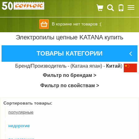
Togg
navi
В корзине нет товаров :(
Электропилы цепные KATANA купить
ТОВАРЫ КАТЕГОРИИ
Бренд/Производитель - (Катана япан) -
Китай
)
Фильтр по брендам >
Фильтр по свойствам >
Сортировать товары:
популярные
недорогие