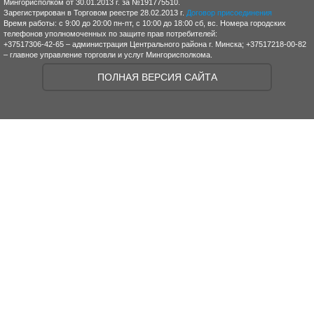
Мингорисполком от 30.01.2013 г. за №191775510.
Зарегистрирован в Торговом реестре 28.02.2013 г.
Договор присоединения
Время работы: с 9:00 до 20:00 пн-пт, с 10:00 до 18:00 сб, вс. Номера городских
телефонов уполномоченных по защите прав потребителей:
+37517306-42-65 – администрация Центрального района г. Минска; +37517218-00-82
– главное управление торговли и услуг Мингорисполкома.
ПОЛНАЯ ВЕРСИЯ САЙТА