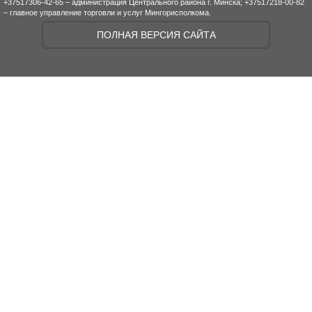
+37517306-42-65 – администрация Центрального района г. Минска; +37517218-00-82
– главное управление торговли и услуг Мингорисполкома.
ПОЛНАЯ ВЕРСИЯ САЙТА