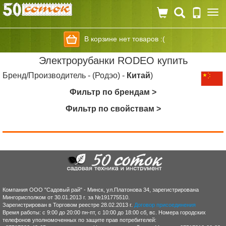
Togg
navi
В корзине нет товаров :(
Электрорубанки RODEO купить
Бренд/Производитель - (Родэо) -
Китай
)
Фильтр по брендам >
Фильтр по свойствам >
Компания ООО "Садовый рай" - Минск, ул.Платонова 34, зарегистрирована
Мингорисполком от 30.01.2013 г. за №191775510.
Зарегистрирован в Торговом реестре 28.02.2013 г.
Договор присоединения
Время работы: с 9:00 до 20:00 пн-пт, с 10:00 до 18:00 сб, вс. Номера городских
телефонов уполномоченных по защите прав потребителей: