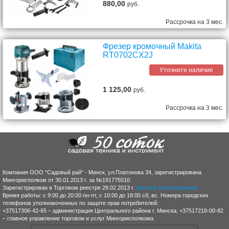
880,00
руб.
Рассрочка на 3 мес.
Фрезер кромочный Makita
RT0702CX2J
Уточните наличие
1 125,00
руб.
Рассрочка на 3 мес.
Компания ООО "Садовый рай" - Минск, ул.Платонова 34, зарегистрирована
Мингорисполком от 30.01.2013 г. за №191775510.
Зарегистрирован в Торговом реестре 28.02.2013 г.
Договор присоединения
Время работы: с 9:00 до 20:00 пн-пт, с 10:00 до 18:00 сб, вс. Номера городских
телефонов уполномоченных по защите прав потребителей:
+37517306-42-65 – администрация Центрального района г. Минска; +37517218-00-82
– главное управление торговли и услуг Мингорисполкома.