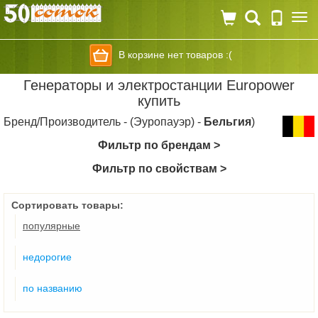
Togg
navi
В корзине нет товаров :(
Генераторы и электростанции Europower
купить
Бренд/Производитель - (Эуропауэр) -
Бельгия
)
Фильтр по брендам >
Фильтр по свойствам >
Сортировать товары:
популярные
недорогие
по названию