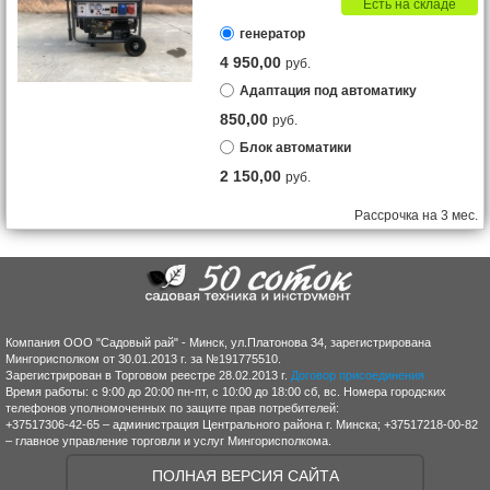
Есть на складе
генератор
4 950,00
руб.
Адаптация под автоматику
850,00
руб.
Блок автоматики
2 150,00
руб.
Рассрочка на 3 мес.
Компания ООО "Садовый рай" - Минск, ул.Платонова 34, зарегистрирована
Мингорисполком от 30.01.2013 г. за №191775510.
Зарегистрирован в Торговом реестре 28.02.2013 г.
Договор присоединения
Время работы: с 9:00 до 20:00 пн-пт, с 10:00 до 18:00 сб, вс. Номера городских
телефонов уполномоченных по защите прав потребителей:
+37517306-42-65 – администрация Центрального района г. Минска; +37517218-00-82
– главное управление торговли и услуг Мингорисполкома.
ПОЛНАЯ ВЕРСИЯ САЙТА