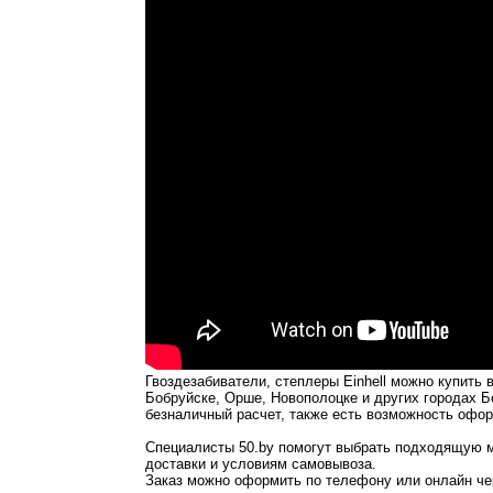
Гвоздезабиватели, степлеры Einhell можно купить 
Бобруйске, Орше, Новополоцке и других городах Б
безналичный расчет, также есть возможность офор
Специалисты 50.by помогут выбрать подходящую м
доставки и условиям самовывоза.
Заказ можно оформить по телефону или онлайн чер