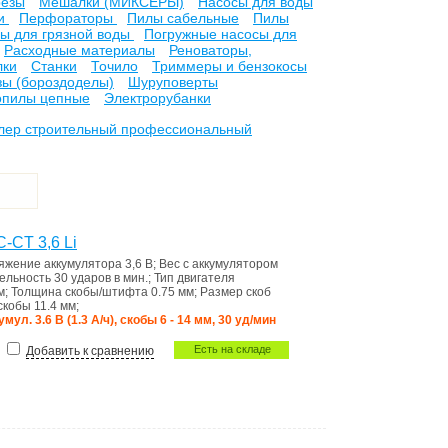
резы
Мешалки (МИКСЕРЫ)
Насосы для воды
ки
Перфораторы
Пилы сабельные
Пилы
ы для грязной воды
Погружные насосы для
Расходные материалы
Реноваторы,
лки
Станки
Точило
Триммеры и бензокосы
ы (бороздоделы)
Шуруповерты
опилы цепные
Электрорубанки
лер строительный профессиональный
-CT 3,6 Li
яжение аккумулятора
3,6 В
;
Вес с аккумулятором
ельность
30 ударов в мин.
;
Тип двигателя
м
;
Толщина скобы/штифта
0.75 мм
;
Размер скоб
скобы
11.4 мм
;
умул. 3.6 В (1.3 А/ч), скобы 6 - 14 мм, 30 уд/мин
Есть на складе
Добавить к сравнению