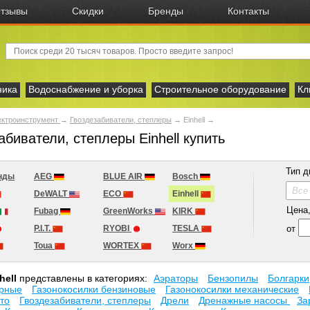
тзывы
Скидки
Бренды
Контакты
ника
Водоснабжение и уборка
Строительное оборудование
Кл
ектроинструмент
→
Гвоздезабиватели, степлеры
→
Einhell
→
абиватели, степлеры Einhell купить
Тип д
нды
AEG
BLUE AIR
Bosch
Все
DeWALT
ECO
Einhell
Цена, 
Fubag
GreenWorks
KIRK
от
P.I.T.
RYOBI
TESLA
Toua
WORTEX
Worx
hell
представлены в категориях:
Аэраторы
Бензопилы
Болгарк
орные
Газонокосилки бензиновые
Газонокосилки механические
то
Гвоздезабиватели, степлеры
Дрели
Дренажные насосы
За