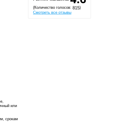
(Количество голосов:
)
815
Смотреть все отзывы
е,
ичный или
ии, срокам