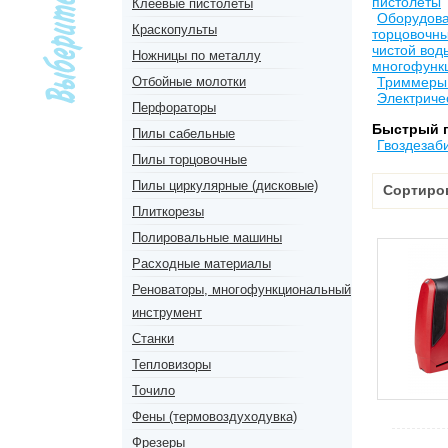
пистолеты
Клеевые пистолеты
Оборудова
Краскопульты
торцовочн
чистой во
Ножницы по металлу
многофунк
Отбойные молотки
Триммеры 
Электриче
Перфораторы
Быстрый 
Пилы сабельные
Гвоздезаб
Пилы торцовочные
Пилы циркулярные (дисковые)
Сортиро
Плиткорезы
Полировальные машины
Расходные материалы
Реноваторы, многофункциональный
инструмент
Станки
Тепловизоры
Точило
Фены (термовоздуходувка)
Фрезеры