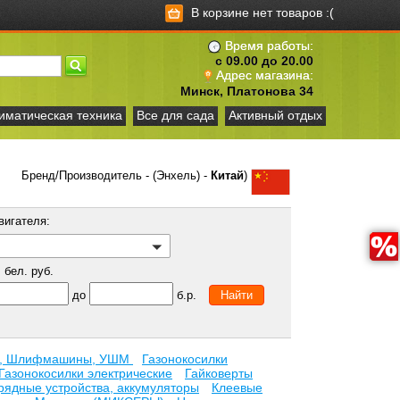
В корзине нет товаров :(
Время работы:
с 09.00 до 20.00
Адрес магазина:
Минск, Платонова 34
иматическая техника
Все для сада
Активный отдых
Бренд/Производитель - (Энхель) -
Китай
)
вигателя:
бел. руб.
до
б.р.
и, Шлифмашины, УШМ
Газонокосилки
Газонокосилки электрические
Гайковерты
рядные устройства, аккумуляторы
Клеевые