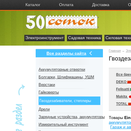
Каталог
Оплата
Доставка
О
Электроинструмент
Садовая техника
Силовая тех
Главная
→
Эл
Все разделы сайта
Гвоздез
Аккумуляторные отвертки
Все бре
Болгарки, Шлифмашины, УШМ
DEKO
Верстаки
Felisatti
Гайковерты
Makita
Гвоздезабиватели, степлеры
TOTAL
Дрели
Зарядные устройства, аккумуляторы
Товары
Ein
аккумулят
Измерительный инструмент
Гараж и ав