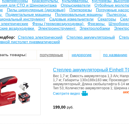
Компрессоры
Краскопульты
Культиваторы
Кусторезы, высото
ния для СТО и Шиномонтажа
Опрыскиватели
Отбойные молот
ые
Пилы циркулярные (дисковые)
Плиткорезы
Погружные насос
ды
Подметальные машины
Полировальные машины
Пылесосы
циональный инструмент
Садовые измельчители
Секаторы
Сея
электрические
Фены (термовоздуходувка)
Фрезеры
Штроборез
ские воздуходувки
Электроинструмент
Электролобзики
Электр
подбор:
Степлер электрический
Степлер аккумуляторный
Степ
ивной пистолет пневматический
вать товары:
популярные
недорогие
по названию
Степлер аккумуляторный Einhell TC
Вес
1,7 кг
;
Ёмкость аккумулятора
1,3 А/ч
;
Напр
1,7 кг
;
Габариты
130x188x183 мм
;
Производит
аккумуляторный
;
Длина скобы/штифта
6-14 м
Тип 53
;
Количество аккумуляторов
1
;
Ширина 
акк
Смотрите видео
199,00
руб.