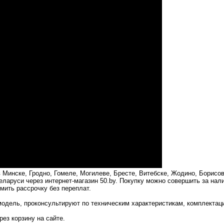
в Минске, Гродно, Гомеле, Могилеве, Бресте, Витебске, Жодино, Борисов
еларуси через интернет-магазин 50.by. Покупку можно совершить за нал
мить рассрочку без переплат.
одель, проконсультируют по техническим характеристикам, комплектац
ез корзину на сайте.