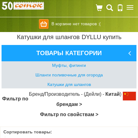
Togg
navi
В корзине нет товаров :(
Катушки для шлангов DYLLU купить
ТОВАРЫ КАТЕГОРИИ
Муфты, фитинги
Шланги поливочные для огорода
Катушки для шлангов
Бренд/Производитель - (Дейли) -
Китай
)
Фильтр по
брендам >
Фильтр по свойствам >
Сортировать товары: