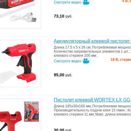
4 В, 
Смотрите видео
73,10
руб.
Аккумуляторный клеевой пистоле
Длина
17.5 x 5 x 26 см
;
Потребляемая мощно
Количество нагревательных элементов
1 шт.
клеевого стержня
200 мм
;
18 В, стерж
Смотрите видео
95,00
руб.
Пистолет клеевой WORTEX LX GG 
Длина
185х30х160 мм
;
Потребляемая мощно
Производительность подачи клея
15 г/мин
;
К
клеевого стержня
11 мм
;
Макс. длина клеевог
30,00
руб.