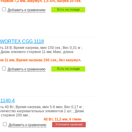
стержни 7,2 мм, аккумул. 1,5 А/ч, нагрев 20 сек.
Есть на складе
Добавить к сравнению
т WORTEX CGG 1118
сть
18 В
;
Время нагрева, мин
150 сек.
;
Вес
0,31 кг
;
;
Диам. клеевого стержня
11 мм
;
Макс. длина
ни 11 мм, Время нагрева 150 сек., без аккумул.
Есть на складе
Добавить к сравнению
1140-4
сть
40 Вт
;
Время нагрева, мин
5-6 мин
;
Вес
0,17 кг
;
оличество нагревательных элементов
1 шт.
;
Диам.
о стержня
200 мм
;
40 Вт, 11,2 мм, 6 г/мин
Уточните наличие
Добавить к сравнению