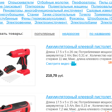
ние
Опрыскиватели
Отбойные молотки
Перфораторы
Пилы с
е (дисковые)
Плиткорезы
Подметальные машины
Полироваль
Реноваторы, многофункциональный инструмент
Садовые измел
негоуборщики
Станки
Тачки строительные
Точило
Триммеры 
 глубинные
Фены (термовоздуходувка)
Фрезеры
Штроборезы (
ки
Электровеники
Электроинструмент
Электролобзики
Элект
вать товары:
популярные
недорогие
по названию
Аккумуляторный клеевой пистолет
Длина
17.5 x 5 x 26 см
;
Потребляемая мощно
аккумулятор 2 А/ч
;
Вес
0,31 кг
;
Количество на
стержня
11 мм
;
Макс. длина клеевого стержн
18
Смотрите видео
210,70
руб.
Аккумуляторный клеевой пистол
Длина
17.5 x 5 x 15 см
;
Потребляемая мощно
аккумулятор 1,5 А/ч
;
Вес
0,15 кг
;
Количество 
стержня
7,2 мм
;
Макс. длина клеевого стержн