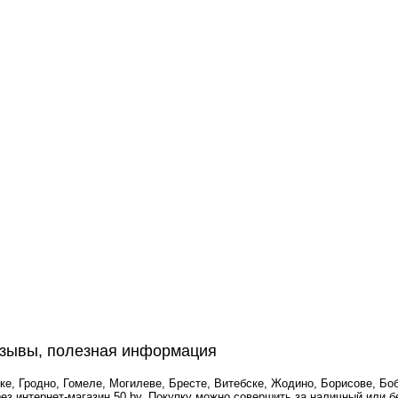
зывы, полезная информация
, Гродно, Гомеле, Могилеве, Бресте, Витебске, Жодино, Борисове, Боб
ез интернет-магазин 50.by. Покупку можно совершить за наличный или 