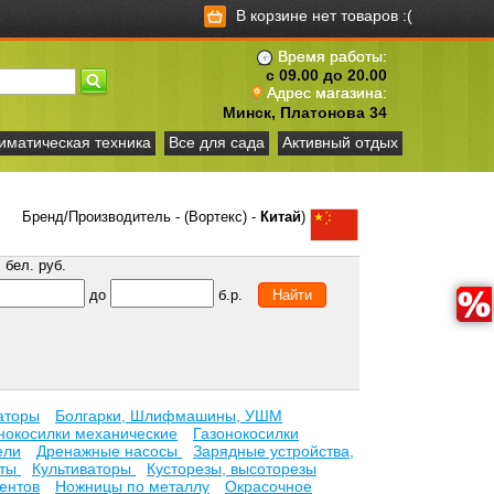
В корзине нет товаров :(
Время работы:
с 09.00 до 20.00
Адрес магазина:
Минск, Платонова 34
иматическая техника
Все для сада
Активный отдых
Бренд/Производитель - (Вортекс) -
Китай
)
бел. руб.
до
б.р.
аторы
Болгарки, Шлифмашины, УШМ
нокосилки механические
Газонокосилки
ели
Дренажные насосы
Зарядные устройства,
ьты
Культиваторы
Кусторезы, высоторезы
ентов
Ножницы по металлу
Окрасочное