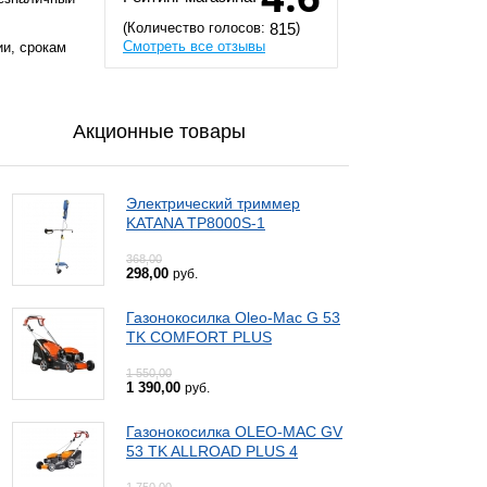
(Количество голосов:
)
815
Смотреть все отзывы
ии, срокам
Акционные товары
Электрический триммер
KATANA TP8000S-1
368,00
298,00
руб.
Газонокосилка Oleo-Mac G 53
TK COMFORT PLUS
1 550,00
1 390,00
руб.
Газонокосилка OLEO-MAC GV
53 TK ALLROAD PLUS 4
1 750,00