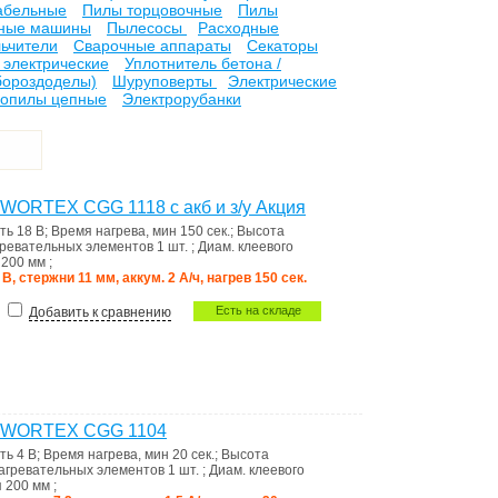
абельные
Пилы торцовочные
Пилы
ные машины
Пылесосы
Расходные
ьчители
Сварочные аппараты
Секаторы
электрические
Уплотнитель бетона /
бороздоделы)
Шуруповерты
Электрические
ропилы цепные
Электрорубанки
 WORTEX CGG 1118 с акб и з/у Акция
сть
18 В
;
Время нагрева, мин
150 сек.
;
Высота
гревательных элементов
1 шт.
;
Диам. клеевого
я
200 мм
;
 В, стержни 11 мм, аккум. 2 А/ч, нагрев 150 сек.
Есть на складе
Добавить к сравнению
ет WORTEX CGG 1104
сть
4 В
;
Время нагрева, мин
20 сек.
;
Высота
нагревательных элементов
1 шт.
;
Диам. клеевого
я
200 мм
;