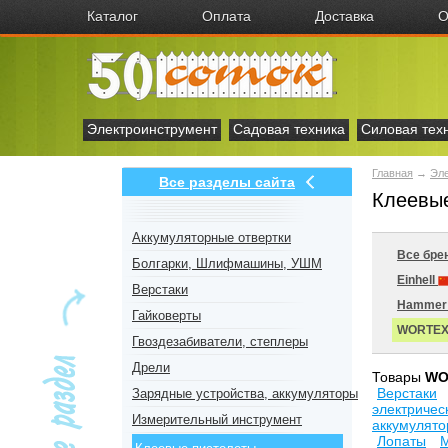
Каталог
Оплата
Доставка
О
Электроинструмент
Садовая техника
Силовая тех
Главная
→
Эл
Все разделы сайта
Клеевы
Аккумуляторные отвертки
Все бре
Болгарки, Шлифмашины, УШМ
Einhell
Верстаки
Hamme
Гайковерты
WORTE
Гвоздезабиватели, степлеры
Дрели
Товары
WO
Верстаки
Зарядные устройства, аккумуляторы
электричес
Измерительный инструмент
аккумулят
Лопаты