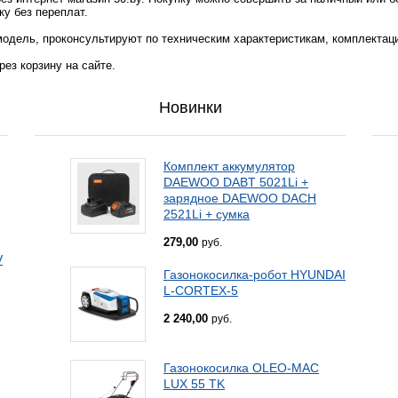
ку без переплат.
одель, проконсультируют по техническим характеристикам, комплектац
ез корзину на сайте.
Новинки
Комплект аккумулятор
DAEWOO DABT 5021Li +
зарядное DAEWOO DACH
2521Li + сумка
279,00
руб.
V
Газонокосилка-робот HYUNDAI
L-CORTEX-5
2 240,00
руб.
Газонокосилка OLEO-MAC
LUX 55 TK