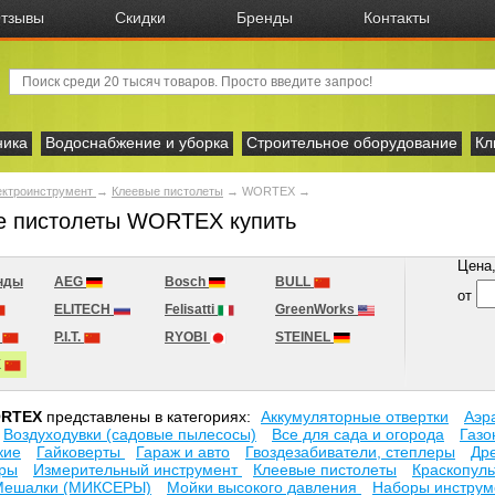
тзывы
Скидки
Бренды
Контакты
ника
Водоснабжение и уборка
Строительное оборудование
Кл
ектроинструмент
→
Клеевые пистолеты
→
WORTEX
→
е пистолеты WORTEX купить
Цена, 
нды
AEG
Bosch
BULL
от
ELITECH
Felisatti
GreenWorks
r
P.I.T.
RYOBI
STEINEL
X
RTEX
представлены в категориях:
Аккумуляторные отвертки
Аэр
Воздуходувки (садовые пылесосы)
Все для сада и огорода
Газо
кие
Гайковерты
Гараж и авто
Гвоздезабиватели, степлеры
Др
оры
Измерительный инструмент
Клеевые пистолеты
Краскопул
Мешалки (МИКСЕРЫ)
Мойки высокого давления
Наборы инструм