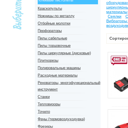
Клеевые пистолеты
оборудова
циркулярны
Краскопульты
материалы
Ножницы по металлу
Сеялки
С
Вибраторы
Отбойные молотки
воздуходув
Перфораторы
Пилы сабельные
Сортиро
Пилы торцовочные
Пилы циркулярные (дисковые)
Плиткорезы
Полировальные машины
Расходные материалы
Реноваторы, многофункциональный
инструмент
Станки
Тепловизоры
Точило
Фены (термовоздуходувка)
Фрезеры