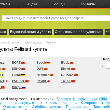
тзывы
Скидки
Бренды
Контакты
ника
Водоснабжение и уборка
Строительное оборудование
Кл
ектроинструмент
→
Краскопульты
→
Felisatti
→
льты Felisatti купить
Цена, 
нды
BORT
Bosch
BULL
от
O
DEKO
DWT
Einhell
Fubag
Hammer
KATANA
AN
PATRIOT
RYOBI
TOTAL
X
Вихрь
isatti
представлены в категориях:
Болгарки, Шлифмашины, УШМ
устройства, аккумуляторы
Клеевые пистолеты
Компрессоры
К
Опрыскиватели
Отбойные молотки
Перфораторы
Пилы саб