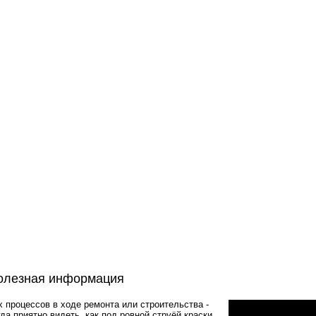
 полезная информация
 процессов в ходе ремонта или строительства -
да приятно видеть, как под ровной струёй краски