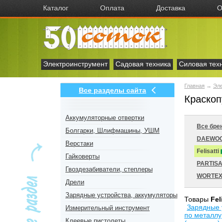
Каталог
Оплата
Доставка
О
Электроинструмент
Садовая техника
Силовая тех
Главная
→
Эл
Все разделы сайта
Краскопу
Аккумуляторные отвертки
Все бре
Болгарки, Шлифмашины, УШМ
DAEWO
Верстаки
Felisatti
Гайковерты
PARTIS
Гвоздезабиватели, степлеры
WORTE
Дрели
Зарядные устройства, аккумуляторы
Товары
Fel
Зарядные 
Измерительный инструмент
по металлу
Клеевые пистолеты