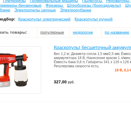
Плиткорезы
Полировальные машины
Пылесосы
Реноваторы,
риммеры бензиновые
Фрезеры
Штроборезы (бороздоделы)
Шу
бзики
Электропилы цепные
Электрорубанки
подбор:
Краскопульт электрический
Краскопульт ручной
вать товары:
популярные
недорогие
по названию
Краскопульт бесщеточный аккумуля
Вес
1,2 кг
;
Диаметр
сопла 1,5 мм/2,5 мм
;
Ёмкос
аккумулятора
18 В
;
Нанесение краски
1 л/мин
Ёмкость бака
0,8 л
;
Габариты
341 x 126 x 126
Регулировка скорости
есть
;
18 В, 0,1
327,00
руб.