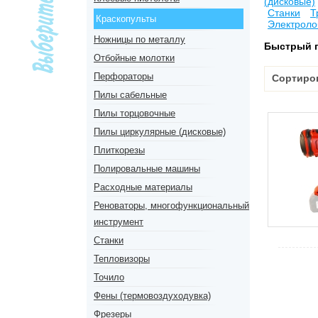
(дисковые)
Станки
Т
Краскопульты
Электроло
Ножницы по металлу
Быстрый 
Отбойные молотки
Перфораторы
Сортиро
Пилы сабельные
Пилы торцовочные
Пилы циркулярные (дисковые)
Плиткорезы
Полировальные машины
Расходные материалы
Реноваторы, многофункциональный
инструмент
Станки
Тепловизоры
Точило
Фены (термовоздуходувка)
Фрезеры