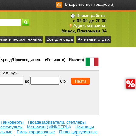
В корзине нет товаров :(
Время работы:
с 09.00 до 20.00
Адрес магазина:
Минск, Платонова 34
иматическая техника
Все для сада
Активный отдых
Бренд/Производитель - (Фелисати) -
Италия
)
бел. руб.
до
б.р.
Гайковерты
Гвоздезабиватели, степлеры
раскопульты
Мешалки (МИКСЕРЫ)
Ножницы
ельные
Пилы торцовочные
Пилы циркулярные