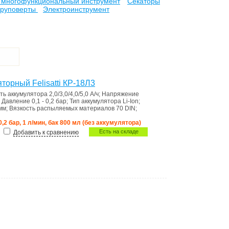
 многофункциональный инструмент
Секаторы
руповерты
Электроинструмент
торный Felisatti КР-18Л3
ть аккумулятора
2,0/3,0/4,0/5,0 А/ч
;
Напряжение
;
Давление
0,1 - 0,2 бар
;
Тип аккумулятора
Li-Ion
;
 мм
;
Вязкость распыляемых материалов
70 DIN
;
-0,2 бар, 1 л/мин, бак 800 мл (без аккумулятора)
Есть на складе
Добавить к сравнению