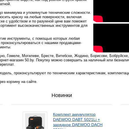
атной.
 до минимума и упомянутые технические сложности.
осить краску на любые поверхности, включая
ске с удобством и по разумной цене вам поможет
сортимент высококачественных инструментов для
угие инструменты, с помощью которых любая
е проконсультироваться с нашими продавцами-
менты.
одно, Гомеле, Могилеве, Бресте, Витебске, Жодино, Борисове, Бобруйске
ернет-магазин 50.by. Покупку можно совершить за наличный или безнали
ереплат.
одель, проконсультируют по техническим характеристикам, комплектац
ез корзину на сайте.
Новинки
Комплект аккумулятор
DAEWOO DABT 5021Li +
зарядное DAEWOO DACH