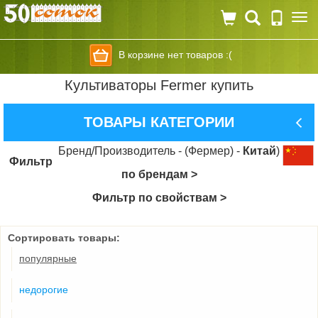
Togg
navi
В корзине нет товаров :(
Культиваторы Fermer купить
ТОВАРЫ КАТЕГОРИИ
Бренд/Производитель - (Фермер) -
Китай
)
Фильтр
по брендам >
Фильтр по свойствам >
Сортировать товары:
популярные
недорогие