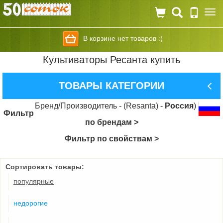
Togg
navi
В корзине нет товаров :(
Культиваторы Ресанта купить
ТОВАРЫ КАТЕГОРИИ
Бренд/Производитель - (Resanta) -
Россия
)
Фильтр
по брендам >
Фильтр по свойствам >
Сортировать товары:
популярные
недорогие