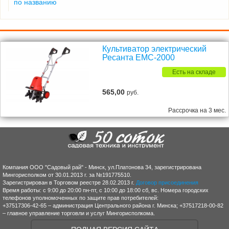
по названию
Культиватор электрический
Ресанта ЕМС-2000
Есть на складе
565,00
руб.
Рассрочка на 3 мес.
Компания ООО "Садовый рай" - Минск, ул.Платонова 34, зарегистрирована
Мингорисполком от 30.01.2013 г. за №191775510.
Зарегистрирован в Торговом реестре 28.02.2013 г.
Договор присоединения
Время работы: с 9:00 до 20:00 пн-пт, с 10:00 до 18:00 сб, вс. Номера городских
телефонов уполномоченных по защите прав потребителей:
+37517306-42-65 – администрация Центрального района г. Минска; +37517218-00-82
– главное управление торговли и услуг Мингорисполкома.