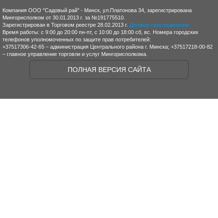
Компания ООО "Садовый рай" - Минск, ул.Платонова 34, зарегистрирована
Мингорисполком от 30.01.2013 г. за №191775510.
Зарегистрирован в Торговом реестре 28.02.2013 г.
Договор присоединения
Время работы: с 9:00 до 20:00 пн-пт, с 10:00 до 18:00 сб, вс. Номера городских
телефонов уполномоченных по защите прав потребителей:
+37517306-42-65 – администрация Центрального района г. Минска; +37517218-00-82
– главное управление торговли и услуг Мингорисполкома.
ПОЛНАЯ ВЕРСИЯ САЙТА