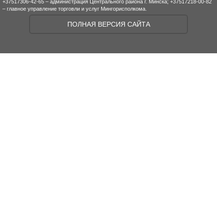
+37517306-42-65 – администрация Центрального района г. Минска; +37517218-00-82
– главное управление торговли и услуг Мингорисполкома.
ПОЛНАЯ ВЕРСИЯ САЙТА