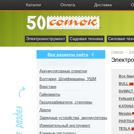
Каталог
Оплата
Доставка
О
Электроинструмент
Садовая техника
Силовая тех
Главная
→
Эл
Все разделы сайта
Электро
Аккумуляторные отвертки
Все бре
Болгарки, Шлифмашины, УШМ
BULL
Верстаки
DeWALT
Гайковерты
Felisatti
Гвоздезабиватели, степлеры
KATAN
Дрели
Metabo
Зарядные устройства, аккумуляторы
PARTIS
Измерительный инструмент
TESLA
Клеевые пистолеты