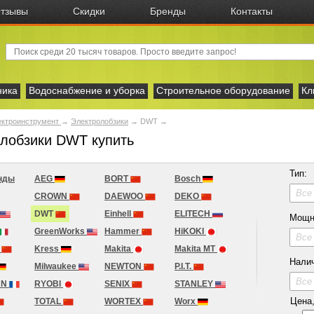
тзывы
Скидки
Бренды
Контакты
ника
Водоснабжение и уборка
Строительное оборудование
Кл
ектроинструмент
→
Электролобзики
→
DWT
→
лобзики DWT купить
Тип:
нды
AEG
BORT
Bosch
Все
CROWN
DAEWOO
DEKO
DWT
Einhell
ELITECH
Мощн
GreenWorks
Hammer
HiKOKI
Все
A
Kress
Makita
Makita MT
Нали
Milwaukee
NEWTON
P.I.T.
Все
AN
RYOBI
SENIX
STANLEY
Цена, 
TOTAL
WORTEX
Worx