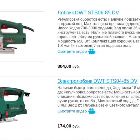
Лобзик DWT STS06-85 DV
Регулировка оборотов
есть
;
Наличие подсвет
нагрузкой
нет
;
Мах толщина пропила (дерево
Число ходов
700-3000 ход/мин
;
Ход пилки
26 
инструмента
есть
;
Наличие плавного пуска
не
экрана
есть
;
Форма ручки
скобовидная
;
Маятн
Мощность
650 Вт
;
Комплектация
коробка
;
Ве
1.8 мм
;
Тип
сетевой
;
Литая подошва
есть
;
Смотрите видео
304,00
руб.
Электролобзик DWT STS04-65 DV
Наличие быстр. зам. пилки
да
;
Ход пилки
18 
да
;
Регулировка оборотов
есть
;
Мощность
450
описании
;
Возможность подключения к пыле
ручки
рукоятка-скоба
;
Маятниковый ход
да
;
Г
6 мм
;
Вес
2 кг
;
Глубина резки цветного метал
Смотрите видео
174,00
руб.