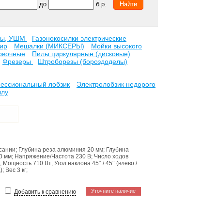
до
б.р.
ны, УШМ
Газонокосилки электрические
ир
Мешалки (МИКСЕРЫ)
Мойки высокого
овочные
Пилы циркулярные (дисковые)
Фрезеры
Штроборезы (бороздоделы)
ессиональный лобзик
Электролобзик недорого
ллу
исании
;
Глубина реза алюминия
20 мм
;
Глубина
0 мм
;
Напряжение/Частота
230 В
;
Число ходов
;
Мощность
710 Вт
;
Угол наклона
45° / 45° (влево /
)
;
Вес
3 кг
;
Уточните наличие
Добавить к сравнению