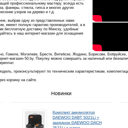
жащей профессиональному мастеру, всегда есть
, фанеры, стекла, гипса и многих других
есение узоров на дерево и т.д.
ине, выбрав одну из представленных нами
ом, имеют полную гарантию производителей, а в
ам бесплатную доставку по Минску, удобные
щайтесь в наш интернет-магазин для оснащения
о, Гомеле, Могилеве, Бресте, Витебске, Жодино, Борисове, Бобруйске,
ернет-магазин 50.by. Покупку можно совершить за наличный или безнали
ереплат.
одель, проконсультируют по техническим характеристикам, комплектац
ез корзину на сайте.
Новинки
Комплект аккумулятор
DAEWOO DABT 5021Li +
зарядное DAEWOO DACH
2521Li + сумка