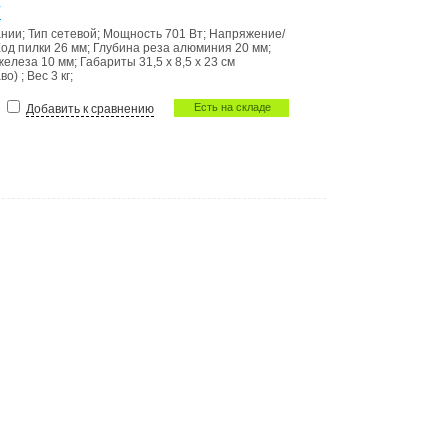
V
ании
;
Тип
сетевой
;
Мощность
701 Вт
;
Напряжение/
од пилки
26 мм
;
Глубина реза алюминия
20 мм
;
 железа
10 мм
;
Габариты
31,5 x 8,5 x 23 cм
аво)
;
Вес
3 кг
;
Есть на складе
Добавить к сравнению