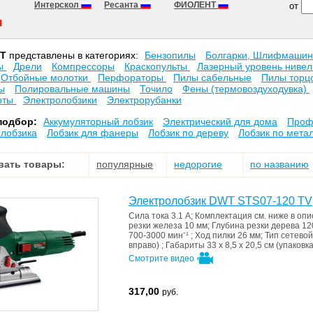
Интерскол
Ресанта
ФИОЛЕНТ
от
T
представлены в категориях:
Бензопилы
Болгарки, Шлифмаши
ты
Дрели
Компрессоры
Краскопульты
Лазерный уровень нивел
Отбойные молотки
Перфораторы
Пилы сабельные
Пилы торц
ы
Полировальные машины
Точило
Фены (термовоздуходувка)
рты
Электролобзики
Электрорубанки
подбор:
Аккумуляторный лобзик
Электрический для дома
Проф
 лобзика
Лобзик для фанеры
Лобзик по дереву
Лобзик по мета
вать товары:
популярные
недорогие
по названию
Электролобзик DWT STS07-120 TV
Сила тока
3.1 A
;
Комплектация
см. ниже в оп
резки железа
10 мм
;
Глубина резки дерева
12
700-3000 минˉ¹
;
Ход пилки
26 мм
;
Тип
сетевой
вправо)
;
Габариты
33 x 8,5 x 20,5 cм (упаковка
Смотрите видео
317,00
руб.