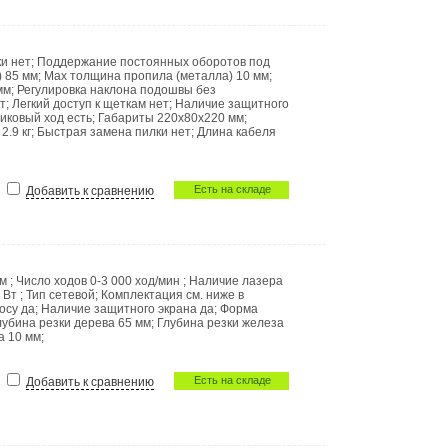
ки
нет
;
Поддержание постоянных оборотов под
)
85 мм
;
Мах толщина пропила (металла)
10 мм
;
мм
;
Регулировка наклона подошвы без
т
;
Легкий доступ к щеткам
нет
;
Наличие защитного
иковый ход
есть
;
Габариты
220х80х220 мм
;
с
2.9 кг
;
Быстрая замена пилки
нет
;
Длина кабеля
Есть на складе
Добавить к сравнению
мм
;
Число ходов
0-3 000 ход/мин
;
Наличие лазера
 Вт
;
Тип
сетевой
;
Комплектация
см. ниже в
сосу
да
;
Наличие защитного экрана
да
;
Форма
лубина резки дерева
65 мм
;
Глубина резки железа
ла
10 мм
;
Есть на складе
Добавить к сравнению