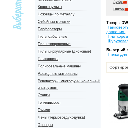
Зубр
Краскопульты
Энкор
Ножницы по металлу
Отбойные молотки
Товары
DW
Гайковер
Перфораторы
давления
Плиткорез
Пилы сабельные
Шурупове
Пилы торцовочные
Быстрый 
Пилы циркулярные (дисковые)
Пилки для
Плиткорезы
Полировальные машины
Сортиро
Расходные материалы
Реноваторы, многофункциональный
инструмент
Станки
Тепловизоры
Точило
Фены (термовоздуходувка)
Фрезеры