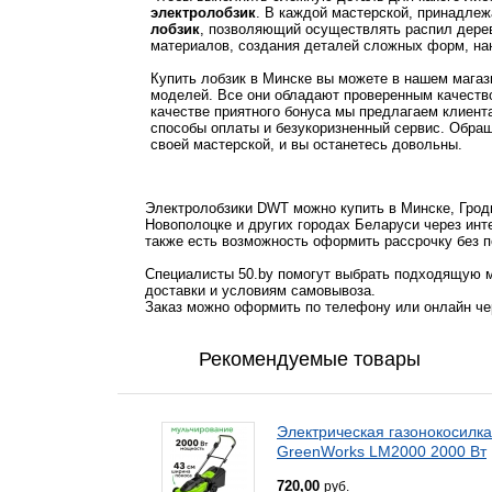
электролобзик
. В каждой мастерской, принадле
лобзик
, позволяющий осуществлять распил дерева
материалов, создания деталей сложных форм, нан
Купить лобзик в Минске вы можете в нашем магаз
моделей. Все они обладают проверенным качеств
качестве приятного бонуса мы предлагаем клиент
способы оплаты и безукоризненный сервис. Обра
своей мастерской, и вы останетесь довольны.
Электролобзики DWT можно купить в Минске, Гродн
Новополоцке и других городах Беларуси через инт
также есть возможность оформить рассрочку без п
Специалисты 50.by помогут выбрать подходящую м
доставки и условиям самовывоза.
Заказ можно оформить по телефону или онлайн чер
Рекомендуемые товары
Электрическая газонокосилка
GreenWorks LM2000 2000 Вт
720,00
руб.