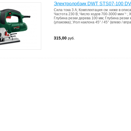
Электролобзик DWT STS07-100 D
Сила тока
3 A
;
Комплектация
см. ниже в опис
Частота
230 В
;
Число ходов
700-3000 минˉ¹
;
Х
Глубина резки дерева
100 мм
;
Глубина резки
(упаковка)
;
Угол наклона
45° / 45° (влево / впр
315,00
руб.