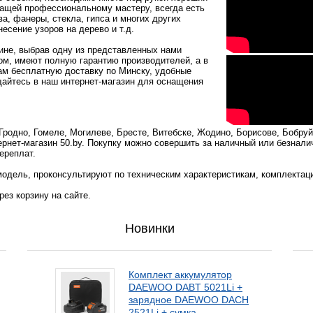
жащей профессиональному мастеру, всегда есть
, фанеры, стекла, гипса и многих других
есение узоров на дерево и т.д.
ине, выбрав одну из представленных нами
ом, имеют полную гарантию производителей, а в
ам бесплатную доставку по Минску, удобные
щайтесь в наш интернет-магазин для оснащения
родно, Гомеле, Могилеве, Бресте, Витебске, Жодино, Борисове, Бобруй
ернет-магазин 50.by. Покупку можно совершить за наличный или безнали
ереплат.
одель, проконсультируют по техническим характеристикам, комплектац
ез корзину на сайте.
Новинки
Комплект аккумулятор
DAEWOO DABT 5021Li +
зарядное DAEWOO DACH
2521Li + сумка