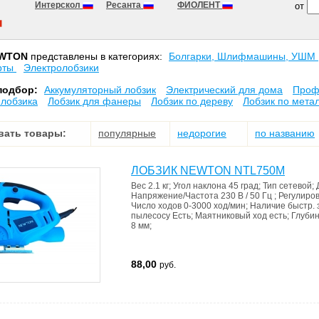
Интерскол
Ресанта
ФИОЛЕНТ
от
WTON
представлены в категориях:
Болгарки, Шлифмашины, УШМ
рты
Электролобзики
подбор:
Аккумуляторный лобзик
Электрический для дома
Проф
 лобзика
Лобзик для фанеры
Лобзик по дереву
Лобзик по мета
вать товары:
популярные
недорогие
по названию
ЛОБЗИК NEWTON NTL750M
Вес
2.1 кг
;
Угол наклона
45 град
;
Тип
сетевой
;
Напряжение/Частота
230 В / 50 Гц
;
Регулиро
Число ходов
0-3000 ход/мин
;
Наличие быстр. 
пылесосу
Есть
;
Маятниковый ход
есть
;
Глубин
8 мм
;
88,00
руб.