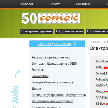
Каталог
Оплата
Доставка
О
Электроинструмент
Садовая техника
Силовая тех
Главная
→
Эл
Все разделы сайта
Электр
Аккумуляторные отвертки
Все бре
Болгарки, Шлифмашины, УШМ
BULL
Верстаки
DeWALT
Гайковерты
Felisatti
Гвоздезабиватели, степлеры
KATAN
Дрели
Metabo
Зарядные устройства, аккумуляторы
PARTIS
Измерительный инструмент
TESLA
Клеевые пистолеты