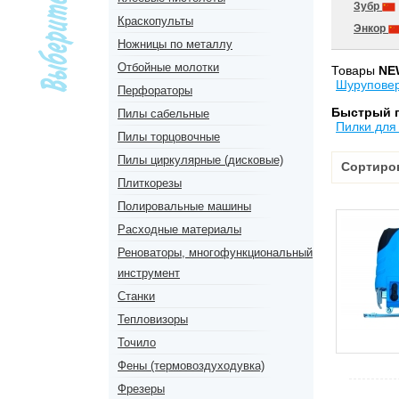
Зубр
Краскопульты
Энкор
Ножницы по металлу
Отбойные молотки
Товары
NE
Шурупове
Перфораторы
Быстрый 
Пилы сабельные
Пилки для
Пилы торцовочные
Пилы циркулярные (дисковые)
Сортиро
Плиткорезы
Полировальные машины
Расходные материалы
Реноваторы, многофункциональный
инструмент
Станки
Тепловизоры
Точило
Фены (термовоздуходувка)
Фрезеры