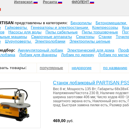
Интерскол
Ресанта
ФИОЛЕНТ
RTISAN
представлены в категориях:
Бензопилы
Бетономешалки
е
Гайковерты
Генераторы и электростанции
Компрессоры
Кра
ов
Насосы для воды
Пилы сабельные
Пилы торцовочные
Пог
льные машины
Сварочные аппараты
Секаторы
Станки
Точил
е
Шуруповерты
Электролобзики
Электропилы цепные
подбор:
Аккумуляторный лобзик
Электрический для дома
Проф
 лобзика
Лобзик для фанеры
Лобзик по дереву
Лобзик по мета
вать товары:
популярные
недорогие
по названию
Станок лобзиковый PARTISAN PSS
Вес
8 кг
;
Мощность
135 Вт
;
Габариты
68x38x4
Напряжение/Частота
230 В
;
Наличие подсве
ширина заготовки 406 мм
;
Число ходов
400−1
защитного экрана
есть
;
Наклонный рез
есть
;
град
;
Быстрая замена пилки
есть
;
Размер раб
469,00
руб.