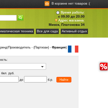
В корзине нет товаров :(
Время работы:
с 09.00 до 20.00
Адрес магазина:
Минск, Платонова 34
иматическая техника
Все для сада
Активный отдых
ренд/Производитель - (Партизан) -
Франция
)
ость:
бел. руб.
до
б.р.