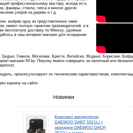
жащей профессиональному мастеру, всегда есть
, фанеры, стекла, гипса и многих других
есение узоров на дерево и т.д.
ине, выбрав одну из представленных нами
ом, имеют полную гарантию производителей, а в
ам бесплатную доставку по Минску, удобные
щайтесь в наш интернет-магазин для оснащения
Гродно, Гомеле, Могилеве, Бресте, Витебске, Жодино, Борисове, Бобр
ернет-магазин 50.by. Покупку можно совершить за наличный или безнали
ереплат.
одель, проконсультируют по техническим характеристикам, комплектац
ез корзину на сайте.
Новинки
Комплект аккумулятор
DAEWOO DABT 5021Li +
зарядное DAEWOO DACH
2521Li + сумка