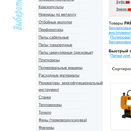
Зубр
Краскопульты
Энкор
Ножницы по металлу
Отбойные молотки
Товары
PA
бензиновы
Перфораторы
инструмент
Полирова
Пилы сабельные
бензиновы
Пилы торцовочные
Быстрый 
Пилы циркулярные (дисковые)
Пилки для
Плиткорезы
Полировальные машины
Сортиро
Расходные материалы
Реноваторы, многофункциональный
инструмент
Станки
Тепловизоры
Точило
Фены (термовоздуходувка)
Фрезеры