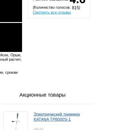
(Количество голосов:
)
815
Смотреть все отзывы
уйске, Орше,
чный расчет,
ии, срокам
Акционные товары
Электрический триммер
KATANA TP8000S-1
368,00