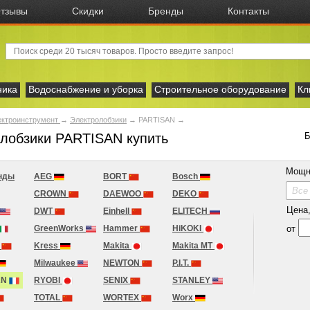
тзывы
Скидки
Бренды
Контакты
ника
Водоснабжение и уборка
Строительное оборудование
Кл
ектроинструмент
→
Электролобзики
→
PARTISAN
→
лобзики PARTISAN купить
Б
Мощн
нды
AEG
BORT
Bosch
Все
CROWN
DAEWOO
DEKO
Цена, 
DWT
Einhell
ELITECH
от
GreenWorks
Hammer
HiKOKI
A
Kress
Makita
Makita MT
Milwaukee
NEWTON
P.I.T.
AN
RYOBI
SENIX
STANLEY
TOTAL
WORTEX
Worx