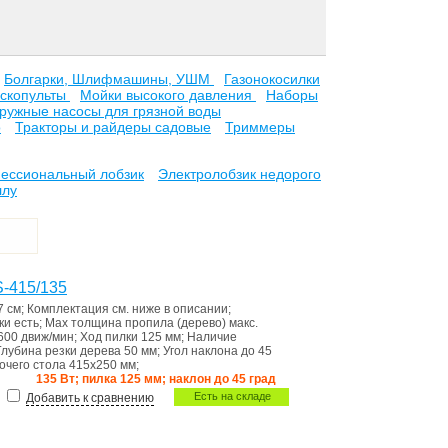
Болгарки, Шлифмашины, УШМ
Газонокосилки
скопульты
Мойки высокого давления
Наборы
ружные насосы для грязной воды
о
Тракторы и райдеры садовые
Триммеры
ессиональный лобзик
Электролобзик недорого
ллу
-415/135
7 см
;
Комплектация
см. ниже в описании
;
тки
есть
;
Мах толщина пропила (дерево)
макс.
600 движ/мин
;
Ход пилки
125 мм
;
Наличие
Глубина резки дерева
50 мм
;
Угол наклона
до 45
очего стола
415x250 мм
;
135 Вт; пилка 125 мм; наклон до 45 град
Есть на складе
Добавить к сравнению