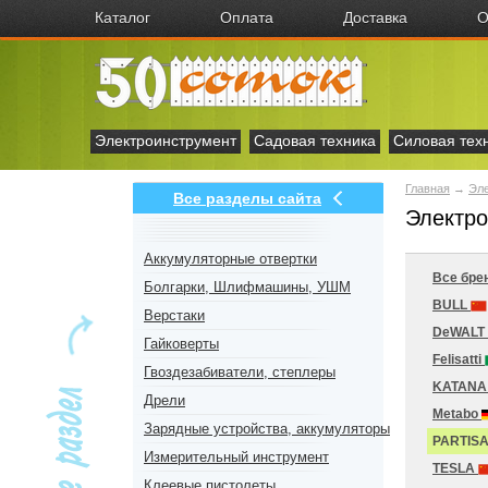
Каталог
Оплата
Доставка
О
Электроинструмент
Садовая техника
Силовая тех
Главная
→
Эл
Все разделы сайта
Электро
Аккумуляторные отвертки
Все бре
Болгарки, Шлифмашины, УШМ
BULL
Верстаки
DeWALT
Гайковерты
Felisatti
Гвоздезабиватели, степлеры
KATAN
Дрели
Metabo
Зарядные устройства, аккумуляторы
PARTIS
Измерительный инструмент
TESLA
Клеевые пистолеты