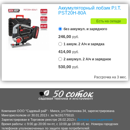
Аккумуляторный лобзик P.I.T.
PST20H-80A
Есть на складе
без аккумул. и зарядного
246,00
руб.
1 аккум. 2 А/ч и зарядка
414,00
руб.
2 аккумул. 2 А/ч и зарядное
530,00
руб.
Рассрочка на 3 мес.
Компания ООО "Садовый рай" - Минск, ул.Платонова 34, зарегистрирована
Мингорисполком от 30.01.2013 г. за №191775510.
Зарегистрирован в Торговом реестре 28.02.2013 г.
Договор присоединения
Время работы: с 9:00 до 20:00 пн-пт, с 10:00 до 18:00 сб, вс. Номера городских
телефонов уполномоченных по защите прав потребителей: