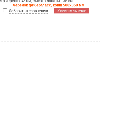
тр черенка
32 мм
;
Высота лопаты
138 см
;
черенок фибергласс, ковш 500х350 мм
Уточните наличие
Добавить к сравнению