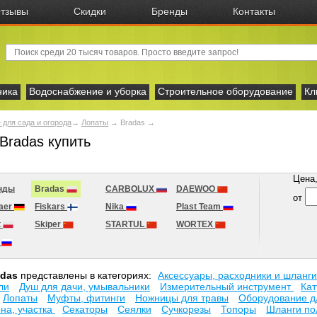
тзывы
Скидки
Бренды
Контакты
ника
Водоснабжение и уборка
Строительное оборудование
Кл
 для сада и огорода
→
Лопаты
→
Bradas
→
Bradas купить
Цена, 
нды
Bradas
CARBOLUX
DAEWOO
от
aer
Fiskars
Nika
Plast Team
t
Skiper
STARTUL
WORTEX
К
adas
представлены в категориях:
Аксесcуары, расходники и шланги
ли
Душ для дачи, умывальники
Измерительный инструмент
Кат
Лопаты
Муфты, фитинги
Ножницы для травы
Оборудование д
на, участка
Секаторы
Сеялки
Сучкорезы
Топоры
Шланги по