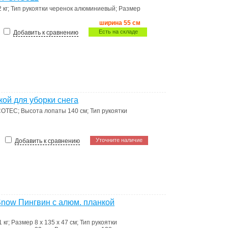
 кг
;
Тип рукоятки
черенок алюминиевый
;
Размер
ширина 55 см
Есть на складе
Добавить к сравнению
ой для уборки снега
COTEC
;
Высота лопаты
140 см
;
Тип рукоятки
Уточните наличие
Добавить к сравнению
Snow Пингвин с алюм. планкой
1 кг
;
Размер
8 x 135 x 47 см
;
Тип рукоятки