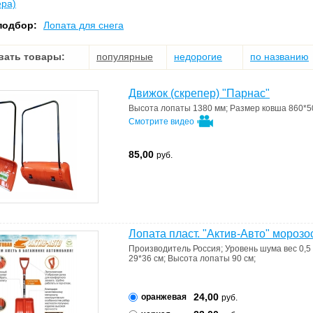
ера)
подбор:
Лопата для снега
вать товары:
популярные
недорогие
по названию
Движок (скрепер) "Парнас"
Высота лопаты
1380 мм
;
Размер ковша
860*5
Смотрите видео
85,00
руб.
Лопата пласт. "Актив-Авто" морозо
Производитель
Россия
;
Уровень шума
вес 0,5 
29*36 см
;
Высота лопаты
90 см
;
24,00
оранжевая
руб.