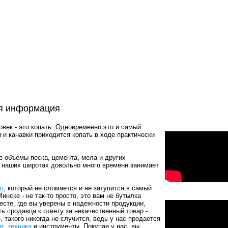
ая информация
век - это копать. Одновременно это и самый
 и канавки приходится копать в ходе практически
 объемы песка, цемента, мела и других
 в наших широтах довольно много времени занимает
нт
, который не сломается и не затупится в самый
нске - не так-то просто, это вам не бутылка
есте, где вы уверены в надежности продукции,
ь продавца к ответу за некачественный товар -
 такого никогда не случится, ведь у нас продается
е, техника
и инструменты. Покупая у нас, вы