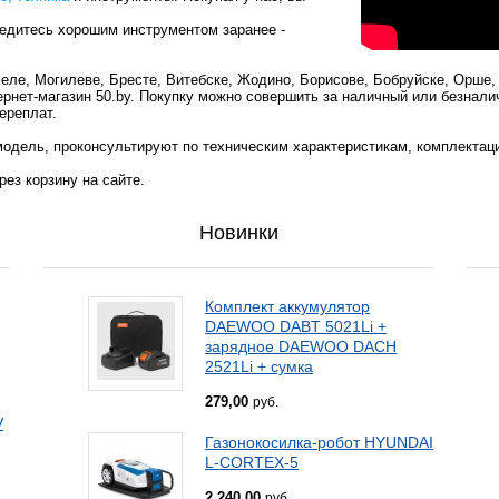
ведитесь хорошим инструментом заранее -
меле, Могилеве, Бресте, Витебске, Жодино, Борисове, Бобруйске, Орше,
ернет-магазин 50.by. Покупку можно совершить за наличный или безнали
ереплат.
одель, проконсультируют по техническим характеристикам, комплектац
ез корзину на сайте.
Новинки
Комплект аккумулятор
DAEWOO DABT 5021Li +
зарядное DAEWOO DACH
2521Li + сумка
279,00
руб.
V
Газонокосилка-робот HYUNDAI
L-CORTEX-5
2 240,00
руб.