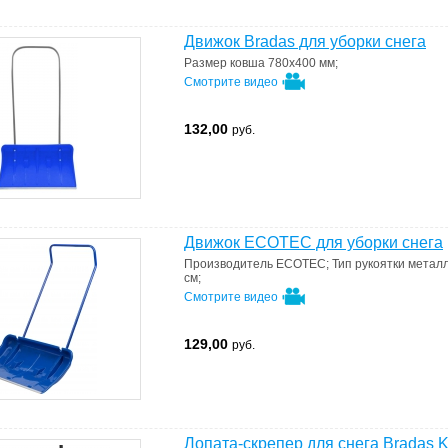
Движок Bradas для уборки снега
Размер ковша
780х400 мм
;
Смотрите видео
132,00
руб.
Движок ECOTEC для уборки снега
Производитель
ECOTEC
;
Тип рукоятки
метал
см
;
Смотрите видео
129,00
руб.
Лопата-скрепер для снега Bradas