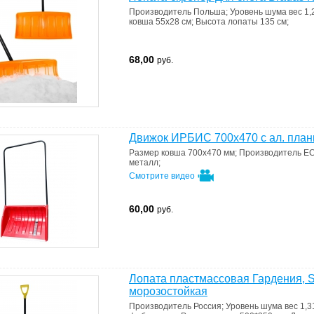
Производитель
Польша
;
Уровень шума
вес 1,2
ковша
55х28 см
;
Высота лопаты
135 см
;
68,00
руб.
Движок ИРБИС 700х470 с ал. планк
Размер ковша
700х470 мм
;
Производитель
E
металл
;
Смотрите видео
60,00
руб.
Лопата пластмассовая Гардения, 
морозостойкая
Производитель
Россия
;
Уровень шума
вес 1,3