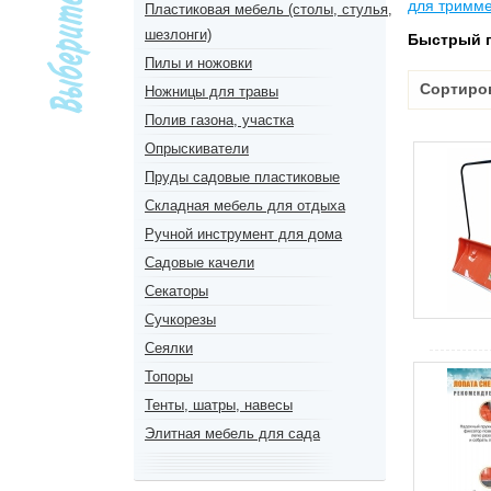
для тримм
Пластиковая мебель (столы, стулья,
шезлонги)
Быстрый 
Пилы и ножовки
Сортиро
Ножницы для травы
Полив газона, участка
Опрыскиватели
Пруды садовые пластиковые
Складная мебель для отдыха
Ручной инструмент для дома
Садовые качели
Секаторы
Сучкорезы
Сеялки
Топоры
Тенты, шатры, навесы
Элитная мебель для сада