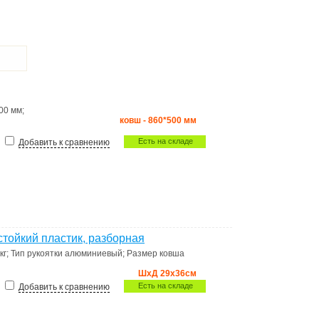
00 мм
;
ковш - 860*500 мм
Есть на складе
Добавить к сравнению
стойкий пластик, разборная
кг
;
Тип рукоятки
алюминиевый
;
Размер ковша
ШхД 29х36см
Есть на складе
Добавить к сравнению