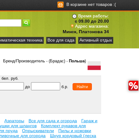
В корзине нет товаров :(
Время работы:
с 09.00 до 20.00
Адрес магазина:
Минск, Платонова 34
иматическая техника
Все для сада
Активный отдых
Бренд/Производитель - (Брадас) -
Польша
)
бел. руб.
до
б.р.
Аэраторы
Все для сада и огорода
Гараж и
ушки для шлангов
Комплект рукавов для
ля пруда
Опрыскиватели
Пилы и ножовки
ливочные для огорода
Шнур кордовый (леска