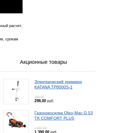
чный расчет,
ии, срокам
Акционные товары
Электрический триммер
KATANA TP8000S-1
368,00
298,00
руб.
Газонокосилка Oleo-Mac G 53
TK COMFORT PLUS
1 550,00
1 390,00
руб.