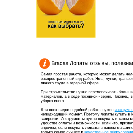
Bradas Лопаты отзывы, полезн
Самая простая работа, которую может делать чело
распространенный вид работ. Ямы, лунки, траншеи
любого труда в аграрной сфере.
При строительстве нужно перелопачивать большие
материалов, а в ходе посевной - зерно. Наконец,
уборка снега.
Для всех видов подобной работы нужен
инструме
неподходящий момент. Поэтому лопаты купить в Ми
газировки. Инструменты нужно покупать в таком м
удобстве оплаты и возможности, если что, призват
впрочем, если покупать
лопаты
в нашем магазине,
только самое лучшее и
качественное оборудовани