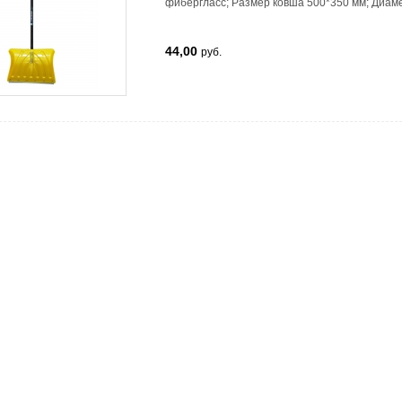
фибергласс
;
Размер ковша
500*350 мм
;
Диаме
44,00
руб.