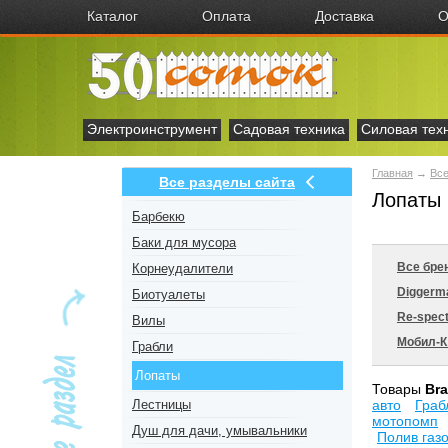
Каталог
Оплата
Доставка
О
Электроинструмент
Садовая техника
Силовая тех
Главная
→
Все
Все разделы сайта
Лопаты 
Барбекю
Баки для мусора
Все бре
Корнеудалители
Diggerm
Биотуалеты
Re-spec
Вилы
Мобил-
Грабли
Лопаты
Товары
Br
Лестницы
авто
Граб
мотопомп
Душ для дачи, умывальники
Полив газо