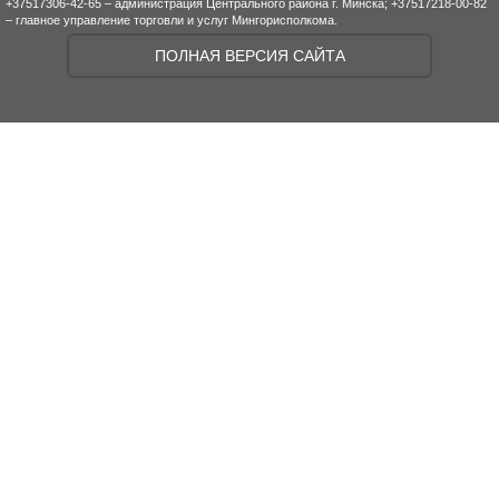
+37517306-42-65 – администрация Центрального района г. Минска; +37517218-00-82
– главное управление торговли и услуг Мингорисполкома.
ПОЛНАЯ ВЕРСИЯ САЙТА