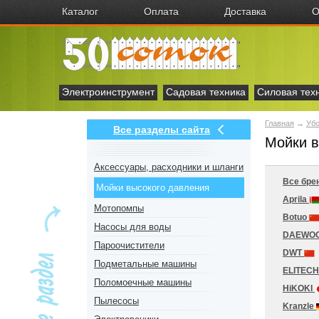
Каталог
Оплата
Доставка
О
Электроинструмент
Садовая техника
Силовая тех
Главная
→
Убо
Все разделы сайта
Мойки в
Аксесcуары, расходники и шланги
Все бре
Мойки высокого давления
Aprila
Мотопомпы
Botuo
Насосы для воды
DAEWO
Пароочистители
DWT
Подметальные машины
ELITEC
Поломоечные машины
HiKOKI
Пылесосы
Kranzle