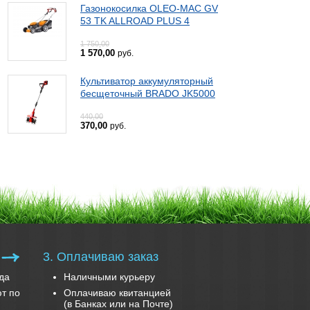
Газонокосилка OLEO-MAC GV
53 TK ALLROAD PLUS 4
1 750,00
1 570,00
руб.
Культиватор аккумуляторный
бесщеточный BRADO JK5000
440,00
370,00
руб.
3. Оплачиваю заказ
да
Наличными курьеру
т по
Оплачиваю квитанцией
(в Банках или на Почте)