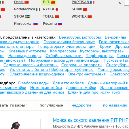
Oasis
P.I.T.
PARTISAN
от
T
Portotecnica
RYOBI
SENIX
STIGA
TOTAL
WORTEX
Интерскол
Ресанта
T.
представлены в категориях:
Бензобуры, мотобуры
Бензопилы
илки аккумуляторные
Газонокосилки бензиновые
Газонокосилки 
иватели, степлеры
Генераторы и электростанции
Дрели
Дрена
оры
Клеевые пистолеты
Компрессоры
Кусторезы, высоторезы
ов
Насосы для воды
Отбойные молотки
Перфораторы
Пилы 
е (дисковые)
Погружные насосы для грязной воды
Пусковые (за
Садовые насосы и фонтаны
Сварочные аппараты
Снегоубор
кие
Уплотнитель бетона / Вибраторы глубинные
Фены (термовоз
рты
Электрические воздуходувки
Электроинструмент
Электрол
подбор:
C забором воды
Для автомобиля
Длинный напорный ш
ие минимойки
Немецкие мойки
Дешевые мойки
Электрические
анг высокого давления для мойки
Шланги для прочистки труб
вать товары:
популярные
недорогие
по названию
Мойка высокого давления PIT PH
Мощность
2.8 кВт
;
Рабочее давление
160 бар