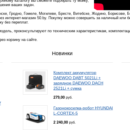
добному каталогу вы сможете подобрать ту мойку,
шения ваших задач.
нске, Гродно, Гомеле, Могилеве, Бресте, Витебске, Жодино, Борисове, Б
ез интернет-магазин 50.by. Покупку можно совершить за наличный или 
ку без переплат.
одель, проконсультируют по техническим характеристикам, комплектац
ез корзину на сайте.
Новинки
Комплект аккумулятор
DAEWOO DABT 5021Li +
зарядное DAEWOO DACH
2521Li + сумка
279,00
руб.
V
Газонокосилка-робот HYUNDAI
L-CORTEX-5
2 240,00
руб.