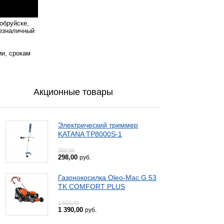
обруйске,
безналичный
ии, срокам
Акционные товары
Электрический триммер
KATANA TP8000S-1
368,00
298,00
руб.
Газонокосилка Oleo-Mac G 53
TK COMFORT PLUS
1 550,00
1 390,00
руб.