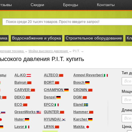
тзывы
Скидки
Бренды
Контакты
ника
Водоснабжение и уборка
Строительное оборудование
Кл
рочная техника
→
Мойки высокого давления
→
P.I.T.
→
ысокого давления P.I.T. купить
Тип д
нды
AL-KO
ALTECO
Annovi Reverberi
Все
Baiyun
BORT
Bosch
CARVER
CHAMPION
CROWN
Мощн
O
DEKO
Denzel
DGM
Все
ECO
EFCO
Eland
Длина
H
GreenWorks
GUNTER
Hammer
Все
Huter
HYUNDAI
Karcher
Цена, 
Lavor
LIFAN
Makita