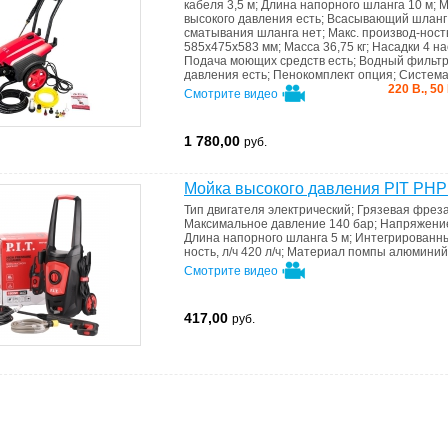
кабеля
3,5 м
;
Длина напорного шланга
10 м
;
М
высокого давления
есть
;
Всасывающий шланг 
сматывания шланга
нет
;
Макс. производ-ность
585х475х583 мм
;
Масса
36,75 кг
;
Насадки
4 на
Подача моющих средств
есть
;
Водный фильт
давления
есть
;
Пенокомплект
опция
;
Система
220 В., 50
Смотрите видео
1 780,00
руб.
Мойка высокого давления PIT PH
Тип двигателя
электрический
;
Грязевая фрез
Максимальное давление
140 бар
;
Напряжени
Длина напорного шланга
5 м
;
Интегрированны
ность, л/ч
420 л/ч
;
Материал помпы
алюминий
Смотрите видео
417,00
руб.