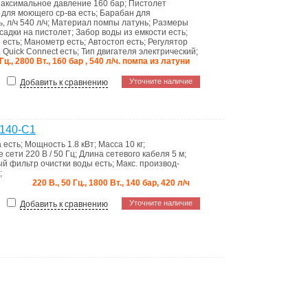
аксимальное давление
160 бар
;
Пистолет
для моющего ср-ва
есть
;
Барабан для
, л/ч
540 л/ч
;
Материал помпы
латунь
;
Размеры
садки на пистолет
;
Забор воды из емкости
есть
;
р
есть
;
Манометр
есть
;
Автостоп
есть
;
Регулятор
 Quick Connect
есть
;
Тип двигателя
электрический
;
 Гц., 2800 Вт., 160 бар , 540 л/ч. помпа из латуни
Уточните наличие
Добавить к сравнению
P140-C1
а
есть
;
Мощность
1.8 кВт
;
Масса
10 кг
;
е сети
220 В / 50 Гц
;
Длина сетевого кабеля
5 м
;
й фильтр очистки воды
есть
;
Макс. производ-
;
220 В., 50 Гц., 1800 Вт., 140 бар, 420 л/ч
Уточните наличие
Добавить к сравнению