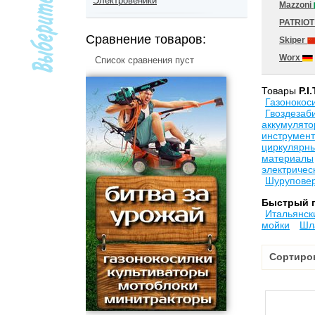
Электровеники
Mazzoni
PATRIO
Сравнение товаров:
Skiper
Worx
Список сравнения пуст
Товары
P.I.
Газонокос
Гвоздезаб
аккумулят
инструмент
циркулярны
материалы
электричес
Шурупове
Быстрый 
Итальянск
мойки
Шл
Сортиро