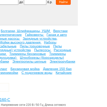
до
б.р.
Болгарки, Шлифмашины, УШМ
Верстаки
электрические
Гайковерты
Гараж и авто
жные насосы
Зарядные устройства,
Мойки высокого давления
Наборы
сабельные
Пилы торцовочные
Пилы
рядные) устройства
Пылесосы
Расходные
щики
Триммеры бензиновые
Триммеры
духодувка)
Штроборезы (бороздоделы)
обзики
Электропилы цепные
Электрорубанки
ланг
Бензиновая мойка
Давление 150 бар
 минимойки
С подогревом воды
Китайские
P160-C
;
Напряжение сети
220 В / 50 Гц
;
Длина сетевого