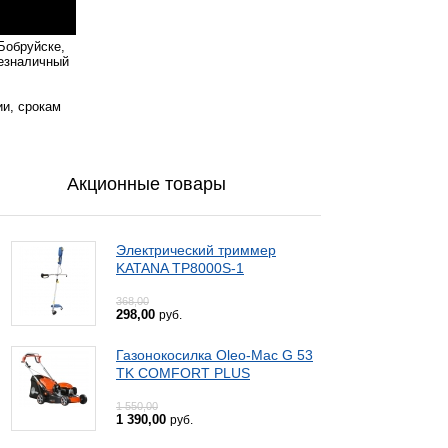
Бобруйске,
безналичный
ии, срокам
Акционные товары
Электрический триммер
KATANA TP8000S-1
368,00
298,00
руб.
Газонокосилка Oleo-Mac G 53
TK COMFORT PLUS
1 550,00
1 390,00
руб.