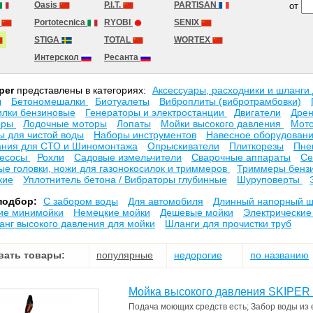
Oasis
P.I.T.
PARTISAN
от
T
Portotecnica
RYOBI
SENIX
STIGA
TOTAL
WORTEX
Интерскол
Ресанта
per
представлены в категориях:
Аксесcуары, расходники и шланги
ы
Бетономешалки
Биотуалеты
Виброплиты (вибротрамбовки)
илки бензиновые
Генераторы и электростанции
Двигатели
Дре
оры
Лодочные моторы
Лопаты
Мойки высокого давления
Мот
 для чистой воды
Наборы инструментов
Навесное оборудовани
ния для СТО и Шиномонтажа
Опрыскиватели
Плиткорезы
Пне
есосы
Рохли
Садовые измельчители
Сварочные аппараты
Се
е головки, ножи для газонокосилок и триммеров
Триммеры бенз
кие
Уплотнитель бетона / Вибраторы глубинные
Шуруповерты
подбор:
C забором воды
Для автомобиля
Длинный напорный ш
ие минимойки
Немецкие мойки
Дешевые мойки
Электрические
анг высокого давления для мойки
Шланги для прочистки труб
вать товары:
популярные
недорогие
по названию
Мойка высокого давления SKIPER
Подача моющих средств
есть
;
Забор воды из