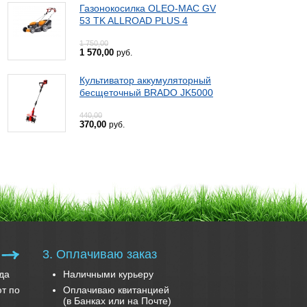
Газонокосилка OLEO-MAC GV
53 TK ALLROAD PLUS 4
1 750,00
1 570,00
руб.
Культиватор аккумуляторный
бесщеточный BRADO JK5000
440,00
370,00
руб.
3. Оплачиваю заказ
да
Наличными курьеру
т по
Оплачиваю квитанцией
(в Банках или на Почте)