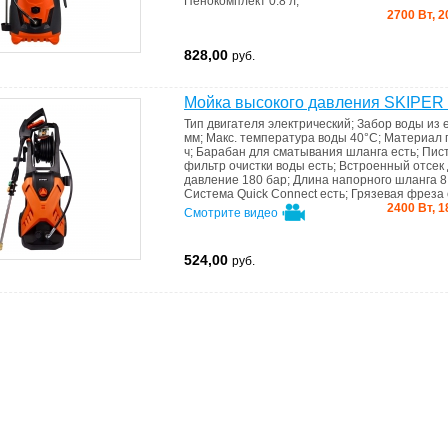
Пенокомплект
0.8 л
;
2700 Вт, 2
828,00
руб.
Мойка высокого давления SKIPER
Тип двигателя
электрический
;
Забор воды из 
мм
;
Макс. температура воды
40°C
;
Материал
ч
;
Барабан для сматывания шланга
есть
;
Пис
фильтр очистки воды
есть
;
Встроенный отсек
давление
180 бар
;
Длина напорного шланга
8
Система Quick Connect
есть
;
Грязевая фреза
2400 Вт, 1
Смотрите видео
524,00
руб.