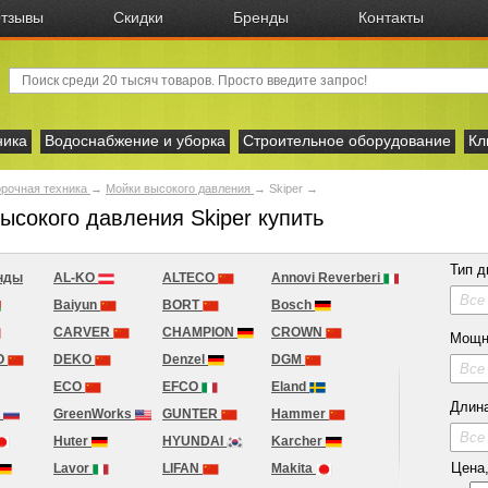
тзывы
Скидки
Бренды
Контакты
ника
Водоснабжение и уборка
Строительное оборудование
Кл
рочная техника
→
Мойки высокого давления
→
Skiper
→
ысокого давления Skiper купить
Тип д
нды
AL-KO
ALTECO
Annovi Reverberi
Все
Baiyun
BORT
Bosch
CARVER
CHAMPION
CROWN
Мощн
O
DEKO
Denzel
DGM
Все
ECO
EFCO
Eland
Длина
H
GreenWorks
GUNTER
Hammer
Все
Huter
HYUNDAI
Karcher
Цена, 
Lavor
LIFAN
Makita