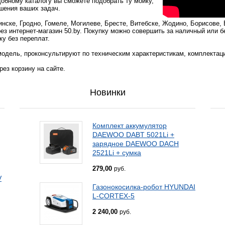
добному каталогу вы сможете подобрать ту мойку,
шения ваших задач.
нске, Гродно, Гомеле, Могилеве, Бресте, Витебске, Жодино, Борисове, 
ез интернет-магазин 50.by. Покупку можно совершить за наличный или 
ку без переплат.
одель, проконсультируют по техническим характеристикам, комплектац
ез корзину на сайте.
Новинки
Комплект аккумулятор
DAEWOO DABT 5021Li +
зарядное DAEWOO DACH
2521Li + сумка
279,00
руб.
V
Газонокосилка-робот HYUNDAI
L-CORTEX-5
2 240,00
руб.