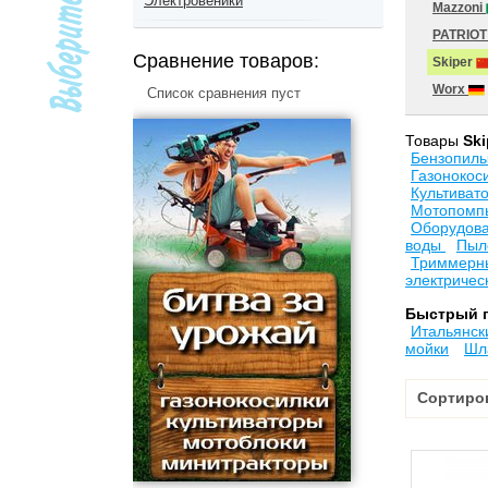
Электровеники
Mazzoni
PATRIO
Сравнение товаров:
Skiper
Worx
Список сравнения пуст
Товары
Ski
Бензопил
Газонокос
Культиват
Мотопомпы
Оборудова
воды
Пыл
Триммерны
электричес
Быстрый 
Итальянск
мойки
Шл
Сортиро