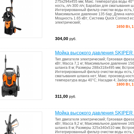
275х294х455 мм
;
Макс. температура воды
40
ность, л/ч
300 л/ч
;
Барабан для сматывания 
Интегрированный фильтр очистки воды
есть
;
Максимальное давление
135 бар
;
Длина напо
Мощность
1.65 кВт
;
Система Quick Connect
ес
электрический
;
1650 Вт, 
304,00
руб.
Мойка высокого давления SKIPER
Тип двигателя
электрический
;
Грязевая фрез
кВт
;
Масса
7,1 кг
;
Максимальное давление
150
шланга
8 м
;
Размеры
288х318х495 мм
;
Встрое
Интегрированный фильтр очистки воды
есть
;
сматывания шланга
нет
;
Макс. производ-ность
температура воды
40°C
;
Насадки
4
;
Забор во
1800 Вт, 
311,00
руб.
Мойка высокого давления SKIPER
Тип двигателя
электрический
;
Грязевая фрез
кВт
;
Масса
9,2 кг
;
Максимальное давление
165
шланга
8 м
;
Размеры
325х340х510 мм
;
Встрое
Интегрированный фильтр очистки воды
есть
;