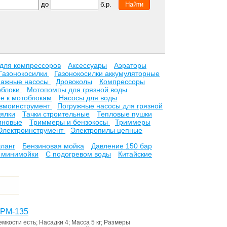
до
б.р.
 для компрессоров
Аксессуары
Аэраторы
Газонокосилки
Газонокосилки аккумуляторные
нажные насосы
Дровоколы
Компрессоры
облоки
Мотопомпы для грязной воды
е к мотоблокам
Насосы для воды
вмоинструмент
Погружные насосы для грязной
ялки
Тачки строительные
Тепловые пушки
иновые
Триммеры и бензокосы
Триммеры
Электроинструмент
Электропилы цепные
ланг
Бензиновая мойка
Давление 150 бар
 минимойки
С подогревом воды
Китайские
 PM-135
 емкости
есть
;
Насадки
4
;
Масса
5 кг
;
Размеры