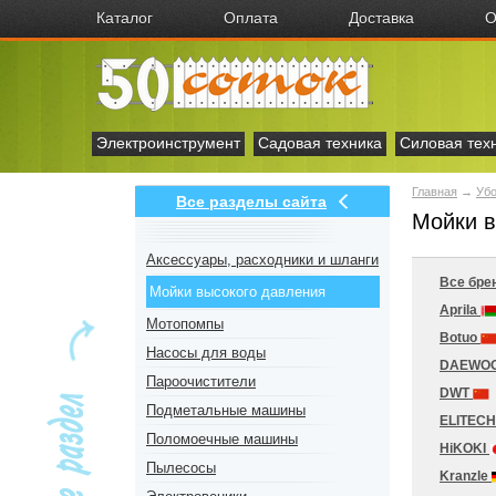
Каталог
Оплата
Доставка
О
Электроинструмент
Садовая техника
Силовая тех
Главная
→
Убо
Все разделы сайта
Мойки в
Аксесcуары, расходники и шланги
Все бре
Мойки высокого давления
Aprila
Мотопомпы
Botuo
Насосы для воды
DAEWO
Пароочистители
DWT
Подметальные машины
ELITEC
Поломоечные машины
HiKOKI
Пылесосы
Kranzle