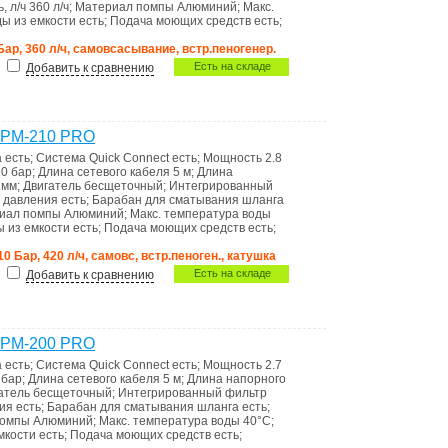
, л/ч
360 л/ч
;
Материал помпы
Алюминий
;
Макс.
ды из емкости
есть
;
Подача моющих средств
есть
;
 Бар, 360 л/ч, самовсасывание, встр.пеногенер.
Есть на складе
Добавить к сравнению
 PM-210 PRO
а
есть
;
Система Quick Connect
есть
;
Мощность
2.8
0 бар
;
Длина сетевого кабеля
5 м
;
Длина
 мм
;
Двигатель
бесщеточный
;
Интегрированный
о давления
есть
;
Барабан для сматывания шланга
иал помпы
Алюминий
;
Макс. температура воды
ы из емкости
есть
;
Подача моющих средств
есть
;
10 Бар, 420 л/ч, самовс, встр.пеноген., катушка
Есть на складе
Добавить к сравнению
 PM-200 PRO
а
есть
;
Система Quick Connect
есть
;
Мощность
2.7
 бар
;
Длина сетевого кабеля
5 м
;
Длина напорного
атель
бесщеточный
;
Интегрированный фильтр
ния
есть
;
Барабан для сматывания шланга
есть
;
помпы
Алюминий
;
Макс. температура воды
40°C
;
емкости
есть
;
Подача моющих средств
есть
;