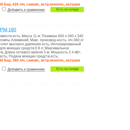
00 Бар, 420 л/ч, самовс, встр.пеноген., катушка
Есть на складе
Добавить к сравнению
 PM-180
емкости
есть
;
Масса
11 кг
;
Размеры
600 x 340 x 340
 помпы
Алюминий
;
Макс. производ-ность, л/ч
360 л/
толет высокого давления
есть
;
Интегрированный
 для моющих средств
0.8 л
;
Максимальное
 м
;
Длина сетевого кабеля
5 м
;
Мощность
2.4 кВт
;
есть
;
Подача моющих средств
есть
;
80 Бар, 360 л/ч, самовс, встр.пеноген., катушка
Есть на складе
Добавить к сравнению