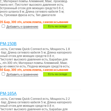
°C
;
Материал помпы
Алюминий
;
Макс. производ-
шланга
нет
;
Пистолет высокого давления
есть
;
Встроенный отсек для моющих средств
0.6 л
;
рного шланга
8 м
;
Длина сетевого кабеля
5 м
;
ть
;
Грязевая фреза
есть
;
Тип двигателя
135 Бар, 300 л/ч, алюм.помпа, самовсасывание
Есть на складе
Добавить к сравнению
 PM-150B
а
есть
;
Система Quick Connect
есть
;
Мощность
1.8
 бар
;
Длина сетевого кабеля
5 м
;
Длина напорного
нный отсек для моющих средств
0.8 л
;
Пистолет высокого давления
есть
;
Барабан для
, л/ч
300 л/ч
;
Материал помпы
Алюминий
;
Макс.
ды из емкости
есть
;
Подача моющих средств
есть
;
150 Бар, 300 л/ч, алюм.помпа, самовсасывание
Есть на складе
Добавить к сравнению
 PM-165A
а
есть
;
Система Quick Connect
есть
;
Мощность
2.2
 бар
;
Длина сетевого кабеля
5 м
;
Длина напорного
нный отсек для моющих средств
0.8 л
;
Пистолет высокого давления
есть
;
Барабан для