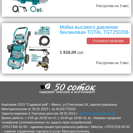
Рассрочка на 3 мес.
Мойка высокого давления
бензиновая TOTAL TGT250206
Уточните наличие
1 816,00
руб.
Рассрочка на 3 мес.
Компания ООО "Садовый рай" - Минск, ул.Платонова 34, зарегистрирована
Мингорисполком от 30.01.2013 г. за №191775510.
Зарегистрирован в Торговом реестре 28.02.2013 г.
Договор присоединения
Время работы: с 9:00 до 20:00 пн-пт, с 10:00 до 18:00 сб, вс. Номера городских
телефонов уполномоченных по защите прав потребителей:
+37517306-42-65 – администрация Центрального района г. Минска; +37517218-00-82
– главное управление торговли и услуг Мингорисполкома.