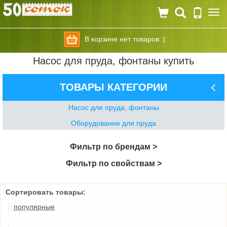
Togg
navi
В корзине нет товаров :(
Насос для пруда, фонтаны купить
ТОВАРЫ КАТЕГОРИИ
Насос для пруда, фонтаны
Оборудование для пруда
Фильтр по брендам >
Фильтр по свойствам >
Сортировать товары:
популярные