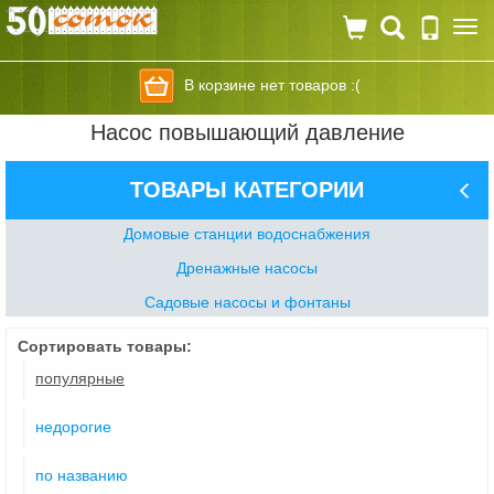
Togg
navi
В корзине нет товаров :(
Насос повышающий давление
ТОВАРЫ КАТЕГОРИИ
Домовые станции водоснабжения
Дренажные насосы
Садовые насосы и фонтаны
Сортировать товары:
популярные
недорогие
по названию